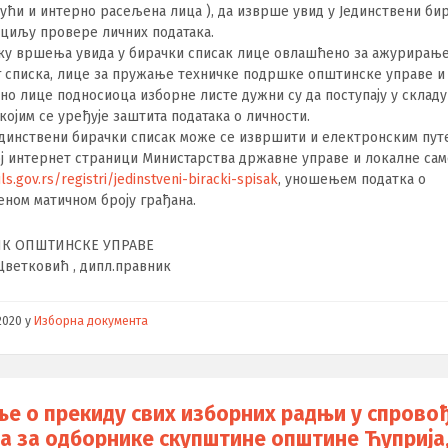
јући и интерно расељена лица ), да изврше увид у Јединствени би
 циљу провере личних података.
пку вршења увида у бирачки списак лице овлашћено за ажурирањ
 списка, лице за пружање техничке подршке општинске управе и
о лице подносиоца изборне листе дужни су да поступају у складу
којим се уређује заштита података о личности.
единствени бирачки списак може се извршити и електронским пут
ј интернет страници Министарства државне управе и локалне са
.gov.rs/registri/jedinstveni-biracki-spisak
, уношењем податка о
еном матичном броју грађана.
ИК ОПШТИНСКЕ УПРАВЕ
Цветковић , дипл.правник
2020
у
Изборна документа
е о прекиду свих изборних радњи у спрово
а за одборнике скупштине општине Ћуприја