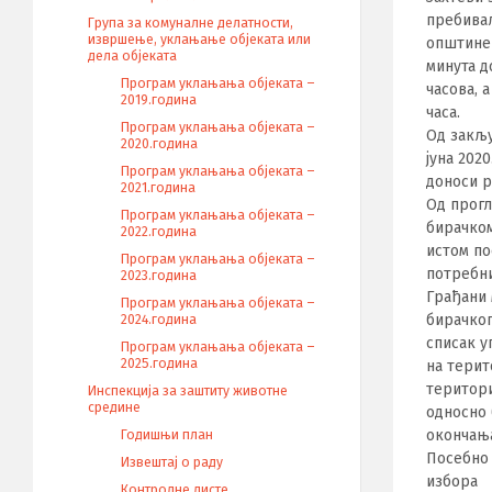
пребива
Група за комуналне делатности,
извршење, уклањање објеката или
општине 
дела објеката
минута д
Програм уклањања објеката –
часова, 
2019.година
часа.
Програм уклањања објеката –
Од закљу
2020.година
јуна 202
Програм уклањања објеката –
доноси р
2021.година
Од прогл
Програм уклањања објеката –
бирачком
2022.година
истом по
Програм уклањања објеката –
потребни
2023.година
Грађани 
Програм уклањања објеката –
бирачког
2024.година
списак у
Програм уклањања објеката –
2025.година
на терит
територи
Инспекција за заштиту животне
средине
односно 
окончања
Годишњи план
Посебно 
Извештај о раду
избора
Контролне листе