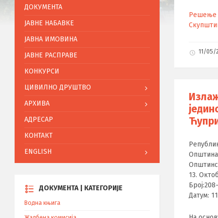
ДОКУМЕНТА
Решење 
ЈАВНЕ НАБАВКЕ
Скупшти
ЈАВНА ИМОВИНА
11/05/
ЈАВНЕ РАСПРАВЕ
КОНКУРСИ
ЦИВИЛНО ДРУШТВО
Излаж
АРХИВА
једин
Ћупри
АДРЕСАР
КОНТАКТ
Републик
ENGLISH
Општина
Општинс
13. Окто
Број:208
ДОКУМЕНТА | КАТЕГОРИЈЕ
Датум: 11
Водна књига
На основ
Жалбена комисија