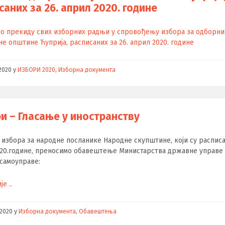
саних за 26. април 2020. године
о прекиду свих изборних радњи у спровођењу избора за одборн
е општине Ћуприја, расписаних за 26. април 2020. године
/2020
у
ИЗБОРИ 2020
,
Изборна документа
и – Гласање у иностранству
избора за народне посланике Народне скупштине, који су расписа
020.године, преносимо обавештење Министарства државне управе
самоуправе:
е ..
/2020
у
Изборна документа
,
Обавештења