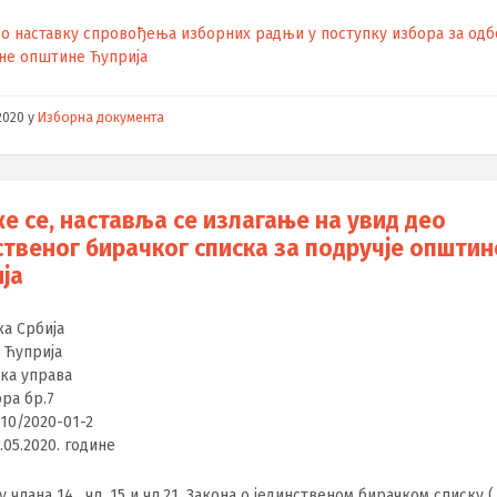
о наставку спровођења изборних радњи у поступку избора за од
не општине Ћуприја
2020
у
Изборна документа
е се, наставља се излагање на увид део
ственог бирачког списка за подручје општин
ја
а Србија
 Ћуприја
ка управа
бра бр.7
-10/2020-01-2
.05.2020. године
у члана 14 , чл. 15 и чл.21. Закона о јединственом бирачком списку (