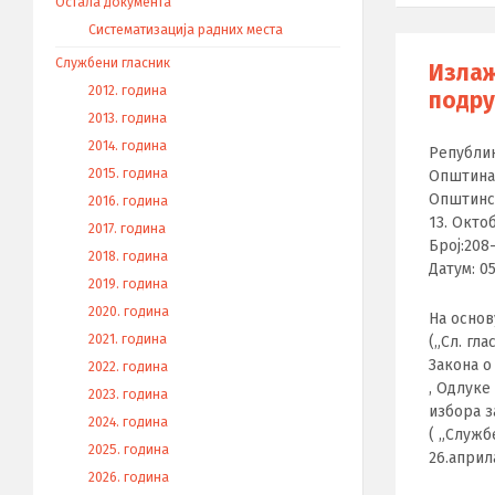
Остала документа
Систематизација радних места
Службени гласник
Излаж
2012. година
подру
2013. година
2014. година
Републик
2015. година
Општина
Општинс
2016. година
13. Окто
2017. година
Број:208
2018. година
Датум: 05
2019. година
2020. година
На основу
2021. година
(„Сл. гл
Закона о
2022. година
, Одлуке
2023. година
избора з
2024. година
( „Служб
2025. година
26.април
2026. година