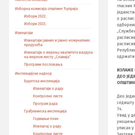
гласник 
Изборна комисија општине Ћуприја
Jединств
Избори 2022.
о распис
Избори 2023.
одборник
„Службен
Извештаји
расписив
Извештаји јавних и јавно-комуналних
расписив
предузећа
Републици
Извештаји о мерењу квалитета ваздуха
одржати 
на мерном месту „Славија“
Програми пословања
ИЗЛАЖЕ 
Инспекцијски надзор
ДЕО ЈЕД
Буџетска инспекција
ОПШТИНЕ
Извештаји о раду
Део Једи
Контролне листе
седишту 
Програм рада
14.
Грађевинска инспекција
Увид у д
Годишњи план
уношењем
Извештај о раду
уписан у
Контролне листе
Захтеви 