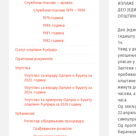
Службени гласник – архива
ИЗЛАЖЕ 
ДЕО ЈЕД
Службени гласник 1979 – 1990
ОПШТИН
1979.година
1980. година
Део Једи
1981. година
седишту 
1982.година
14.
Увид у д
Статут општине Ћуприја
уношењем
Стратешки документи
уписан у
Захтеви 
Упутства
пребива
Упутство за израду Одлуке о буџету за
2023. годину
општине 
минута д
Упутство за израду Одлуке о буџету за
2024. годину
часова, 
часа.
Упутство за припрему Одлуке о буџету
општине Ћуприја за 2026.годину
Од закљу
22.април
Урбанизам
самоупра
Регистар обједињених процедура
Од прогл
Грађевинске дозволе
бирачком