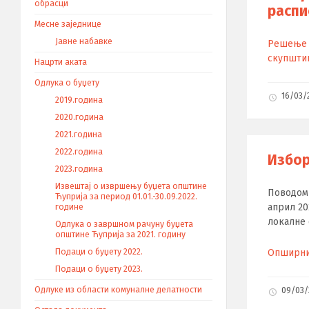
обрасци
распи
Месне заједнице
Јавне набавке
Решење 
скупштин
Нацрти аката
Одлука о буџету
16/03
2019.година
2020.година
2021.година
2022.година
Избор
2023.година
Извештај о извршењу буџета општине
Поводом 
Ћуприја за период 01.01.-30.09.2022.
април 2
године
локалне 
Одлука о завршном рачуну буџета
општине Ћуприја за 2021. годину
Подаци о буџету 2022.
Опширниј
Подаци о буџету 2023.
Одлуке из области комуналне делатности
09/03