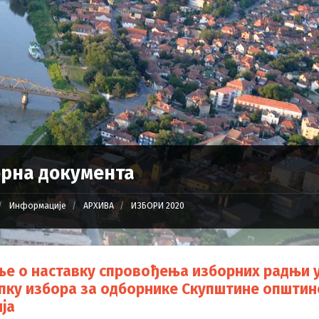
рна документа
Информације
АРХИВА
ИЗБОРИ 2020
е о наставку спровођења изборних радњи 
пку избора за одборнике Скупштине општин
ја