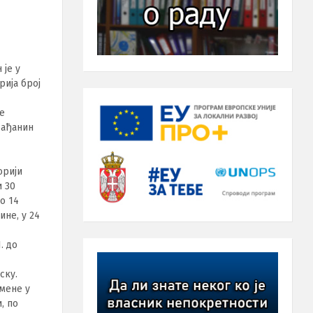
 је у
рија број
ме
рађанин
орији
и 30
до 14
ине, у 24
. до
ску.
мене у
, по