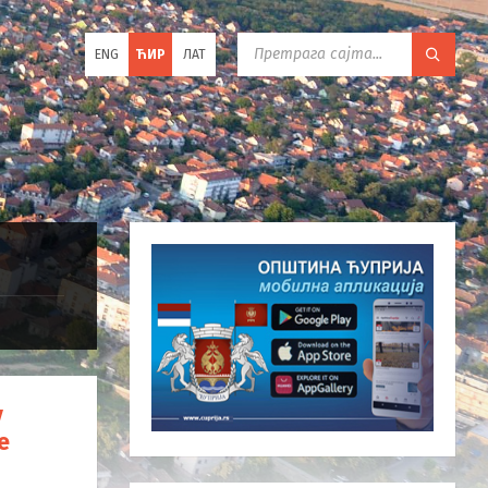
C
ENG
ЋИР
ЛАТ
h
o
o
s
e
l
a
n
g
u
a
g
e
:
у
е