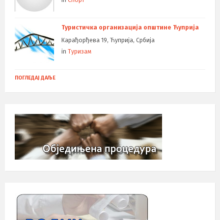
Туристичка организација општине Ћуприја
Карађорђева 19, Ћуприја, Србија
in
Туризам
ПОГЛЕДАЈ ДАЉЕ