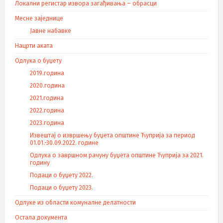
Локални регистар извора загађивања – обрасци
Месне заједнице
Јавне набавке
Нацрти аката
Одлука о буџету
2019.година
2020.година
2021.година
2022.година
2023.година
Извештај о извршењу буџета општине Ћуприја за период
01.01.-30.09.2022. године
Одлука о завршном рачуну буџета општине Ћуприја за 2021.
годину
Подаци о буџету 2022.
Подаци о буџету 2023.
Одлуке из области комуналне делатности
Остала документа