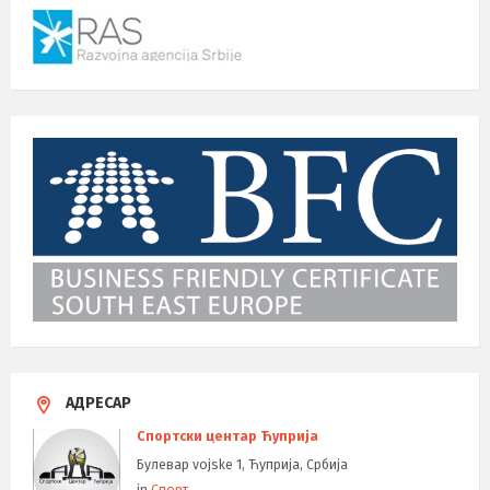
АДРЕСАР
Спортски центар Ћуприја
Булевар vojske 1, Ћуприја, Србија
in
Спорт