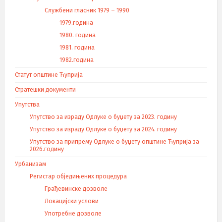
Службени гласник 1979 – 1990
1979.година
1980. година
1981. година
1982.година
Статут општине Ћуприја
Стратешки документи
Упутства
Упутство за израду Одлуке о буџету за 2023. годину
Упутство за израду Одлуке о буџету за 2024. годину
Упутство за припрему Одлуке о буџету општине Ћуприја за
2026.годину
Урбанизам
Регистар обједињених процедура
Грађевинске дозволе
Локацијски услови
Употребне дозволе