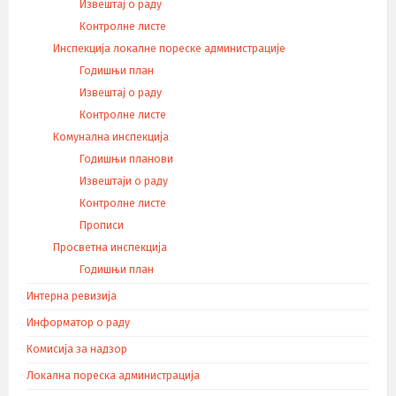
Извештај о раду
Контролне листе
Инспекција локалне пореске администрације
Годишњи план
Извештај о раду
Контролне листе
Комунална инспекција
Годишњи планови
Извештаји о раду
Контролне листе
Прописи
Просветна инспекција
Годишњи план
Интерна ревизија
Информатор о раду
Комисија за надзор
Локална пореска администрација