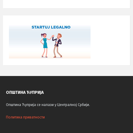
ОПШТИНА ЋУПРИЈА
Општина Ћуприја се налази у Централној Србији.
Политика приватности