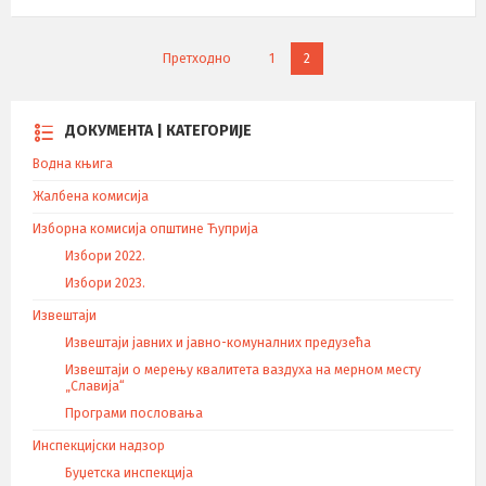
К
Претходно
1
2
р
е
т
ДОКУМЕНТА | КАТЕГОРИЈЕ
а
Водна књига
њ
е
Жалбена комисија
ч
Изборна комисија општине Ћуприја
л
Избори 2022.
а
Избори 2023.
н
а
Извештаји
к
Извештаји јавних и јавно-комуналних предузећа
а
Извештаји о мерењу квалитета ваздуха на мерном месту
„Славија“
Програми пословања
Инспекцијски надзор
Буџетска инспекција