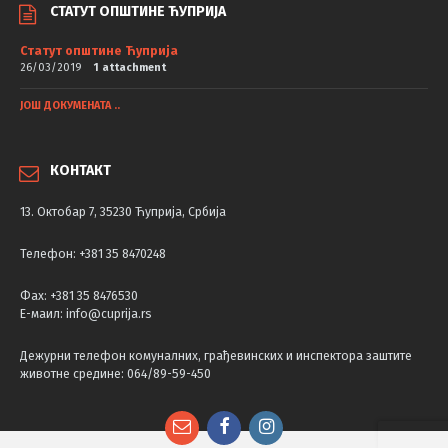
СТАТУТ ОПШТИНЕ ЋУПРИЈА
Статут општине Ћуприја
26/03/2019
1 attachment
ЈОШ ДОКУМЕНАТА ..
КОНТАКТ
13. Октобар 7, 35230 Ћуприја, Србија
Телефон: +381 35 8470248
Фаx: +381 35 8476530
Е-маил: info@cuprija.rs
Дежурни телефон комуналних, грађевинских и инспектора заштите
животне средине: 064/89-59-450