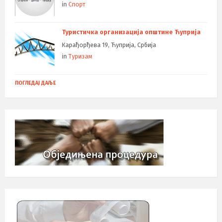
in
Спорт
Туристичка организација општине Ћуприја
Карађорђева 19, Ћуприја, Србија
in
Туризам
ПОГЛЕДАЈ ДАЉЕ