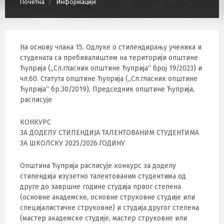
Почетна
Информације
На основу члана 15. Одлуке о стипендирању ученика и
студената са пребивалиштем на територији општине
Ћуприја („Сл.гласник општине Ћуприја“ број 19/2023) и
чл.60. Статута општине Ћуприја („Сл.гласник општине
Ћуприја“ бр.30/2019), Председник општине Ћуприја,
расписује
КОНКУРС
ЗА ДОДЕЛУ СТИПЕНДИЈА ТАЛЕНТОВАНИМ СТУДЕНТИМА
ЗА ШКОЛСКУ 2025/2026.ГОДИНУ
Општина Ћуприја расписује конкурс за доделу
стипендија изузетно талентованим студентима од
друге до завршне године студија првог степена
(основне академске, основне струковне студије или
специјалистичке струковне) и студија другог степена
(мастер академске студије, мастер струковне или