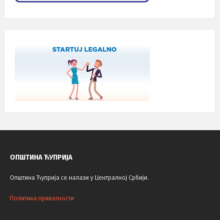
ОПШТИНА ЋУПРИЈА
Општина Ћуприја се налази у Централној Србији.
Политика приватности