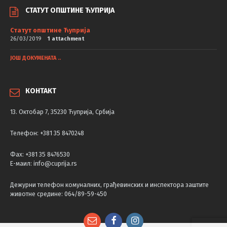
СТАТУТ ОПШТИНЕ ЋУПРИЈА
Статут општине Ћуприја
26/03/2019
1 attachment
ЈОШ ДОКУМЕНАТА ..
КОНТАКТ
13. Октобар 7, 35230 Ћуприја, Србија
Телефон: +381 35 8470248
Фаx: +381 35 8476530
Е-маил: info@cuprija.rs
Дежурни телефон комуналних, грађевинских и инспектора заштите
животне средине: 064/89-59-450