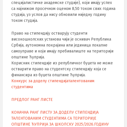
специјалистичке академске студије), који имају успех
са најнижом просечном оценом 8,50 током свих година
студија, уз услов да нису обновили ниједну годину
током студија.
Право на стипендију остварују студенти
високошколских установа чији је оснивач Република
Србија, аутономна покрајина или јединица локалне
самоуправе и који имају пребивалиште на територији
општине Ћуприја.
Корисник стипендије из републичког буџета не може
остварити право на студентску стипендију која се
финансира из буџета општине Ћуприја.
Конкурс за доделу стипендијаталентованим
студентима
ПРЕДЛОГ РАНГ ЛИСТЕ
КОНАЧНА РАНГ ЛИСТУ ЗА ДОДЕЛУ СТИПЕНДИЈА
ТАЛЕНТОВАНИМ СТУДЕНТИМА СА ТЕРИТОРИЈЕ
ОПШТИНЕ ЋУПРИЈА ЗА ШКОЛСКУ 2025/2026.ГОДИНУ