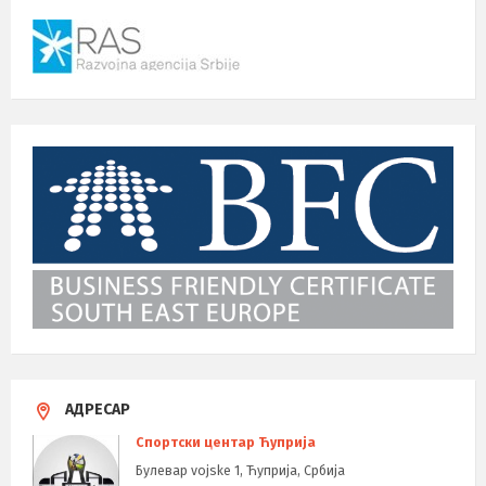
АДРЕСАР
Спортски центар Ћуприја
Булевар vojske 1, Ћуприја, Србија