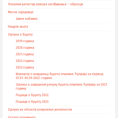
Локални регистар извора загађивања – обрасци
Месне заједнице
Јавне набавке
Нацрти аката
Одлука о буџету
2019.година
2020.година
2021.година
2022.година
2023.година
Извештај о извршењу буџета општине Ћуприја за период
01.01.-30.09.2022. године
Одлука о завршном рачуну буџета општине Ћуприја за 2021.
годину
Подаци о буџету 2022.
Подаци о буџету 2023.
Одлуке из области комуналне делатности
Остала документа