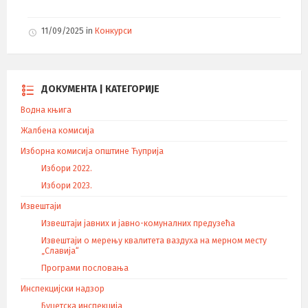
11/09/2025
in
Конкурси
ДОКУМЕНТА | КАТЕГОРИЈЕ
Водна књига
Жалбена комисија
Изборна комисија општине Ћуприја
Избори 2022.
Избори 2023.
Извештаји
Извештаји јавних и јавно-комуналних предузећа
Извештаји о мерењу квалитета ваздуха на мерном месту
„Славија“
Програми пословања
Инспекцијски надзор
Буџетска инспекција