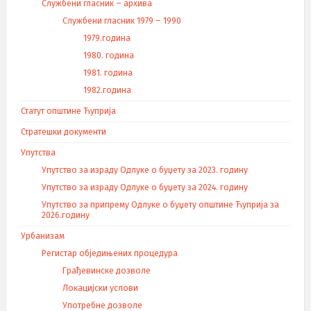
Службени гласник – архива
Службени гласник 1979 – 1990
1979.година
1980. година
1981. година
1982.година
Статут општине Ћуприја
Стратешки документи
Упутства
Упутство за израду Одлуке о буџету за 2023. годину
Упутство за израду Одлуке о буџету за 2024. годину
Упутство за припрему Одлуке о буџету општине Ћуприја за
2026.годину
Урбанизам
Регистар обједињених процедура
Грађевинске дозволе
Локацијски услови
Употребне дозволе