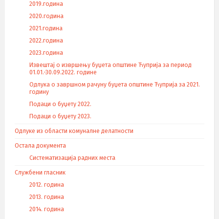
2019.година
2020.година
2021.година
2022.година
2023.година
Извештај о извршењу буџета општине Ћуприја за период
01.01.-30.09.2022. године
Одлука о завршном рачуну буџета општине Ћуприја за 2021.
годину
Подаци о буџету 2022.
Подаци о буџету 2023.
Одлуке из области комуналне делатности
Остала документа
Систематизација радних места
Службени гласник
2012. година
2013. година
2014. година