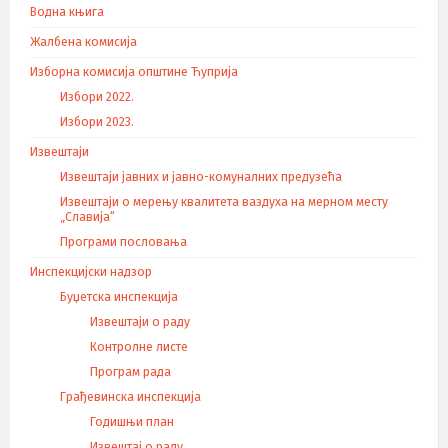
Водна књига
Жалбена комисија
Изборна комисија општине Ћуприја
Избори 2022.
Избори 2023.
Извештаји
Извештаји јавних и јавно-комуналних предузећа
Извештаји о мерењу квалитета ваздуха на мерном месту
„Славија“
Програми пословања
Инспекцијски надзор
Буџетска инспекција
Извештаји о раду
Контролне листе
Програм рада
Грађевинска инспекција
Годишњи план
Извештај о раду