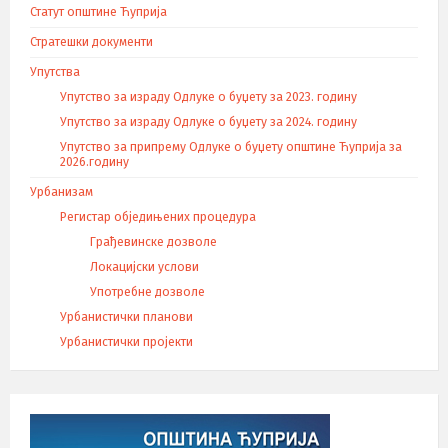
Статут општине Ћуприја
Стратешки документи
Упутства
Упутство за израду Одлуке о буџету за 2023. годину
Упутство за израду Одлуке о буџету за 2024. годину
Упутство за припрему Одлуке о буџету општине Ћуприја за
2026.годину
Урбанизам
Регистар обједињених процедура
Грађевинске дозволе
Локацијски услови
Употребне дозволе
Урбанистички планови
Урбанистички пројекти