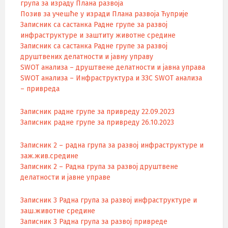
група за израду Плана развоја
Позив за учешће у изради Плана развоја Ћуприје
Записник са састанка Радне групе за развој
инфраструктуре и заштиту животне средине
Записник са састанка Радне групе за развој
друштвених делатности и јавну управу
SWOT анализа – друштвене делатности и јавна управа
SWOT анализа – Инфраструктура и ЗЗС
SWOT анализа
– привреда
Записник радне групе за привреду 22.09.2023
Записник радне групе за привреду 26.10.2023
Записник 2 – радна група за развој инфраструктуре и
заж.жив.средине
Записник 2 – Радна група за развој друштвене
делатности и јавне управе
Записник 3 Радна група за развој инфраструктуре и
заш.животне средине
Записник 3 Радна група за развој привреде