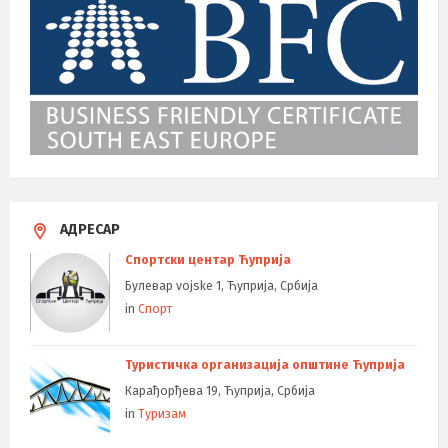
АДРЕСАР
Спортски центар Ћуприја
Булевар vojske 1, Ћуприја, Србија
in
Спорт
Туристичка организација општине Ћуприја
Карађорђева 19, Ћуприја, Србија
in
Туризам