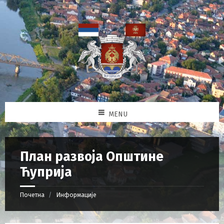
MENU
План развоја Општине
Ћуприја
Почетна
Информације