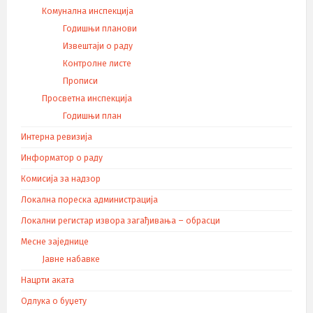
Комунална инспекција
Годишњи планови
Извештаји о раду
Контролне листе
Прописи
Просветна инспекција
Годишњи план
Интерна ревизија
Информатор о раду
Комисија за надзор
Локална пореска администрација
Локални регистар извора загађивања – обрасци
Месне заједнице
Јавне набавке
Нацрти аката
Одлука о буџету