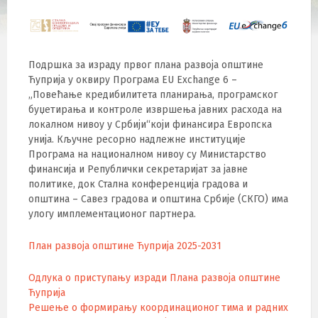
Подршка за израду првог плана развоја општине
Ћуприја у оквиру Програма ЕU Exchange 6 –
„Повећање кредибилитета планирања, програмског
буџетирања и контроле извршења јавних расхода на
локалном нивоу у Србији“који финансира Европскa
унијa. Кључне ресорно надлежне институције
Програма на националном нивоу су Министарство
финансија и Републички секретаријат за јавне
политике, док Стална конференција градова и
општина – Савез градова и општина Србије (СКГО) има
улогу имплементационог партнера.
План развоја општине Ћуприја 2025-2031
Одлука о приступању изради Плана развоја општине
Ћуприја
Решење о формирању координационог тима и радних