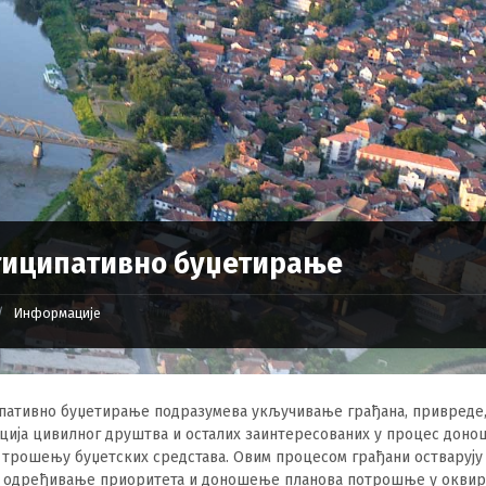
тиципативно буџетирање
Информације
пативно буџетирање подразумева укључивање грађана, привреде
ција цивилног друштва и осталих заинтересованих у процес дон
 трошењу буџетских средстава. Овим процесом грађани остварују 
а одређивање приоритета и доношење планова потрошње у оквир