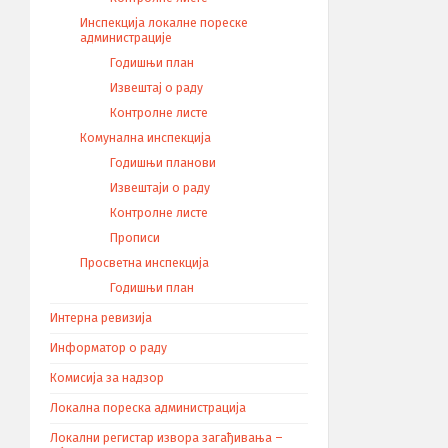
Инспекција локалне пореске
администрације
Годишњи план
Извештај о раду
Контролне листе
Комунална инспекција
Годишњи планови
Извештаји о раду
Контролне листе
Прописи
Просветна инспекција
Годишњи план
Интерна ревизија
Информатор о раду
Комисија за надзор
Локална пореска администрација
Локални регистар извора загађивања –