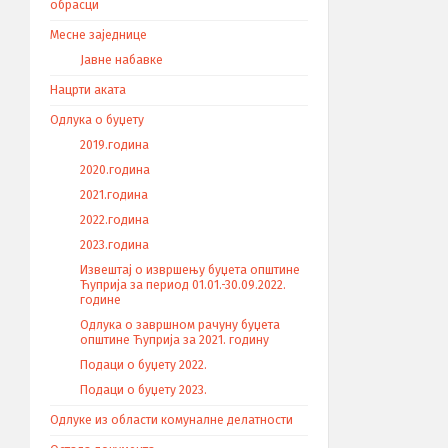
обрасци
Месне заједнице
Јавне набавке
Нацрти аката
Одлука о буџету
2019.година
2020.година
2021.година
2022.година
2023.година
Извештај о извршењу буџета општине
Ћуприја за период 01.01.-30.09.2022.
године
Одлука о завршном рачуну буџета
општине Ћуприја за 2021. годину
Подаци о буџету 2022.
Подаци о буџету 2023.
Одлуке из области комуналне делатности