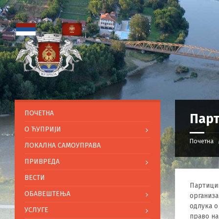
ПОЧЕТНА
Пар
O ЋУПРИЈИ
Почетна
ЛОКАЛНА САМОУПРАВА
ПРИВРЕДА
ВЕСТИ
Партици
ОБАВЕШТЕЊА
организа
одлука о
УСЛУГЕ
право н