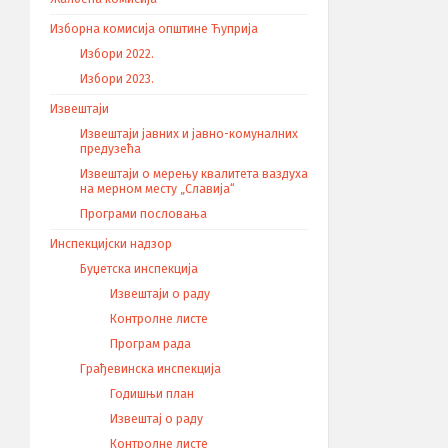
Изборна комисија општине Ћуприја
Избори 2022.
Избори 2023.
Извештаји
Извештаји јавних и јавно-комуналних
предузећа
Извештаји о мерењу квалитета ваздуха
на мерном месту „Славија“
Програми пословања
Инспекцијски надзор
Буџетска инспекција
Извештаји о раду
Контролне листе
Програм рада
Грађевинска инспекција
Годишњи план
Извештај о раду
Контролне листе