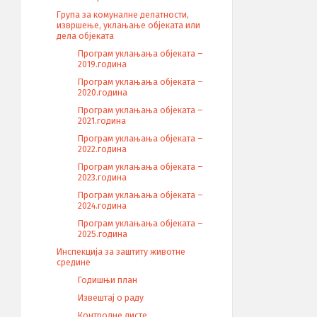
Група за комуналне делатности,
извршење, уклањање објеката или
дела објеката
Програм уклањања објеката –
2019.година
Програм уклањања објеката –
2020.година
Програм уклањања објеката –
2021.година
Програм уклањања објеката –
2022.година
Програм уклањања објеката –
2023.година
Програм уклањања објеката –
2024.година
Програм уклањања објеката –
2025.година
Инспекција за заштиту животне
средине
Годишњи план
Извештај о раду
Контролне листе