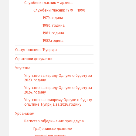
Службени гласник – архива
Службени гласник 1979 – 1990
1979.година
1980. година
1981. година
1982.година
Статут општине Ћуприја
Стратешки документи
Упутства
Упутство за израду Одлуке о буџету за
2023. годину
Упутство за израду Одлуке о буџету за
2024. годину
Упутство за припрему Одлуке о буџету
општине Ћуприја за 2026.годину
Урбанизам
Регистар обједињених процедура
Грађевинске дозволе