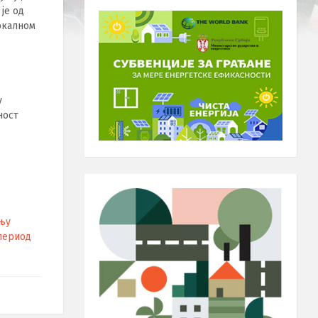
је од
окалном
е
д
у
ност
ењу
 период