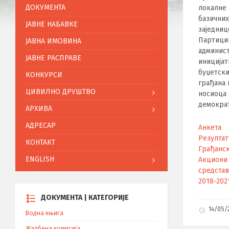
ДОКУМЕНТА
локалне 
базични
ЈАВНЕ НАБАВКЕ
заједниц
Партици
ЈАВНА ИМОВИНА
админист
ЈАВНЕ РАСПРАВЕ
иницијат
буџетск
КОНКУРСИ
грађана 
ЦИВИЛНО ДРУШТВО
носиоца 
демократ
АРХИВА
АДРЕСАР
Анкета
Резултат
КОНТАКТ
Грађанск
ENGLISH
Акциони
средстав
2018-202
ДОКУМЕНТА | КАТЕГОРИЈЕ
14/05/
Водна књига
Жалбена комисија