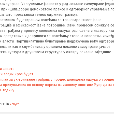
самоуправе. Укључивање јавности у рад локалне самоуправе један 
х принципа добре демократске праксе и одговорног управљања л
ом, што представља темељ одрживог развоја.
пативним буџетирањем повећава се транспарентност јавне
рације и ефикасност јавне потрошње. Овим процесом оснажује с
ива грађана у процесу доношења одлука, расподели и надзору на
им средствима и доприноси се повећању степена поверења измеђ
и власти. Партиципативно буџетирање подразумева већу одговор
власти као и службеника у органима локалне самоуправе, јача се
ска култура и друштвена структура у оквиру локалне заједнице.
и анкете
и водич кроз буџет
 план за укључивање грађана у процес доношења одлука о трош
а прикупљених по основу пореза на имовину општине Ћуприја за
1. годину
2019
in
Услуге