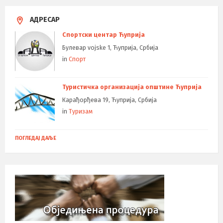
АДРЕСАР
Спортски центар Ћуприја
Булевар vojske 1, Ћуприја, Србија
in
Спорт
Туристичка организација општине Ћуприја
Карађорђева 19, Ћуприја, Србија
in
Туризам
ПОГЛЕДАЈ ДАЉЕ