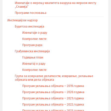
Извештаји о мерењу квалитета ваздуха на мерном месту
„Славија“
Програми пословања
Инспекцијски надзор
Буџетска инспекција
Извештаји о раду
Контролне листе
Програм рада
Грађевинска инспекција
Годишњи план
Извештај о раду
Контролне листе
Група за комуналне делатности, извршење, уклањање
објеката или дела објеката
Програм уклањања објеката – 2019.година
Програм уклањања објеката – 2020.година
Програм уклањања објеката – 2021.година
Програм уклањања објеката – 2022.година
Програм уклањања објеката – 2023.година