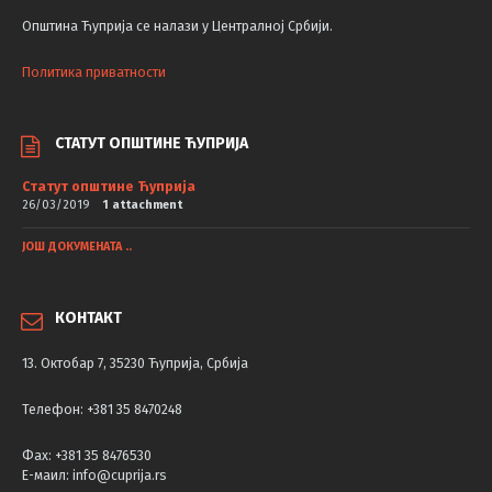
Општина Ћуприја се налази у Централној Србији.
Политика приватности
СТАТУТ ОПШТИНЕ ЋУПРИЈА
Статут општине Ћуприја
26/03/2019
1 attachment
ЈОШ ДОКУМЕНАТА ..
КОНТАКТ
13. Октобар 7, 35230 Ћуприја, Србија
Телефон: +381 35 8470248
Фаx: +381 35 8476530
Е-маил: info@cuprija.rs