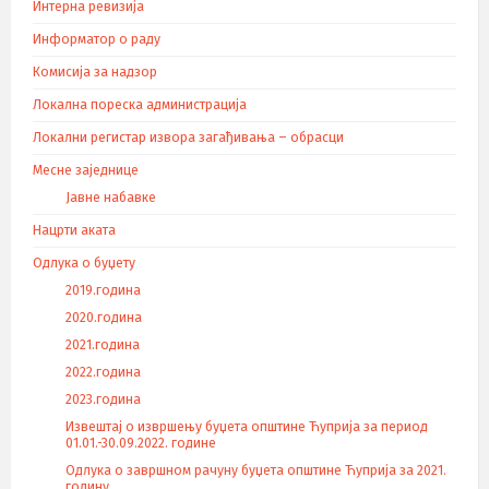
Интерна ревизија
Информатор о раду
Комисија за надзор
Локална пореска администрација
Локални регистар извора загађивања – обрасци
Месне заједнице
Јавне набавке
Нацрти аката
Одлука о буџету
2019.година
2020.година
2021.година
2022.година
2023.година
Извештај о извршењу буџета општине Ћуприја за период
01.01.-30.09.2022. године
Одлука о завршном рачуну буџета општине Ћуприја за 2021.
годину