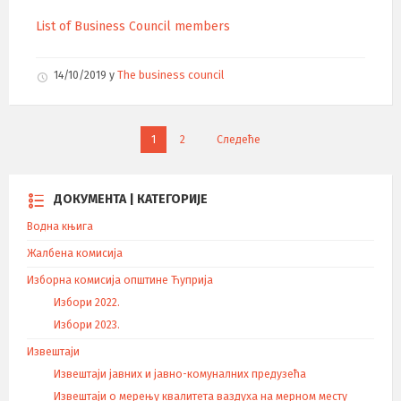
List of Business Council members
14/10/2019
у
The business council
К
1
2
Следеће
р
е
т
ДОКУМЕНТА | КАТЕГОРИЈЕ
а
Водна књига
њ
е
Жалбена комисија
ч
Изборна комисија општине Ћуприја
л
Избори 2022.
а
Избори 2023.
н
а
Извештаји
к
Извештаји јавних и јавно-комуналних предузећа
а
Извештаји о мерењу квалитета ваздуха на мерном месту