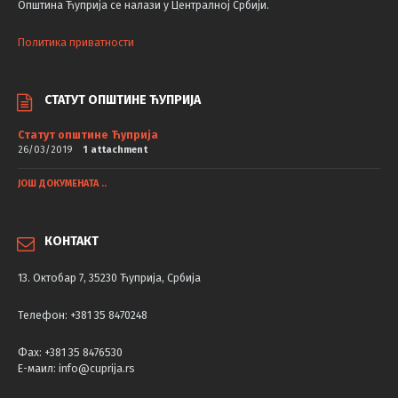
Општина Ћуприја се налази у Централној Србији.
Политика приватности
СТАТУТ ОПШТИНЕ ЋУПРИЈА
Статут општине Ћуприја
26/03/2019
1 attachment
ЈОШ ДОКУМЕНАТА ..
КОНТАКТ
13. Октобар 7, 35230 Ћуприја, Србија
Телефон: +381 35 8470248
Фаx: +381 35 8476530
Е-маил: info@cuprija.rs