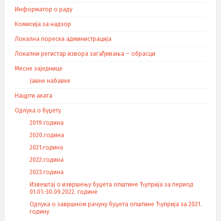
Информатор о раду
Комисија за надзор
Локална пореска администрација
Локални регистар извора загађивања – обрасци
Месне заједнице
Јавне набавке
Нацрти аката
Одлука о буџету
2019.година
2020.година
2021.година
2022.година
2023.година
Извештај о извршењу буџета општине Ћуприја за период
01.01.-30.09.2022. године
Одлука о завршном рачуну буџета општине Ћуприја за 2021.
годину