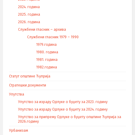
2024. година
2025. година
2026. година
Службени гласник – архива
Службени гласник 1979 – 1990
1979.година
1980. година
1981. година
1982.година
Статут општине Ћуприја
Стратешки документи
Упутства
Упутство за израду Одлуке о буџету за 2023. годину
Упутство за израду Одлуке о буџету за 2024. годину
Упутство за припрему Одлуке о буџету општине Ћуприја за
2026.годину
Урбанизам