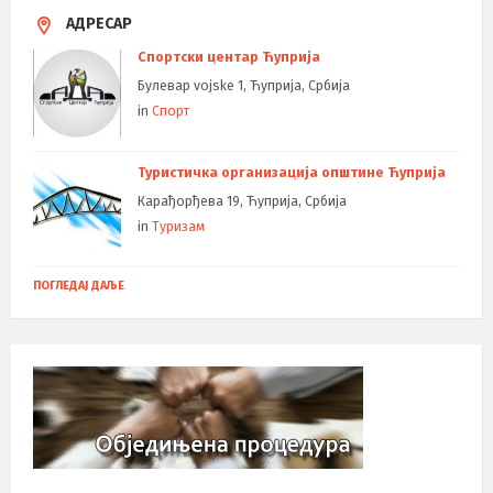
АДРЕСАР
Спортски центар Ћуприја
Булевар vojske 1, Ћуприја, Србија
in
Спорт
Туристичка организација општине Ћуприја
Карађорђева 19, Ћуприја, Србија
in
Туризам
ПОГЛЕДАЈ ДАЉЕ