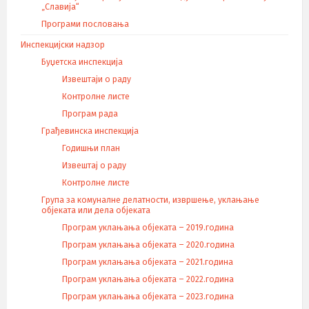
„Славија“
Програми пословања
Инспекцијски надзор
Буџетска инспекција
Извештаји о раду
Контролне листе
Програм рада
Грађевинска инспекција
Годишњи план
Извештај о раду
Контролне листе
Група за комуналне делатности, извршење, уклањање
објеката или дела објеката
Програм уклањања објеката – 2019.година
Програм уклањања објеката – 2020.година
Програм уклањања објеката – 2021.година
Програм уклањања објеката – 2022.година
Програм уклањања објеката – 2023.година