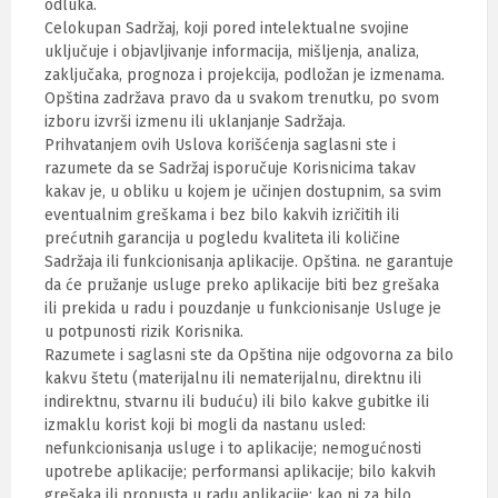
odluka.
Celokupan Sadržaj, koji pored intelektualne svojine
uključuje i objavljivanje informacija, mišljenja, analiza,
zaključaka, prognoza i projekcija, podložan je izmenama.
Opština zadržava pravo da u svakom trenutku, po svom
izboru izvrši izmenu ili uklanjanje Sadržaja.
Prihvatanjem ovih Uslova korišćenja saglasni ste i
razumete da se Sadržaj isporučuje Korisnicima takav
kakav je, u obliku u kojem je učinjen dostupnim, sa svim
eventualnim greškama i bez bilo kakvih izričitih ili
prećutnih garancija u pogledu kvaliteta ili količine
Sadržaja ili funkcionisanja aplikacije. Opština. ne garantuje
da će pružanje usluge preko aplikacije biti bez grešaka
ili prekida u radu i pouzdanje u funkcionisanje Usluge je
u potpunosti rizik Korisnika.
Razumete i saglasni ste da Opština nije odgovorna za bilo
kakvu štetu (materijalnu ili nematerijalnu, direktnu ili
indirektnu, stvarnu ili buduću) ili bilo kakve gubitke ili
izmaklu korist koji bi mogli da nastanu usled:
nefunkcionisanja usluge i to aplikacije; nemogućnosti
upotrebe aplikacije; performansi aplikacije; bilo kakvih
grešaka ili propusta u radu aplikacije; kao ni za bilo