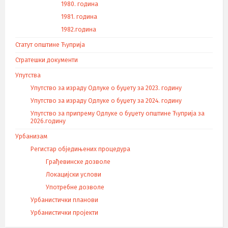
1980. година
1981. година
1982.година
Статут општине Ћуприја
Стратешки документи
Упутства
Упутство за израду Одлуке о буџету за 2023. годину
Упутство за израду Одлуке о буџету за 2024. годину
Упутство за припрему Одлуке о буџету општине Ћуприја за
2026.годину
Урбанизам
Регистар обједињених процедура
Грађевинске дозволе
Локацијски услови
Употребне дозволе
Урбанистички планови
Урбанистички пројекти