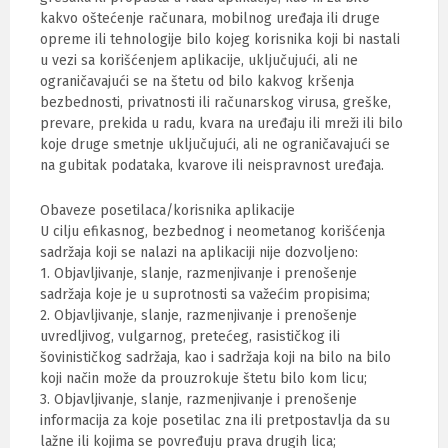
kakvo oštećenje računara, mobilnog uređaja ili druge
opreme ili tehnologije bilo kojeg korisnika koji bi nastali
u vezi sa korišćenjem aplikacije, uključujući, ali ne
ograničavajući se na štetu od bilo kakvog kršenja
bezbednosti, privatnosti ili računarskog virusa, greške,
prevare, prekida u radu, kvara na uređaju ili mreži ili bilo
koje druge smetnje uključujući, ali ne ograničavajući se
na gubitak podataka, kvarove ili neispravnost uređaja.
Obaveze posetilaca/korisnika aplikacije
U cilju efikasnog, bezbednog i neometanog korišćenja
sadržaja koji se nalazi na aplikaciji nije dozvoljeno:
1. Objavljivanje, slanje, razmenjivanje i prenošenje
sadržaja koje je u suprotnosti sa važećim propisima;
2. Objavljivanje, slanje, razmenjivanje i prenošenje
uvredljivog, vulgarnog, pretećeg, rasističkog ili
šovinističkog sadržaja, kao i sadržaja koji na bilo na bilo
koji način može da prouzrokuje štetu bilo kom licu;
3. Objavljivanje, slanje, razmenjivanje i prenošenje
informacija za koje posetilac zna ili pretpostavlja da su
lažne ili kojima se povređuju prava drugih lica;