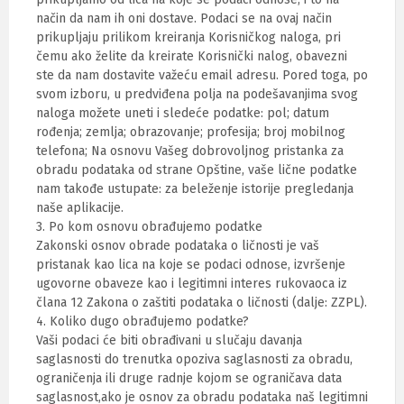
način da nam ih oni dostave. Podaci se na ovaj način
prikupljaju prilikom kreiranja Korisničkog naloga, pri
čemu ako želite da kreirate Korisnički nalog, obavezni
ste da nam dostavite važeću email adresu. Pored toga, po
svom izboru, u predviđena polja na podešavanjima svog
naloga možete uneti i sledeće podatke: pol; datum
rođenja; zemlja; obrazovanje; profesija; broj mobilnog
telefona; Na osnovu Vašeg dobrovoljnog pristanka za
obradu podataka od strane Opštine, vaše lične podatke
nam takođe ustupate: za beleženje istorije pregledanja
naše aplikacije.
3. Po kom osnovu obrađujemo podatke
Zakonski osnov obrade podataka o ličnosti je vaš
pristanak kao lica na koje se podaci odnose, izvršenje
ugovorne obaveze kao i legitimni interes rukovaoca iz
člana 12 Zakona o zaštiti podataka o ličnosti (dalje: ZZPL).
4. Koliko dugo obrađujemo podatke?
Vaši podaci će biti obrađivani u slučaju davanja
saglasnosti do trenutka opoziva saglasnosti za obradu,
ograničenja ili druge radnje kojom se ograničava data
saglasnost,ako je osnov za obradu podataka naš legitimni