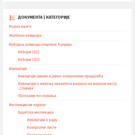
ДОКУМЕНТА | КАТЕГОРИЈЕ
Водна књига
Жалбена комисија
Изборна комисија општине Ћуприја
Избори 2022.
Избори 2023.
Извештаји
Извештаји јавних и јавно-комуналних предузећа
Извештаји о мерењу квалитета ваздуха на мерном месту
„Славија“
Програми пословања
Инспекцијски надзор
Буџетска инспекција
Извештаји о раду
Контролне листе