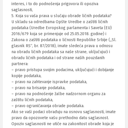
interes, i to do podnošenja prigovora ili opoziva
saglasnosti,
5. Koja su vaša prava u slučaju obrade ličnih podataka?
U skladu sa odredbama Opšte Uredbe o zaštiti ličnih
podataka (Uredbe Evropskog parlamenta i Saveta (EU)
2016/679 koja se primenjuje od 25.05.2018. godine) i
Zakona o zaštiti podataka o ličnosti Republike Srbije („Sl.
glasnik RS“, br. 87/2018), imate sledeća prava u odnosu
na obradu ličnih podataka sa naše strane, uključujući i
obradu ličnih podataka i od strane naših pouzdanih
partnera:
– pravo pristupa svojim podacima, uključujući i dobijanje
kopije podataka,
– pravo na zahtevanje ispravke podataka,
– pravo na brisanje podataka,
– pravo na podnošenje žalbe nadzornom organu za
zaštitu ličnih podataka,
– pravo ograničavanja obrade podataka.
Ako se vaši podaci obrađuju na osnovu saglasnosti, imate
pravo da opozovete vašu prethodno datu saglasnost.
Opoziv saglasnosti ne utiče na zakonitost obrade koja je