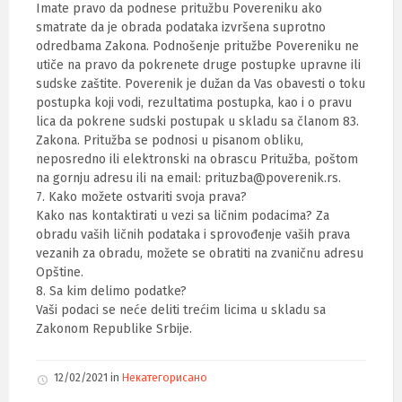
Imate pravo da podnese pritužbu Povereniku ako
smatrate da je obrada podataka izvršena suprotno
odredbama Zakona. Podnošenje pritužbe Povereniku ne
utiče na pravo da pokrenete druge postupke upravne ili
sudske zaštite. Poverenik je dužan da Vas obavesti o toku
postupka koji vodi, rezultatima postupka, kao i o pravu
lica da pokrene sudski postupak u skladu sa članom 83.
Zakona. Pritužba se podnosi u pisanom obliku,
neposredno ili elektronski na obrascu Pritužba, poštom
na gornju adresu ili na email: prituzba@poverenik.rs.
7. Kako možete ostvariti svoja prava?
Kako nas kontaktirati u vezi sa ličnim podacima? Za
obradu vaših ličnih podataka i sprovođenje vaših prava
vezanih za obradu, možete se obratiti na zvaničnu adresu
Opštine.
8. Sa kim delimo podatke?
Vaši podaci se neće deliti trećim licima u skladu sa
Zakonom Republike Srbije.
12/02/2021
in
Некатегорисано