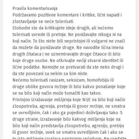
Pravila komentarisanja
Podržavamo pozitivne komentare i kritike, lični napadi i
zlostavljanje se neće tolerisati.
Slobodni ste da kritikujete ideje drugih, ali nećemo
tolerisati uvrede ili pretnje. Ne ponižavajte nikoga ni na
koji način. To što niste bili nepristojni ili vulgarni ne znači
da možete da ponižavate druge. Ne navodite lična imena
drugih čitalaca i ne uznemiravajte druge čitaoce ili bilo
koje druge osobe. Ne otkrivajte nečiji stvarni identitet ili
lične podatke. Nemojte se pretvarati da ste neko drugi i
da ste povezani sa nekim sa kim niste.
Nećemo tolerisati rasizam, seksizam, homofobiju ili
druge oblike govora mržnje ili bilo kakvo ponašanje koje
se na bilo koji način može tumačiti kao takvo.
Pristojno izražavanje mišljenja koje NIJE na bilo koji način
zloupotreba, agresija, pretnja ili govor mržnje, ne smatra
se uvredljivim, čak i ako ga pojedinci doživljavaju tako. S
druge strane, izražavanje bilo kakvog mišljenja koje na
bilo koji način predstavlja zloupotrebu, agresiju, pretnju
ili govor mržnje, uvek se smatra uvredljivim čak i ako se
to isto mišljenje izražava pristojnim rečnikom. Ne vređajte