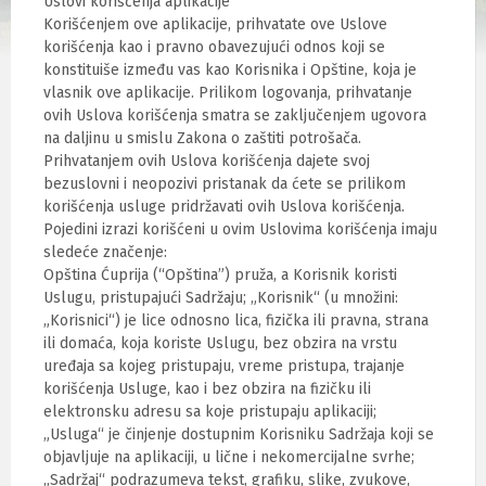
Uslovi korišćenja aplikacije
Korišćenjem ove aplikacije, prihvatate ove Uslove
korišćenja kao i pravno obavezujući odnos koji se
konstituiše između vas kao Korisnika i Opštine, koja je
vlasnik ove aplikacije. Prilikom logovanja, prihvatanje
ovih Uslova korišćenja smatra se zaključenjem ugovora
na daljinu u smislu Zakona o zaštiti potrošača.
Prihvatanjem ovih Uslova korišćenja dajete svoj
bezuslovni i neopozivi pristanak da ćete se prilikom
korišćenja usluge pridržavati ovih Uslova korišćenja.
Pojedini izrazi korišćeni u ovim Uslovima korišćenja imaju
sledeće značenje:
Opština Ćuprija (“Opština”) pruža, a Korisnik koristi
Uslugu, pristupajući Sadržaju; „Korisnik“ (u množini:
„Korisnici“) je lice odnosno lica, fizička ili pravna, strana
ili domaća, koja koriste Uslugu, bez obzira na vrstu
uređaja sa kojeg pristupaju, vreme pristupa, trajanje
korišćenja Usluge, kao i bez obzira na fizičku ili
elektronsku adresu sa koje pristupaju aplikaciji;
„Usluga“ je činjenje dostupnim Korisniku Sadržaja koji se
objavljuje na aplikaciji, u lične i nekomercijalne svrhe;
„Sadržaj“ podrazumeva tekst, grafiku, slike, zvukove,