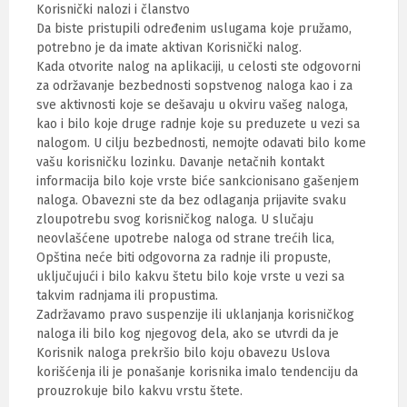
Korisnički nalozi i članstvo
Da biste pristupili određenim uslugama koje pružamo,
potrebno je da imate aktivan Korisnički nalog.
Kada otvorite nalog na aplikaciji, u celosti ste odgovorni
za održavanje bezbednosti sopstvenog naloga kao i za
sve aktivnosti koje se dešavaju u okviru vašeg naloga,
kao i bilo koje druge radnje koje su preduzete u vezi sa
nalogom. U cilju bezbednosti, nemojte odavati bilo kome
vašu korisničku lozinku. Davanje netačnih kontakt
informacija bilo koje vrste biće sankcionisano gašenjem
naloga. Obavezni ste da bez odlaganja prijavite svaku
zloupotrebu svog korisničkog naloga. U slučaju
neovlašćene upotrebe naloga od strane trećih lica,
Opština neće biti odgovorna za radnje ili propuste,
uključujući i bilo kakvu štetu bilo koje vrste u vezi sa
takvim radnjama ili propustima.
Zadržavamo pravo suspenzije ili uklanjanja korisničkog
naloga ili bilo kog njegovog dela, ako se utvrdi da je
Korisnik naloga prekršio bilo koju obavezu Uslova
korišćenja ili je ponašanje korisnika imalo tendenciju da
prouzrokuje bilo kakvu vrstu štete.