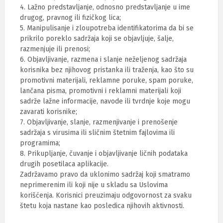
4. Lažno predstavljanje, odnosno predstavljanje u ime
drugog, pravnog ili fizičkog lica;
5. Manipulisanje i zloupotreba identifikatorima da bi se
prikrilo poreklo sadržaja koji se objavljuje, šalje,
razmenjuje ili prenosi;
6. Objavljivanje, razmena i slanje neželjenog sadržaja
korisnika bez njihovog pristanka ili traženja, kao što su
promotivni materijali, reklamne poruke, spam poruke,
lančana pisma, promotivni i reklamni materijali koji
sadrže lažne informacije, navode ili tvrdnje koje mogu
zavarati korisnike;
7. Objavljivanje, slanje, razmenjivanje i prenošenje
sadržaja s virusima ili sličnim štetnim fajlovima ili
programima;
8. Prikupljanje, čuvanje i objavljivanje ličnih podataka
drugih posetilaca aplikacije.
Zadržavamo pravo da uklonimo sadržaj koji smatramo
neprimerenim ili koji nije u skladu sa Uslovima
korišćenja. Korisnici preuzimaju odgovornost za svaku
štetu koja nastane kao posledica njihovih aktivnosti.