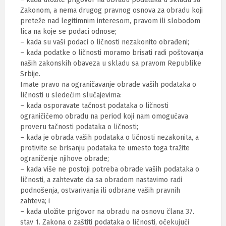
Zakonom, a nema drugog pravnog osnova za obradu koji
preteže nad legitimnim interesom, pravom ili slobodom
lica na koje se podaci odnose;
– kada su vaši podaci o ličnosti nezakonito obrađeni;
– kada podatke o ličnosti moramo brisati radi poštovanja
naših zakonskih obaveza u skladu sa pravom Republike
Srbije.
Imate pravo na ograničavanje obrade vaših podataka o
ličnosti u sledećim slučajevima:
– kada osporavate tačnost podataka o ličnosti
ograničićemo obradu na period koji nam omogućava
proveru tačnosti podataka o ličnosti;
– kada je obrada vaših podataka o ličnosti nezakonita, a
protivite se brisanju podataka te umesto toga tražite
ograničenje njihove obrade;
– kada više ne postoji potreba obrade vaših podataka o
ličnosti, a zahtevate da sa obradom nastavimo radi
podnošenja, ostvarivanja ili odbrane vaših pravnih
zahteva; i
– kada uložite prigovor na obradu na osnovu člana 37.
stav 1. Zakona o zaštiti podataka o ličnosti, očekujući