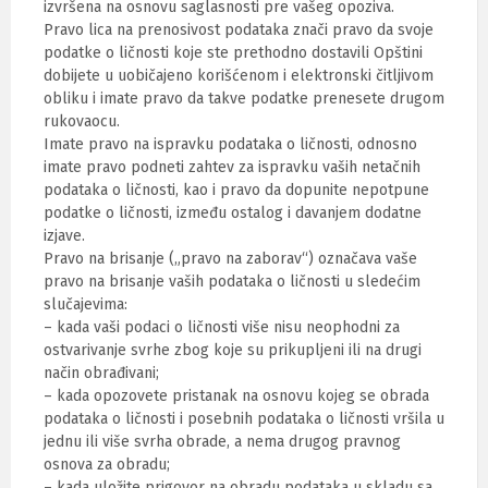
izvršena na osnovu saglasnosti pre vašeg opoziva.
Pravo lica na prenosivost podataka znači pravo da svoje
podatke o ličnosti koje ste prethodno dostavili Opštini
dobijete u uobičajeno korišćenom i elektronski čitljivom
obliku i imate pravo da takve podatke prenesete drugom
rukovaocu.
Imate pravo na ispravku podataka o ličnosti, odnosno
imate pravo podneti zahtev za ispravku vaših netačnih
podataka o ličnosti, kao i pravo da dopunite nepotpune
podatke o ličnosti, između ostalog i davanjem dodatne
izjave.
Pravo na brisanje („pravo na zaborav“) označava vaše
pravo na brisanje vaših podataka o ličnosti u sledećim
slučajevima:
– kada vaši podaci o ličnosti više nisu neophodni za
ostvarivanje svrhe zbog koje su prikupljeni ili na drugi
način obrađivani;
– kada opozovete pristanak na osnovu kojeg se obrada
podataka o ličnosti i posebnih podataka o ličnosti vršila u
jednu ili više svrha obrade, a nema drugog pravnog
osnova za obradu;
– kada uložite prigovor na obradu podataka u skladu sa