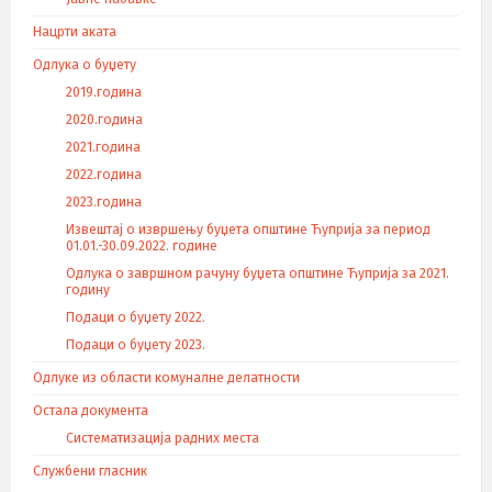
Нацрти аката
Одлука о буџету
2019.година
2020.година
2021.година
2022.година
2023.година
Извештај о извршењу буџета општине Ћуприја за период
01.01.-30.09.2022. године
Одлука о завршном рачуну буџета општине Ћуприја за 2021.
годину
Подаци о буџету 2022.
Подаци о буџету 2023.
Одлуке из области комуналне делатности
Остала документа
Систематизација радних места
Службени гласник