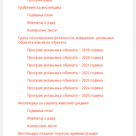
Програм рада
Грађевинска инспекција
Годишњи план
Извештај о раду
Контролне листе
Група за комуналне делатности, извршење, уклањање
објеката или дела објеката
Програм уклањања објеката – 2019.година
Програм уклањања објеката – 2020.година
Програм уклањања објеката – 2021.година
Програм уклањања објеката – 2022.година
Програм уклањања објеката – 2023.година
Програм уклањања објеката – 2024.година
Програм уклањања објеката – 2025.година
Инспекција за заштиту животне средине
Годишњи план
Извештај о раду
Контролне листе
Инспекција локалне пореске администрације