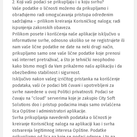
2. Koji vaši podaci se prikupljaju i u koju svrhu?
Vaše podatke o ličnosti možemo da prikupljamo i
obrađujemo radi omogućavanja pristupa određenim
sadržajima – prilikom kreiranja Korisničkog naloga; radi
ispunjenja zakonskih obaveza.
Prilikom posete i korišćenja naše aplikacije isključivo u
informativne svrhe, odnosno ukoliko se ne registrujete ili
nam vaše lične podatke ne date na neki drugi način,
prikupljamo samo one vaše lične podatke koje prenosi
vaš internet pretraživač, a što je tehnički neophodno
kako bismo mogli da Vam prikažemo našu aplikaciju i da
obezbedimo stabilnost i sigurnost.
Isključivo nakon vašeg izričitog pristanka na korišćenje
podataka, vaši će podaci biti čuvani i upotrebljeni za
svrhe navedene u ovoj Politici privatnosti. Podaci se
čuvaju na “cloud” serverima koje je zakupio City Soft
Solutions doo i pristup podacima imaju samo ovlašćena
lica Opštine i administratori aplikacije.
Svrha prikupljanja navedenih podataka o ličnosti je
kreiranje Korisničkog naloga na aplikaciji kao i svrha
ostvarenja legitimnog interesa Opštine. Podatke
prikupljamo od lica na koje se podaci odnose, i to na