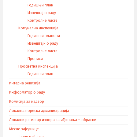
Годишњи план
Извештај о раду
Контролне листе
Комунална инспекција
Годишњи планови
Извештаји о раду
Контролне листе
Прописи
Просветна инспекција
Годишњи план
Интерна ревизија
Информатор о раду
Комисија за надзор
Локална пореска администрација
Локални регистар извора загађивања – обрасци
Месне заједнице
Јавне набавке