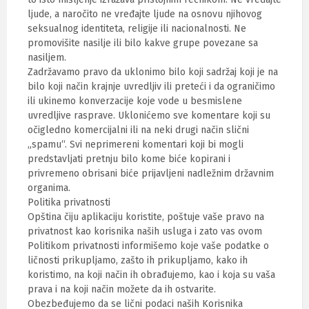
ljude, a naročito ne vređajte ljude na osnovu njihovog
seksualnog identiteta, religije ili nacionalnosti. Ne
promovišite nasilje ili bilo kakve grupe povezane sa
nasiljem.
Zadržavamo pravo da uklonimo bilo koji sadržaj koji je na
bilo koji način krajnje uvredljiv ili preteći i da ograničimo
ili ukinemo konverzacije koje vode u besmislene
uvredljive rasprave. Uklonićemo sve komentare koji su
očigledno komercijalni ili na neki drugi način slični
„spamu“. Svi neprimereni komentari koji bi mogli
predstavljati pretnju bilo kome biće kopirani i
privremeno obrisani biće prijavljeni nadležnim državnim
organima.
Politika privatnosti
Opština čiju aplikaciju koristite, poštuje vaše pravo na
privatnost kao korisnika naših usluga i zato vas ovom
Politikom privatnosti informišemo koje vaše podatke o
ličnosti prikupljamo, zašto ih prikupljamo, kako ih
koristimo, na koji način ih obrađujemo, kao i koja su vaša
prava i na koji način možete da ih ostvarite.
Obezbeđujemo da se lični podaci naših Korisnika