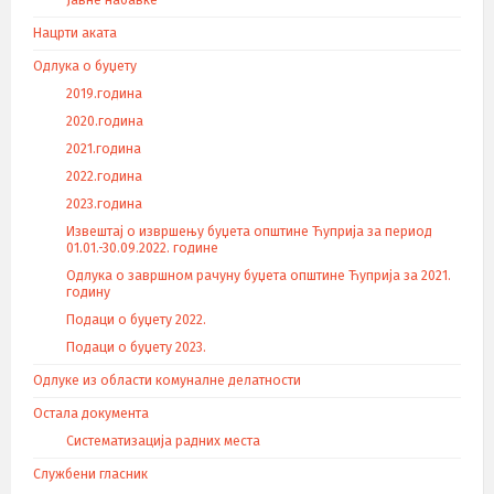
Јавне набавке
Нацрти аката
Одлука о буџету
2019.година
2020.година
2021.година
2022.година
2023.година
Извештај о извршењу буџета општине Ћуприја за период
01.01.-30.09.2022. године
Одлука о завршном рачуну буџета општине Ћуприја за 2021.
годину
Подаци о буџету 2022.
Подаци о буџету 2023.
Одлуке из области комуналне делатности
Остала документа
Систематизација радних места
Службени гласник