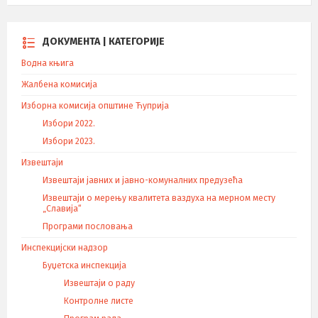
ДОКУМЕНТА | КАТЕГОРИЈЕ
Водна књига
Жалбена комисија
Изборна комисија општине Ћуприја
Избори 2022.
Избори 2023.
Извештаји
Извештаји јавних и јавно-комуналних предузећа
Извештаји о мерењу квалитета ваздуха на мерном месту
„Славија“
Програми пословања
Инспекцијски надзор
Буџетска инспекција
Извештаји о раду
Контролне листе