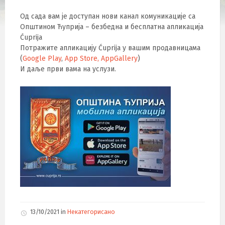
Од сада вам је доступан нови канал комуникације са
Општином Ћуприја – безбедна и бесплатна апликација
Ćuprija
Потражите апликацију Ćuprija у вашим продавницама
(
Google Play
,
App Store,
AppGallery
)
И даље први вама на услузи.
13/10/2021
in
Некатегорисано