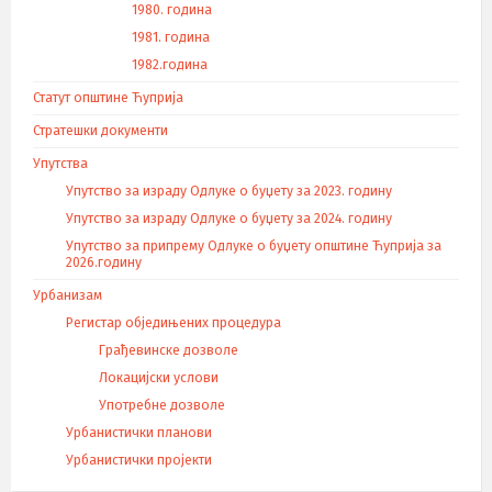
1980. година
1981. година
1982.година
Статут општине Ћуприја
Стратешки документи
Упутства
Упутство за израду Одлуке о буџету за 2023. годину
Упутство за израду Одлуке о буџету за 2024. годину
Упутство за припрему Одлуке о буџету општине Ћуприја за
2026.годину
Урбанизам
Регистар обједињених процедура
Грађевинске дозволе
Локацијски услови
Употребне дозволе
Урбанистички планови
Урбанистички пројекти