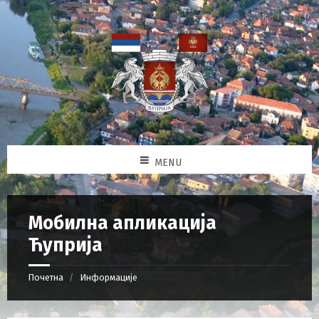
MENU
Мобилна апликација
Ћуприја
Почетна
Информације