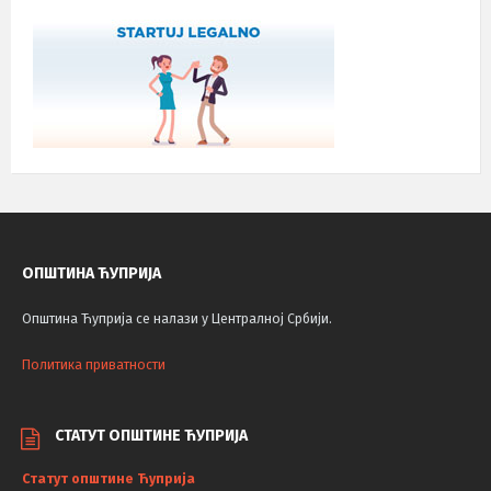
ОПШТИНА ЋУПРИЈА
Општина Ћуприја се налази у Централној Србији.
Политика приватности
СТАТУТ ОПШТИНЕ ЋУПРИЈА
Статут општине Ћуприја