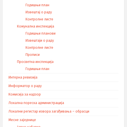
Годишњи план
Извештај о раду
Контролне листе
Комунална инспекција
Годишњи планови
Извештаји о раду
Контролне листе
Прописи
Просветна инспекција
Годишњи план
Интерна ревизија
Информатор о раду
Комисија за надзор
Локална пореска администрација
Локални регистар извора загађивања – обрасци
Месне заједнице