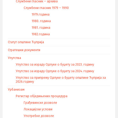
Службени гласник – архива
Службени гласник 1979 – 1990
1979.година
1980. година
1981. година
1982.година
Статут општине Ћуприја
Стратешки документи
Упутства
Упутство за израду Одлуке о буџету за 2023. годину
Упутство за израду Одлуке о буџету за 2024. годину
Упутство за припрему Одлуке о буџету општине Ћуприја за
2026.годину
Урбанизам
Регистар обједињених процедура
Грађевинске дозволе
Локацијски услови
Употребне дозволе