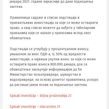
јануара 2021. године најкасније до дана подношења
захтева.
Правилници садрже и списак подстицаја и
прихватљивих инвестиција за које се може остварити
право, а овај списак можете да нађете у табеларним
приказима који се налазе у прилозима испод овог
обавештења.
Подстицаји се утврђују у процентуалном износу,
умањеном за инос ПДВ-а, тј. 50% од вредности
инвестиције, а највиши укупни износ за који се може
остварити право износи 800.000 динара, док се
обавештење закључује информацијом да ће
Министарство пољопривреде, шумарства и
водопривреде, на основу донетог правилника, ускоро
да распише јавни позив за подношење захтева.
Spisak investicija – biljna proizvodnja 21
Spisak investicija – stocarstvo 21