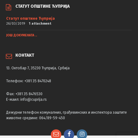
СТАТУТ ОПШТИНЕ ЋУПРИЈА
Статут општине Ћуприја
26/03/2019
1 attachment
ЈОШ ДОКУМЕНАТА ..
КОНТАКТ
13. Октобар 7, 35230 Ћуприја, Србија
Телефон: +381 35 8470248
Фаx: +381 35 8476530
Е-маил: info@cuprija.rs
Дежурни телефон комуналних, грађевинских и инспектора заштите
животне средине: 064/89-59-450