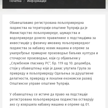
Почетна
Информације
Обавештавамо регистрована пољопривредна
газдинства на територији општине Ћуприја да је
Министарство пољопривреде, шумарства и
водопривреде донело правилнике о подстицајима за
инвестиције у физичку имовину пољопривредног
газдинства за набавку нових машина и опреме за
унапређење примарне производње биљних култура и
сточарске производње, који су објављени у
„Службеном гласнику РС“, бр. 119 од 10. децембра,
стоји у обавештењу које је данас упутила Група за
привреду и пољопривреду Одељења за друштвене
делатности, привреду и локални економски развој
Општинске управе општине Ћуприја.
У обавештењу се истиче да право на подстицаје
регистрована пољопривредна газдинства остварују
ако су извршила набавку машина и опреме од 01.