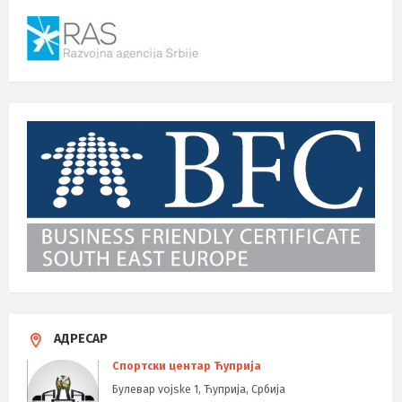
АДРЕСАР
Спортски центар Ћуприја
Булевар vojske 1, Ћуприја, Србија