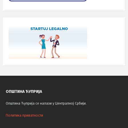
ОПШТИНА ЋУПРИЈА
Општина Ћуприја се налази у Централној Србији.
Политика приватности