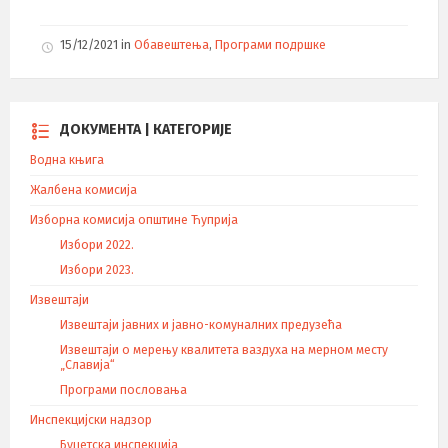
15/12/2021
in
Обавештења
,
Програми подршке
ДОКУМЕНТА | КАТЕГОРИЈЕ
Водна књига
Жалбена комисија
Изборна комисија општине Ћуприја
Избори 2022.
Избори 2023.
Извештаји
Извештаји јавних и јавно-комуналних предузећа
Извештаји о мерењу квалитета ваздуха на мерном месту
„Славија“
Програми пословања
Инспекцијски надзор
Буџетска инспекција