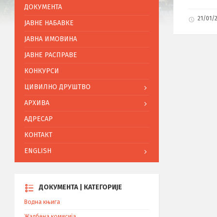
ДОКУМЕНТА
21/01/
ЈАВНЕ НАБАВКЕ
ЈАВНА ИМОВИНА
ЈАВНЕ РАСПРАВЕ
КОНКУРСИ
ЦИВИЛНО ДРУШТВО
АРХИВА
АДРЕСАР
КОНТАКТ
ENGLISH
ДОКУМЕНТА | КАТЕГОРИЈЕ
Водна књига
Жалбена комисија