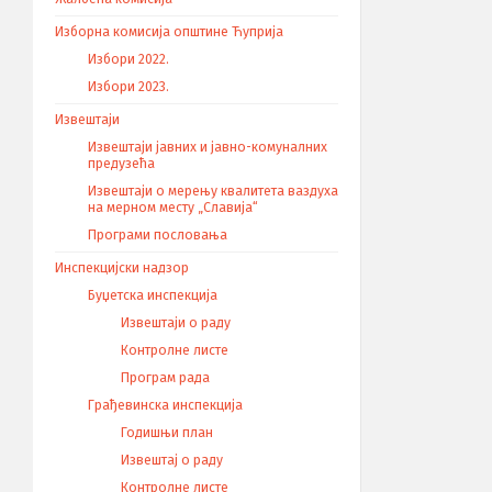
Изборна комисија општине Ћуприја
Избори 2022.
Избори 2023.
Извештаји
Извештаји јавних и јавно-комуналних
предузећа
Извештаји о мерењу квалитета ваздуха
на мерном месту „Славија“
Програми пословања
Инспекцијски надзор
Буџетска инспекција
Извештаји о раду
Контролне листе
Програм рада
Грађевинска инспекција
Годишњи план
Извештај о раду
Контролне листе