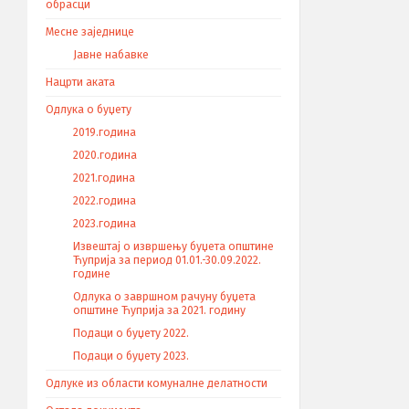
обрасци
Месне заједнице
Јавне набавке
Нацрти аката
Одлука о буџету
2019.година
2020.година
2021.година
2022.година
2023.година
Извештај о извршењу буџета општине
Ћуприја за период 01.01.-30.09.2022.
године
Одлука о завршном рачуну буџета
општине Ћуприја за 2021. годину
Подаци о буџету 2022.
Подаци о буџету 2023.
Одлуке из области комуналне делатности