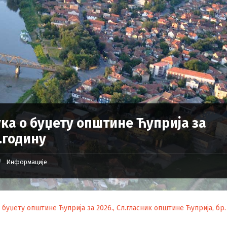
ка о буџету општине Ћуприја за
.годину
Информације
 буџету општине Ћуприја за 2026., Сл.гласник општине Ћуприја, бр.