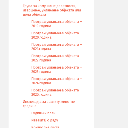
Група за комуналне делатности,
извршење, уклањање објеката или
дела објеката
Програм уклањања објеката –
2019.година
Програм уклањања објеката –
2020.година
Програм уклањања објеката –
2021.година
Програм уклањања објеката –
2022.година
Програм уклањања објеката –
2023.година
Програм уклањања објеката –
2024.година
Програм уклањања објеката –
2025.година
Инспекција за заштиту животне
средине
Годишњи план
Извештај о раду
Контролне листе