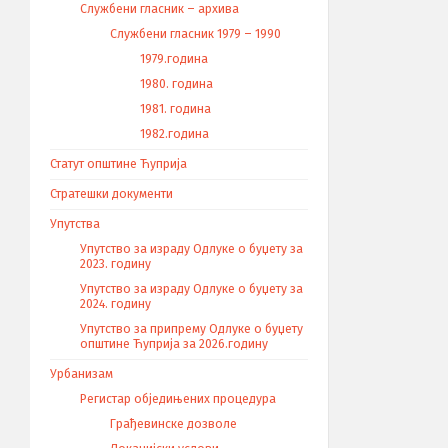
Службени гласник – архива
Службени гласник 1979 – 1990
1979.година
1980. година
1981. година
1982.година
Статут општине Ћуприја
Стратешки документи
Упутства
Упутство за израду Одлуке о буџету за
2023. годину
Упутство за израду Одлуке о буџету за
2024. годину
Упутство за припрему Одлуке о буџету
општине Ћуприја за 2026.годину
Урбанизам
Регистар обједињених процедура
Грађевинске дозволе