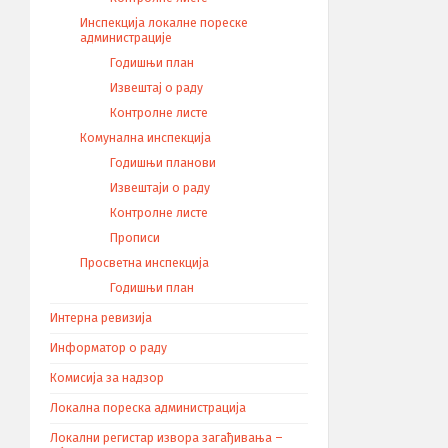
Инспекција локалне пореске
администрације
Годишњи план
Извештај о раду
Контролне листе
Комунална инспекција
Годишњи планови
Извештаји о раду
Контролне листе
Прописи
Просветна инспекција
Годишњи план
Интерна ревизија
Информатор о раду
Комисија за надзор
Локална пореска администрација
Локални регистар извора загађивања –