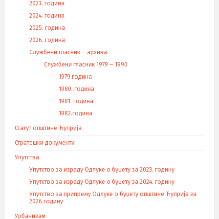
2023. година
2024. година
2025. година
2026. година
Службени гласник – архива
Службени гласник 1979 – 1990
1979.година
1980. година
1981. година
1982.година
Статут општине Ћуприја
Стратешки документи
Упутства
Упутство за израду Одлуке о буџету за 2023. годину
Упутство за израду Одлуке о буџету за 2024. годину
Упутство за припрему Одлуке о буџету општине Ћуприја за
2026.годину
Урбанизам