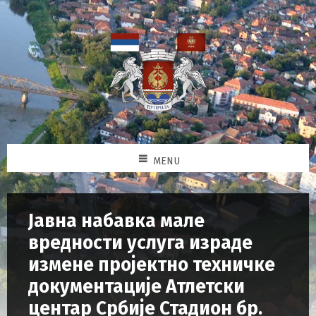
MENU
Јавна набавка мале
вредности услуга израде
измене пројектно техничке
документације Атлетски
центар Србије Стадион бр.