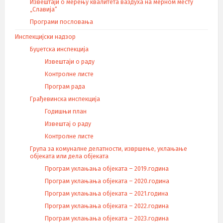
Извештаји о мерењу квалитета ваздуха на мерном месту
„Славија“
Програми пословања
Инспекцијски надзор
Буџетска инспекција
Извештаји о раду
Контролне листе
Програм рада
Грађевинска инспекција
Годишњи план
Извештај о раду
Контролне листе
Група за комуналне делатности, извршење, уклањање
објеката или дела објеката
Програм уклањања објеката – 2019.година
Програм уклањања објеката – 2020.година
Програм уклањања објеката – 2021.година
Програм уклањања објеката – 2022.година
Програм уклањања објеката – 2023.година