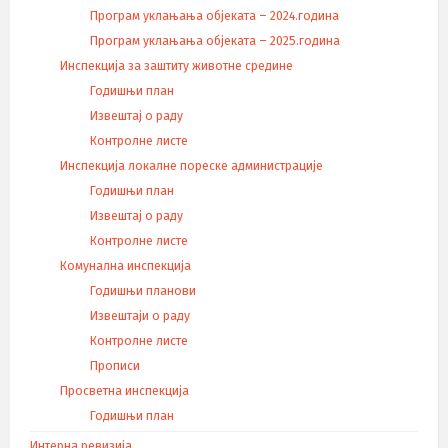
Програм уклањања објеката – 2024.година
Програм уклањања објеката – 2025.година
Инспекција за заштиту животне средине
Годишњи план
Извештај о раду
Контролне листе
Инспекција локалне пореске администрације
Годишњи план
Извештај о раду
Контролне листе
Комунална инспекција
Годишњи планови
Извештаји о раду
Контролне листе
Прописи
Просветна инспекција
Годишњи план
Интерна ревизија