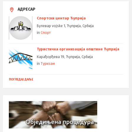
АДРЕСАР
Спортски центар Ћуприја
Булевар vojske 1, Ћуприја, Србија
in
Спорт
Туристичка организација општине Ћуприја
Карађорђева 19, Ћуприја, Србија
in
Туризам
ПОГЛЕДАЈ ДАЉЕ