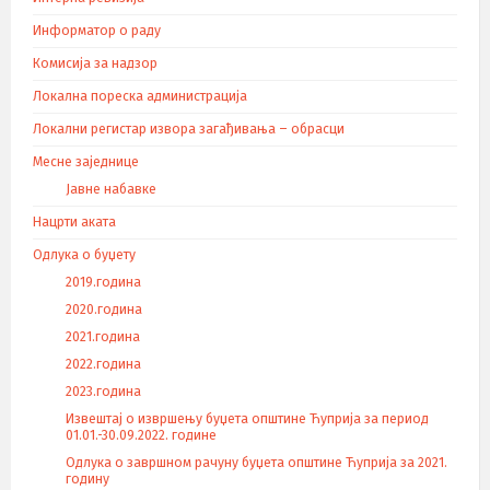
Информатор о раду
Комисија за надзор
Локална пореска администрација
Локални регистар извора загађивања – обрасци
Месне заједнице
Јавне набавке
Нацрти аката
Одлука о буџету
2019.година
2020.година
2021.година
2022.година
2023.година
Извештај о извршењу буџета општине Ћуприја за период
01.01.-30.09.2022. године
Одлука о завршном рачуну буџета општине Ћуприја за 2021.
годину