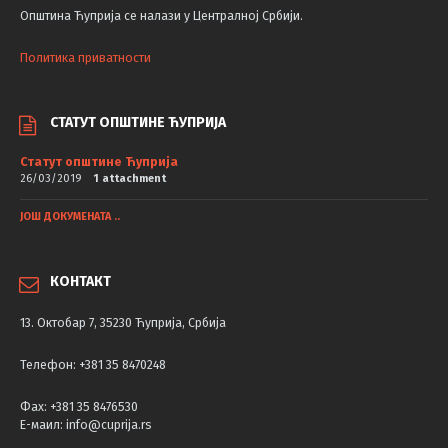
Општина Ћуприја се налази у Централној Србији.
Политика приватности
СТАТУТ ОПШТИНЕ ЋУПРИЈА
Статут општине Ћуприја
26/03/2019
1 attachment
ЈОШ ДОКУМЕНАТА ..
КОНТАКТ
13. Октобар 7, 35230 Ћуприја, Србија
Телефон: +381 35 8470248
Фаx: +381 35 8476530
Е-маил: info@cuprija.rs