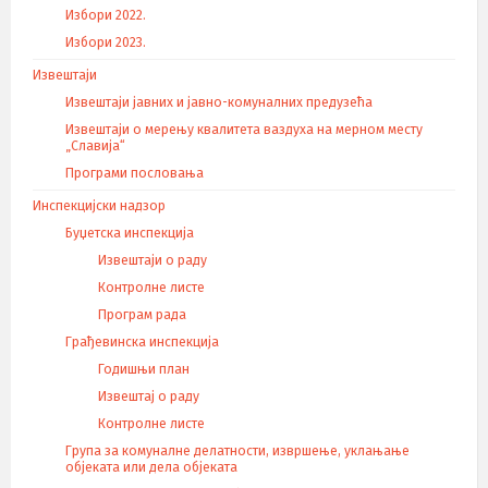
Избори 2022.
Избори 2023.
Извештаји
Извештаји јавних и јавно-комуналних предузећа
Извештаји о мерењу квалитета ваздуха на мерном месту
„Славија“
Програми пословања
Инспекцијски надзор
Буџетска инспекција
Извештаји о раду
Контролне листе
Програм рада
Грађевинска инспекција
Годишњи план
Извештај о раду
Контролне листе
Група за комуналне делатности, извршење, уклањање
објеката или дела објеката