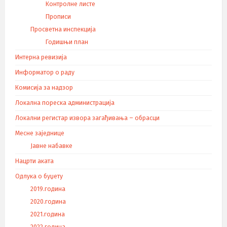
Контролне листе
Прописи
Просветна инспекција
Годишњи план
Интерна ревизија
Информатор о раду
Комисија за надзор
Локална пореска администрација
Локални регистар извора загађивања – обрасци
Месне заједнице
Јавне набавке
Нацрти аката
Одлука о буџету
2019.година
2020.година
2021.година