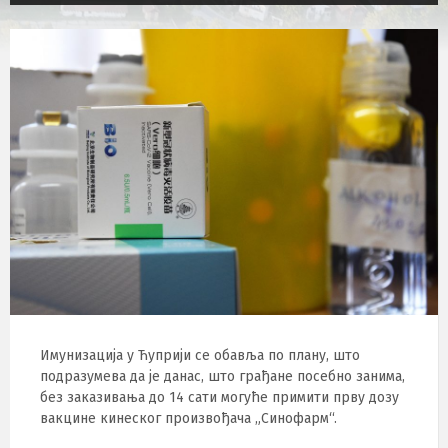
Имунизација у Ћуприји се обавља по плану, што
подразумева да је данас, што грађане посебно занима,
без заказивања до 14 сати могуће примити прву дозу
вакцине кинеског произвођача „Синофарм“.