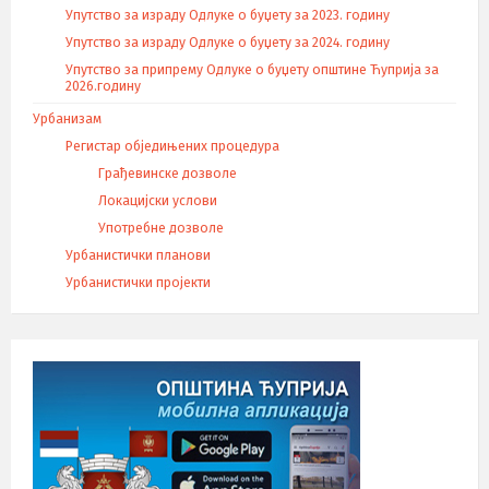
Упутство за израду Одлуке о буџету за 2023. годину
Упутство за израду Одлуке о буџету за 2024. годину
Упутство за припрему Одлуке о буџету општине Ћуприја за
2026.годину
Урбанизам
Регистар обједињених процедура
Грађевинске дозволе
Локацијски услови
Употребне дозволе
Урбанистички планови
Урбанистички пројекти