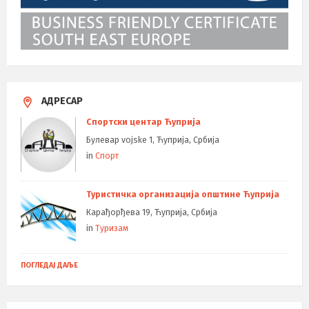
АДРЕСАР
Спортски центар Ћуприја
Булевар vojske 1, Ћуприја, Србија
in
Спорт
Туристичка организација општине Ћуприја
Карађорђева 19, Ћуприја, Србија
in
Туризам
ПОГЛЕДАЈ ДАЉЕ