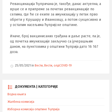
Ревакцинација Ћупричана је, такође, данас актуелна, а
врше се и припреме за почетак ревакцинације по
селима, где ће се екипе за имунизацију у петак прво
обрети у Крушару и Иванковцу, а потом сукцесивно и
у осталим насељима ћупријске општине.
Иначе, број вакцинисаних грађана и даље расте, па је,
од почетка имунизације закључно са јучерашњим
даном, на пунктовима у општини Ћуприја дато 16 167
доза.
25/05/2021
in
Вести
,
Вести
,
олдCOVID-19
ДОКУМЕНТА | КАТЕГОРИЈЕ
Водна књига
Жалбена комисија
Изборна комисија општине Ћуприја