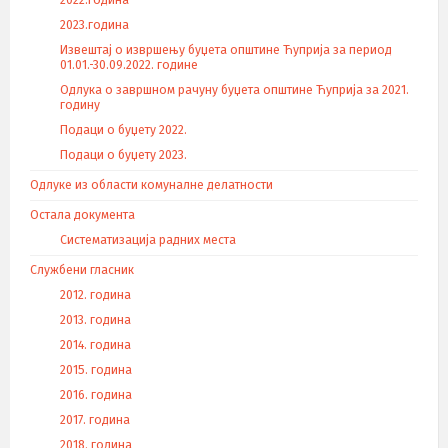
2022.година
2023.година
Извештај о извршењу буџета општине Ћуприја за период
01.01.-30.09.2022. године
Одлука о завршном рачуну буџета општине Ћуприја за 2021.
годину
Подаци о буџету 2022.
Подаци о буџету 2023.
Одлуке из области комуналне делатности
Остала документа
Систематизација радних места
Службени гласник
2012. година
2013. година
2014. година
2015. година
2016. година
2017. година
2018. година