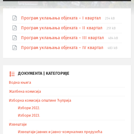
Програм уклањања објеката – I квартал
254 kB
Програм уклањања објеката – II квартал
251 kB
Програм уклањања објеката – III квартал
484 kB
Програм уклањања објеката – IV квартал
483 kB
ДОКУМЕНТА | КАТЕГОРИЈЕ
Водна књига
Жалбена комисија
Изборна комисија општине Ћуприја
Избори 2022.
Избори 2023.
Извештаји
Извештаји јавних и јавно-комуналних предузећа