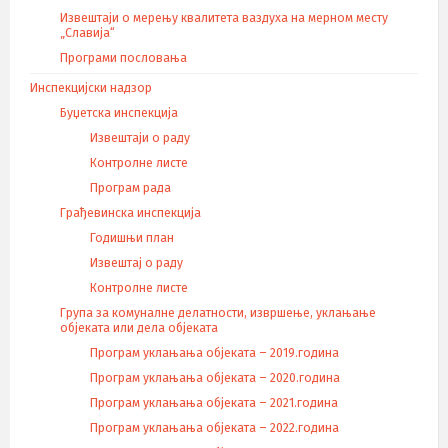
Извештаји о мерењу квалитета ваздуха на мерном месту
„Славија“
Програми пословања
Инспекцијски надзор
Буџетска инспекција
Извештаји о раду
Контролне листе
Програм рада
Грађевинска инспекција
Годишњи план
Извештај о раду
Контролне листе
Група за комуналне делатности, извршење, уклањање
објеката или дела објеката
Програм уклањања објеката – 2019.година
Програм уклањања објеката – 2020.година
Програм уклањања објеката – 2021.година
Програм уклањања објеката – 2022.година