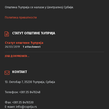
Општина Ћуприја се налази у Централној Србији.
Политика приватности
СТАТУТ ОПШТИНЕ ЋУПРИЈА
Статут општине Ћуприја
26/03/2019
1 attachment
ЈОШ ДОКУМЕНАТА ..
КОНТАКТ
13. Октобар 7, 35230 Ћуприја, Србија
Телефон: +381 35 8470248
Фаx: +381 35 8476530
Е-маил: info@cuprija.rs