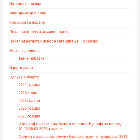
Интерна ревизија
Информатор о раду
Комисија за надзор
Локална пореска администрација
Локални регистар извора загађивања – обрасци
Месне заједнице
Јавне набавке
Нацрти аката
Одлука о буџету
2019.година
2020.година
2021.година
2022.година
2023.година
Извештај о извршењу буџета општине Ћуприја за период
01.01.-30.09.2022. године
Одлука о завршном рачуну буџета општине Ћуприја за 2021.