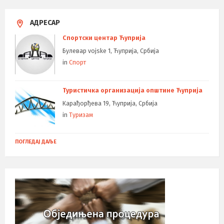
АДРЕСАР
Спортски центар Ћуприја
Булевар vojske 1, Ћуприја, Србија
in
Спорт
Туристичка организација општине Ћуприја
Карађорђева 19, Ћуприја, Србија
in
Туризам
ПОГЛЕДАЈ ДАЉЕ