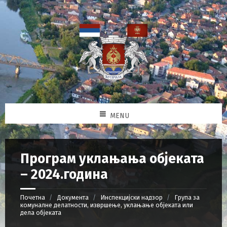
MENU
Програм уклањања објеката
– 2024.година
Почетна
Документа
Инспекцијски надзор
Група за
комуналне делатности, извршење, уклањање објеката или
дела објеката