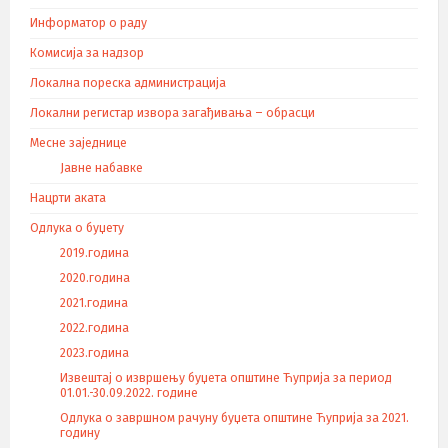
Информатор о раду
Комисија за надзор
Локална пореска администрација
Локални регистар извора загађивања – обрасци
Месне заједнице
Јавне набавке
Нацрти аката
Одлука о буџету
2019.година
2020.година
2021.година
2022.година
2023.година
Извештај о извршењу буџета општине Ћуприја за период
01.01.-30.09.2022. године
Одлука о завршном рачуну буџета општине Ћуприја за 2021.
годину