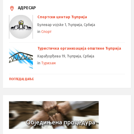
АДРЕСАР
Спортски центар Ћуприја
Булевар vojske 1, Ћуприја, Србија
in
Спорт
Туристичка организација општине Ћуприја
Карађорђева 19, Ћуприја, Србија
in
Туризам
ПОГЛЕДАЈ ДАЉЕ