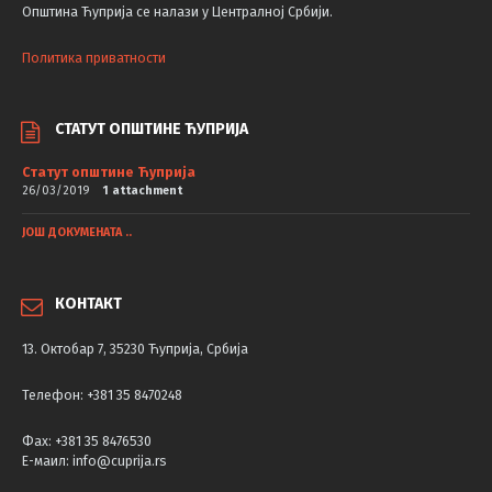
Општина Ћуприја се налази у Централној Србији.
Политика приватности
СТАТУТ ОПШТИНЕ ЋУПРИЈА
Статут општине Ћуприја
26/03/2019
1 attachment
ЈОШ ДОКУМЕНАТА ..
КОНТАКТ
13. Октобар 7, 35230 Ћуприја, Србија
Телефон: +381 35 8470248
Фаx: +381 35 8476530
Е-маил: info@cuprija.rs