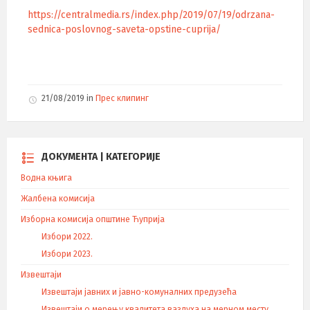
https://centralmedia.rs/index.php/2019/07/19/odrzana-
sednica-poslovnog-saveta-opstine-cuprija/
21/08/2019
in
Прес клипинг
ДОКУМЕНТА | КАТЕГОРИЈЕ
Водна књига
Жалбена комисија
Изборна комисија општине Ћуприја
Избори 2022.
Избори 2023.
Извештаји
Извештаји јавних и јавно-комуналних предузећа
Извештаји о мерењу квалитета ваздуха на мерном месту