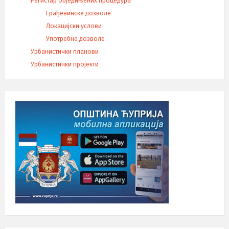
Регистар обједињених процедура
Грађевинске дозволе
Локацијски услови
Употребне дозволе
Урбанистички планови
Урбанистички пројекти