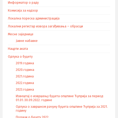
Информатор о раду
Комисија за надзор
Локална пореска администрација
Локални регистар извора загађивања – обрасци
Месне заједнице
Јавне набавке
Нацрти аката
Одлука о буџету
2019.година
2020.година
2021.година
2022.година
2023.година
Извештај о извршењу буџета општине Ћуприја за период
01.01.-30.09.2022. године
Одлука о завршном рачуну буџета општине Ћуприја за 2021.
годину
Подаци о буџету 2022.