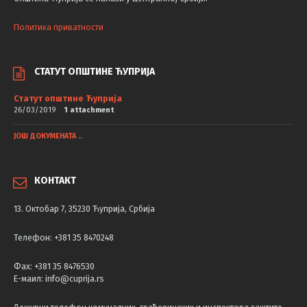
Политика приватности
СТАТУТ ОПШТИНЕ ЋУПРИЈА
Статут општине Ћуприја
26/03/2019
1 attachment
ЈОШ ДОКУМЕНАТА ..
КОНТАКТ
13. Октобар 7, 35230 Ћуприја, Србија
Телефон: +381 35 8470248
Фаx: +381 35 8476530
Е-маил: info@cuprija.rs