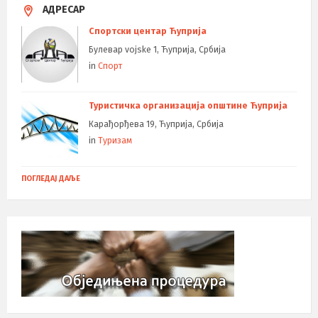
АДРЕСАР
Спортски центар Ћуприја
Булевар vojske 1, Ћуприја, Србија
in
Спорт
Туристичка организација општине Ћуприја
Карађорђева 19, Ћуприја, Србија
in
Туризам
ПОГЛЕДАЈ ДАЉЕ