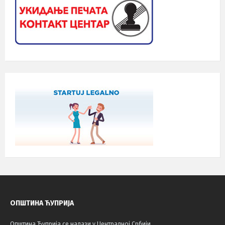
ОПШТИНА ЋУПРИЈА
Општина Ћуприја се налази у Централној Србији.