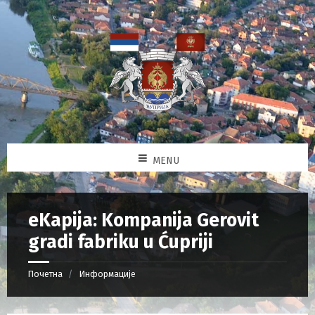
MENU
eKapija: Kompanija Gerovit
gradi fabriku u Ćupriji
Почетна
Информације