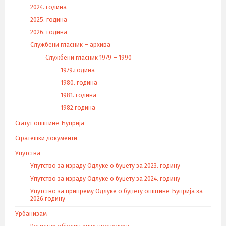
2024. година
2025. година
2026. година
Службени гласник – архива
Службени гласник 1979 – 1990
1979.година
1980. година
1981. година
1982.година
Статут општине Ћуприја
Стратешки документи
Упутства
Упутство за израду Одлуке о буџету за 2023. годину
Упутство за израду Одлуке о буџету за 2024. годину
Упутство за припрему Одлуке о буџету општине Ћуприја за
2026.годину
Урбанизам