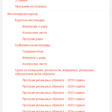
„Славија“
Програми пословања
Инспекцијски надзор
Буџетска инспекција
Извештаји о раду
Контролне листе
Програм рада
Грађевинска инспекција
Годишњи план
Извештај о раду
Контролне листе
Група за комуналне делатности, извршење, уклањање
објеката или дела објеката
Програм уклањања објеката – 2019.година
Програм уклањања објеката – 2020.година
Програм уклањања објеката – 2021.година
Програм уклањања објеката – 2022.година
Програм уклањања објеката – 2023.година
Програм уклањања објеката – 2024.година