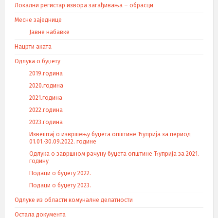
Локални регистар извора загађивања – обрасци
Месне заједнице
Јавне набавке
Нацрти аката
Одлука о буџету
2019.година
2020.година
2021.година
2022.година
2023.година
Извештај о извршењу буџета општине Ћуприја за период
01.01.-30.09.2022. године
Одлука о завршном рачуну буџета општине Ћуприја за 2021.
годину
Подаци о буџету 2022.
Подаци о буџету 2023.
Одлуке из области комуналне делатности
Остала документа