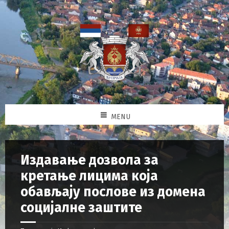
MENU
Издавање дозвола за
кретање лицима која
обављају послове из домена
социјалне заштите