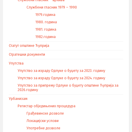
Службени гласник – архива
Службени гласник 1979 – 1990
1979.година
1980. година
1981. година
1982.година
Статут општине Ћуприја
Стратешки документи
Упутства
Упутство за израду Одлуке о буџету за 2023. годину
Упутство за израду Одлуке о буџету за 2024. годину
Упутство за припрему Одлуке о буџету општине Ћуприја за
2026.годину
Урбанизам
Регистар обједињених процедура
Грађевинске дозволе
Локацијски услови
Употребне дозволе