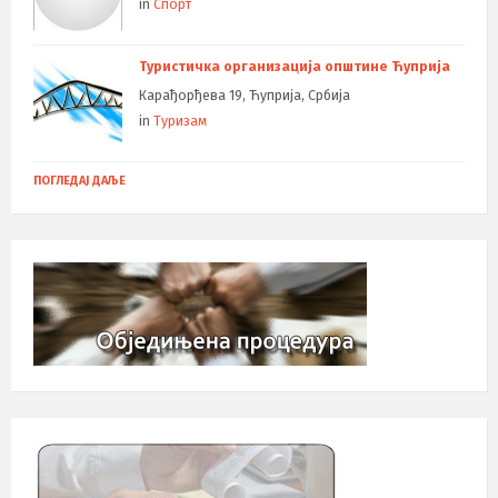
in
Спорт
Туристичка организација општине Ћуприја
Карађорђева 19, Ћуприја, Србија
in
Туризам
ПОГЛЕДАЈ ДАЉЕ