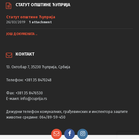
СТАТУТ ОПШТИНЕ ЋУПРИЈА
Статут општине Ћуприја
26/03/2019
1 attachment
ЈОШ ДОКУМЕНАТА ..
КОНТАКТ
13. Октобар 7, 35230 Ћуприја, Србија
Телефон: +381 35 8470248
Фаx: +381 35 8476530
Е-маил: info@cuprija.rs
Дежурни телефон комуналних, грађевинских и инспектора заштите
животне средине: 064/89-59-450