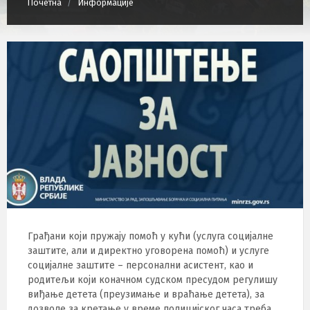
Почетна
Информације
Грађани који пружају помоћ у кући (услуга социјалне
заштите, али и директно уговорена помоћ) и услуге
социјалне заштите – персонални асистент, као и
родитељи који коначном судском пресудом регулишу
виђање детета (преузимање и враћање детета), за
дозволе за кретање у време полицијског часа треба