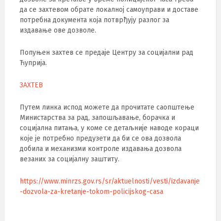
да се захтевом обрате локалној самоуправи и доставе
потребна документа која потврђују разлог за
издавање ове дозволе.
Попуњен захтев се предаје Центру за социјални рад
Ћуприја.
ЗАХТЕВ
Путем линка испод можете да прочитате саопштење
Министарства за рад, запошљавање, борачка и
социјална питања, у коме се детаљније наводе кораци
које је потребно предузети да би се ова дозвола
добила и механизми контроле издавања дозвола
везаних за социјалну заштиту.
https://www.minrzs.gov.rs/sr/aktuelnosti/vesti/izdavanje
-dozvola-za-kretanje-tokom-policijskog-casa