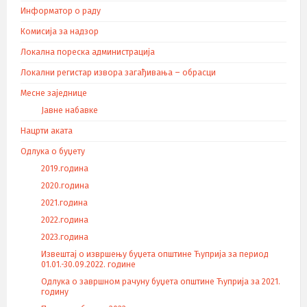
Информатор о раду
Комисија за надзор
Локална пореска администрација
Локални регистар извора загађивања – обрасци
Месне заједнице
Јавне набавке
Нацрти аката
Одлука о буџету
2019.година
2020.година
2021.година
2022.година
2023.година
Извештај о извршењу буџета општине Ћуприја за период
01.01.-30.09.2022. године
Одлука о завршном рачуну буџета општине Ћуприја за 2021.
годину