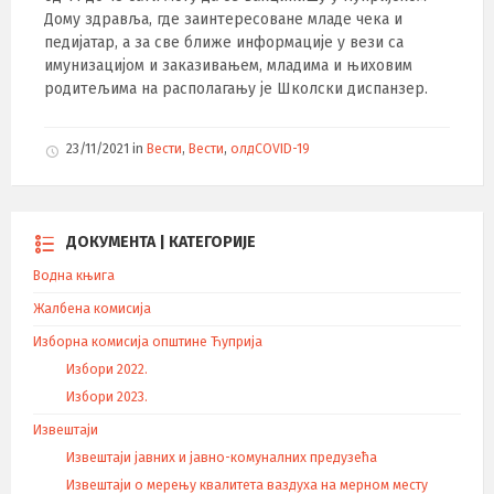
Дому здравља, где заинтересоване младе чека и
педијатар, а за све ближе информације у вези са
имунизацијом и заказивањем, младима и њиховим
родитељима на располагању је Школски диспанзер.
23/11/2021
in
Вести
,
Вести
,
олдCOVID-19
ДОКУМЕНТА | КАТЕГОРИЈЕ
Водна књига
Жалбена комисија
Изборна комисија општине Ћуприја
Избори 2022.
Избори 2023.
Извештаји
Извештаји јавних и јавно-комуналних предузећа
Извештаји о мерењу квалитета ваздуха на мерном месту