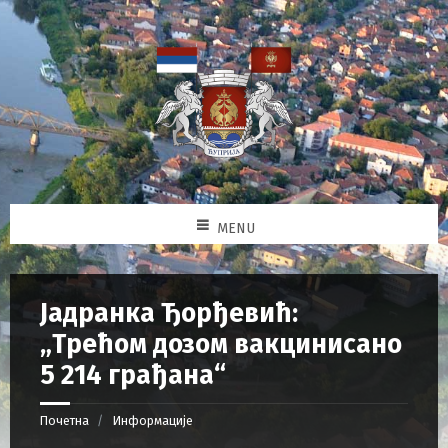
MENU
Јадранка Ђорђевић:
„Трећом дозом вакцинисано
5 214 грађана“
Почетна
Информације