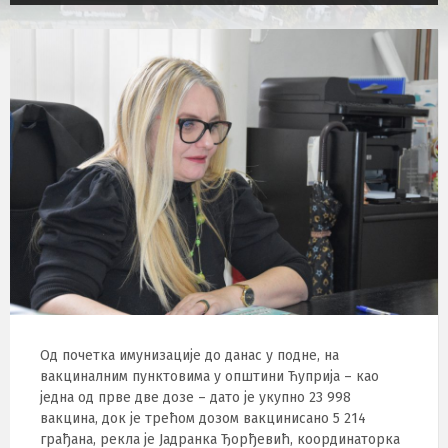
Од почетка имунизације до данас у подне, на
вакциналним пунктовима у општини Ћуприја – као
једна од прве две дозе – дато је укупно 23 998
вакцина, док је трећом дозом вакцинисано 5 214
грађана, рекла је Јадранка Ђорђевић, координаторка