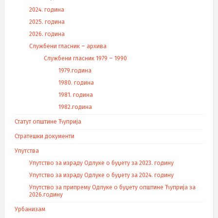
2024. година
2025. година
2026. година
Службени гласник – архива
Службени гласник 1979 – 1990
1979.година
1980. година
1981. година
1982.година
Статут општине Ћуприја
Стратешки документи
Упутства
Упутство за израду Одлуке о буџету за 2023. годину
Упутство за израду Одлуке о буџету за 2024. годину
Упутство за припрему Одлуке о буџету општине Ћуприја за
2026.годину
Урбанизам