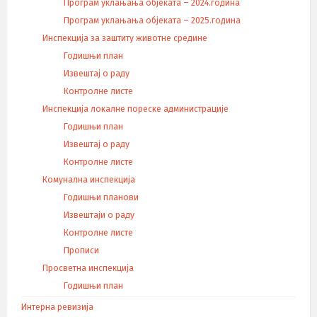
Програм уклањања објеката – 2024.година
Програм уклањања објеката – 2025.година
Инспекција за заштиту животне средине
Годишњи план
Извештај о раду
Контролне листе
Инспекција локалне пореске администрације
Годишњи план
Извештај о раду
Контролне листе
Комунална инспекција
Годишњи планови
Извештаји о раду
Контролне листе
Прописи
Просветна инспекција
Годишњи план
Интерна ревизија