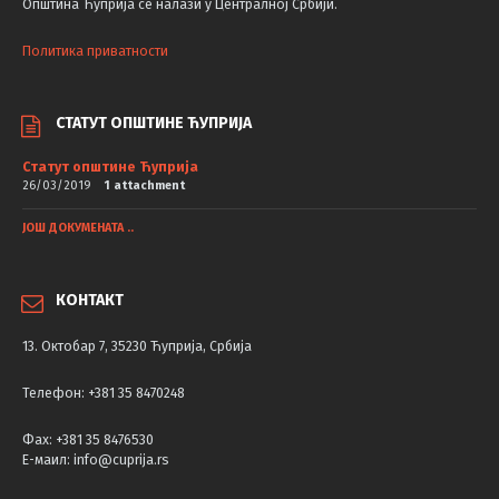
Општина Ћуприја се налази у Централној Србији.
Политика приватности
СТАТУТ ОПШТИНЕ ЋУПРИЈА
Статут општине Ћуприја
26/03/2019
1 attachment
ЈОШ ДОКУМЕНАТА ..
КОНТАКТ
13. Октобар 7, 35230 Ћуприја, Србија
Телефон: +381 35 8470248
Фаx: +381 35 8476530
Е-маил: info@cuprija.rs