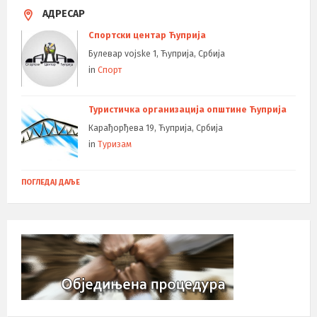
АДРЕСАР
Спортски центар Ћуприја
Булевар vojske 1, Ћуприја, Србија
in
Спорт
Туристичка организација општине Ћуприја
Карађорђева 19, Ћуприја, Србија
in
Туризам
ПОГЛЕДАЈ ДАЉЕ