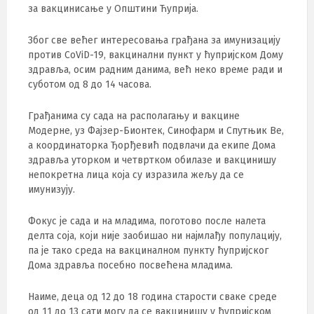
за вакцинисање у Општини Ћуприја.
Због све већег интересовања грађана за имунизацију
против CoViD-19, вакцинални пункт у ћупријском Дому
здравља, осим радним данима, већ неко време ради и
суботом од 8 до 14 часова.
Грађанима су сада на располагању и вакцине
Модерне, уз Фајзер-Бионтек, Синофарм и Спутњик Ве,
а координаторка Ђорђевић подвлачи да екипе Дома
здравља уторком и четвртком обилазе и вакцинишу
непокретнa лица која су изразила жељу да се
имунизују.
Фокус је сада и на младима, поготово после налета
делта соја, који није заобишао ни најмлађу популацију,
па је тако среда на вакциналном пункту ћупријског
Дома здравља посебно посвећена младима.
Наиме, деца од 12 до 18 година старости сваке среде
од 11 до 13 сати могу да се вакцинишу у ћупријском