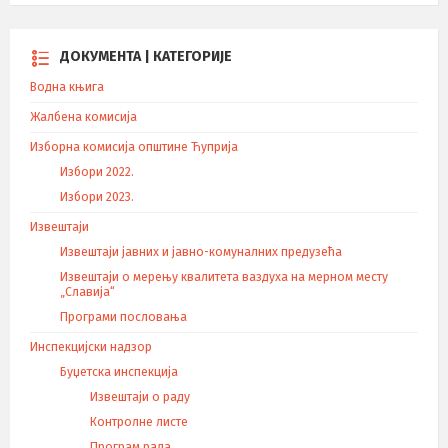
ДОКУМЕНТА | КАТЕГОРИЈЕ
Водна књига
Жалбена комисија
Изборна комисија општине Ћуприја
Избори 2022.
Избори 2023.
Извештаји
Извештаји јавних и јавно-комуналних предузећа
Извештаји о мерењу квалитета ваздуха на мерном месту
„Славија“
Програми пословања
Инспекцијски надзор
Буџетска инспекција
Извештаји о раду
Контролне листе
Програм рада