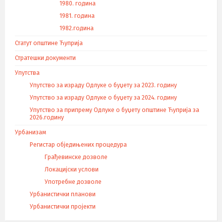
1980. година
1981. година
1982.година
Статут општине Ћуприја
Стратешки документи
Упутства
Упутство за израду Одлуке о буџету за 2023. годину
Упутство за израду Одлуке о буџету за 2024. годину
Упутство за припрему Одлуке о буџету општине Ћуприја за
2026.годину
Урбанизам
Регистар обједињених процедура
Грађевинске дозволе
Локацијски услови
Употребне дозволе
Урбанистички планови
Урбанистички пројекти