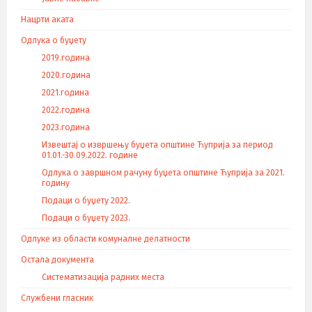
Нацрти аката
Одлука о буџету
2019.година
2020.година
2021.година
2022.година
2023.година
Извештај о извршењу буџета општине Ћуприја за период
01.01.-30.09.2022. године
Одлука о завршном рачуну буџета општине Ћуприја за 2021.
годину
Подаци о буџету 2022.
Подаци о буџету 2023.
Одлуке из области комуналне делатности
Остала документа
Систематизација радних места
Службени гласник