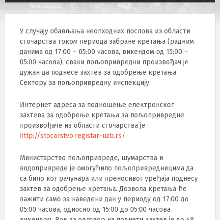
У случају обављања неопходних послова из области
сточарства током периода забране кретањa (радним
данима од 17:00 – 05:00 часова, викендом од 15:00 –
05:00 часова), сваки пољопривредни произвођач је
дужан да поднесе захтев за одобрење кретања
Сектору за пољопривредну инспекцију.
Интернет адреса за подношење електронског
захтева за одобрење кретања за пољопривредне
произвођаче из области сточарства је :
http://stocarstvo.registar-uzb.rs/
Министарство пољопривреде, шумарства и
водопривреде је омогућило пољопривредницима да
са било ког рачунара или преносивог уређаја поднесу
захтев за одобрење кретања. Дозвола кретања ће
важити само за наведени дан у периоду од 17:00 до
05:00 часова, односно од 15:00 до 05:00 часова
викендом. Рок за одговор на поднети захтев је до 48