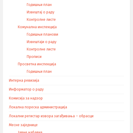
Годишњи план
Извештај о раду
Контролне листе
Комунална инспекција
Годишњи планови
Извештаји о раду
Контролне листе
Прописи
Просветна инспекција
Годишњи план
Интерна ревизија
Информатор о раду
Комисија за надзор
Локална пореска администрација
Локални регистар извора загађивања – обрасци
Месне заједнице
Јавне набавке