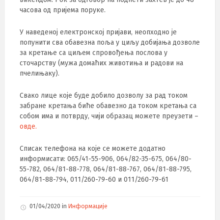
часова од пријема поруке.
У наведеној електронској пријави, неопходно је
попунити сва обавезна поља у циљу добијања дозволе
за кретање са циљем спровођења послова у
сточарству (мужа домаћих животиња и радови на
пчелињаку).
Свако лице које буде добило дозволу за рад током
забране кретањa биће обавезно да током кретања са
собом има и потврду, чији образац можете преузети –
овде.
Списак телефона на које се можете додатно
информисати: 065/41-55-906, 064/82-35-675, 064/80-
55-782, 064/81-88-778, 064/81-88-767, 064/81-88-795,
064/81-88-794, 011/260-79-60 и 011/260-79-61
01/04/2020
in
Информације