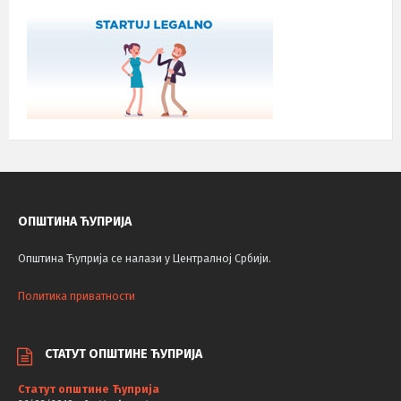
ОПШТИНА ЋУПРИЈА
Општина Ћуприја се налази у Централној Србији.
Политика приватности
СТАТУТ ОПШТИНЕ ЋУПРИЈА
Статут општине Ћуприја