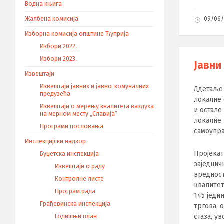
Водна књига
Жалбена комисија
09/06
Изборна комисија општине Ћуприја
Избори 2022.
Избори 2023.
Јавни
Извештаји
Извештаји јавних и јавно-комуналних
Ддетаље 
предузећа
локалне 
Извештаји о мерењу квалитета ваздуха
и остале
на мерном месту „Славија“
локалне 
Програми пословања
самоуправ
Инспекцијски надзор
Пројекат
Буџетска инспекција
заједнич
Извештаји о раду
вредност
Контролне листе
квалитет
Програм рада
145 једи
Грађевинска инспекција
тргова, 
стаза, у
Годишњи план