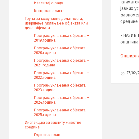
климатс
Извештај о раду
јавних у
Контролне листе
равномер
Група за комуналне делатности,
средине 
извршење, уклањање објеката или
дела објеката
• НАЗИВ 
Програм уклањања објеката –
2019.година
општина
Програм уклањања објеката –
2020.година
Опширниј
Програм уклањања објеката –
2021.година
Програм уклањања објеката –
27/02/
2022.година
Програм уклањања објеката –
2023.година
Програм уклањања објеката –
2024.година
Програм уклањања објеката –
2025.година
Инспекција за заштиту животне
средине
Годишњи план