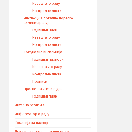
Извештај о раду
Контролне листе
Инспекција локалне пореске
администрације
Годишњи план
Извештај о раду
Контролне листе
Комунална инспекција
Годишњи планови
Извештаји о раду
Контролне листе
Прописи
Просветна инспекција
Годишњи план
Интерна ревизија
Информатор о раду
Комисија за надзор
Локална пореска администрација