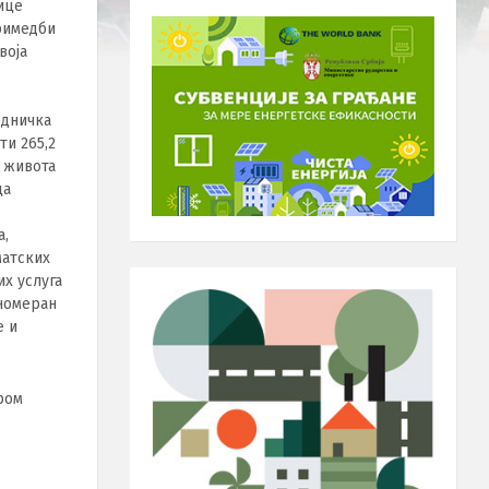
нице
примедби
воја
едничка
ти 265,2
 живота
ца
,
а,
матских
х услуга
вномеран
е и
ром