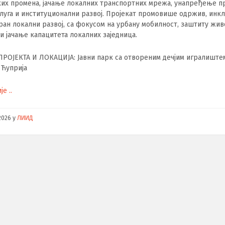
ких промена, јачање локалних транспортних мрежа, унапређење 
слуга и институционални развој. Пројекат промовише одржив, инк
ан локални развој, са фокусом на урбану мобилност, заштиту жи
и јачање капацитета локалних заједница.
ПРОЈЕКТА И ЛОКАЦИЈА: Јавни парк са отвореним дечјим игралиште
 Ћуприја
е ..
2026
у
ЛИИД