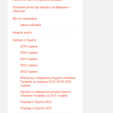
Локални регистар извора загађивања –
обрасци
Месне заједнице
Јавне набавке
Нацрти аката
Одлука о буџету
2019.година
2020.година
2021.година
2022.година
2023.година
Извештај о извршењу буџета општине
Ћуприја за период 01.01.-30.09.2022.
године
Одлука о завршном рачуну буџета
општине Ћуприја за 2021. годину
Подаци о буџету 2022.
Подаци о буџету 2023.