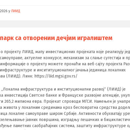
/2026
у
ЛИИД
 парк са отвореним дечјим игралиштем
о пројекту ЛИИД, мапу инвестиционих пројеката које реализују је
самоуправе, актуелне конкурсе, механизам за слање сугестија и 
 информације о пројекту можете пронаћи на веб сајту пројекта Раз
инфраструктуре и инсититуционалног јачања јединица локалних
а (ЛИИД). Линк: https://liid.mgsi.gov.rs/
 „Локална инфраструктура и институционални развој“ (ЛИИД) је
ка инвестиција Светске банке и Француске развојне агенције, уку
и 265,2 милиона евра. Пројекат спроводи МГСИ. Намењен је унап
а живота у локалним срединама кроз бесповратна средства доде
ница локалне самоуправе широм Србије. Активности обухватају у
озелењавање јавних површина, изградњу пешачких и бициклистич
вођење паметних саобраћајних система, заштиту инфраструктуре о