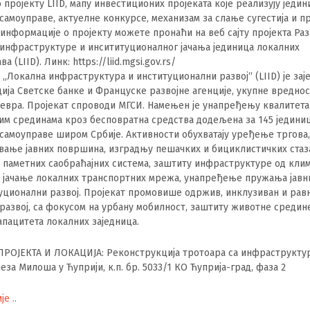
 пројекту LIID, мапу инвестиционих пројеката које реализују једи
самоуправе, актуелне конкурсе, механизам за слање сугестија и 
 информације о пројекту можете пронаћи на веб сајту пројекта Раз
инфраструктуре и инсититуционалног јачања јединица локалних
а (LIID). Линк: https://liid.mgsi.gov.rs/
 „Локална инфраструктура и институционални развој“ (LIID) је зај
ија Светске банке и Француске развојне агенције, укупне вреднос
евра. Пројекат спроводи МГСИ. Намењен је унапређењу квалитета
им срединама кроз бесповратна средства додељена за 145 једини
самоуправе широм Србије. Активности обухватају уређење тргова
ање јавних површина, изградњу пешачких и бициклистичких стаз
паметних саобраћајних система, заштиту инфраструктуре од кли
 јачање локалних транспортних мрежа, унапређење пружања јавни
уционални развој. Пројекат промовише одржив, инклузиван и ра
развој, са фокусом на урбану мобилност, заштиту животне средин
апацитета локалних заједница.
 ПРОЈЕКТА И ЛОКАЦИЈА: Реконструкција тротоара са инфраструкту
еза Милоша у Ћуприји, к.п. бр. 5033/1 КО Ћуприја-град, фаза 2
е ..