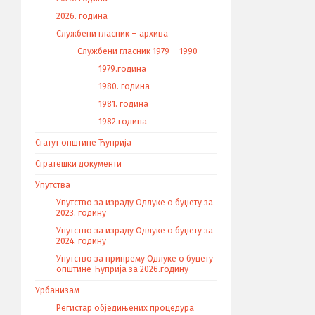
2026. година
Службени гласник – архива
Службени гласник 1979 – 1990
1979.година
1980. година
1981. година
1982.година
Статут општине Ћуприја
Стратешки документи
Упутства
Упутство за израду Одлуке о буџету за
2023. годину
Упутство за израду Одлуке о буџету за
2024. годину
Упутство за припрему Одлуке о буџету
општине Ћуприја за 2026.годину
Урбанизам
Регистар обједињених процедура