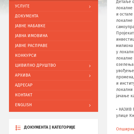
Детаље о
УСЛУГЕ
локалне 
и остале
ДОКУМЕНТА
локалне 
ЈАВНЕ НАБАВКЕ
самоуправ
Пројекат
ЈАВНА ИМОВИНА
инвестиц
ЈАВНЕ РАСПРАВЕ
милиона 
у локалн
КОНКУРСИ
локалне 
озелењав
ЦИВИЛНО ДРУШТВО
увођење 
АРХИВА
промена,
и инстит
АДРЕСАР
локални 
КОНТАКТ
јачање к
ENGLISH
• НАЗИВ
улице Кн
ДОКУМЕНТА | КАТЕГОРИЈЕ
Опширниј