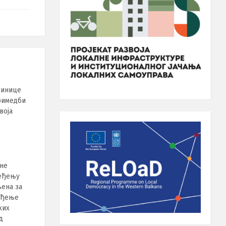
динице
примедби
воја
пне
ређењу
љена за
ређење
ких
д