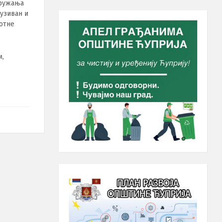
пружања
лузиван и
вотне
м,