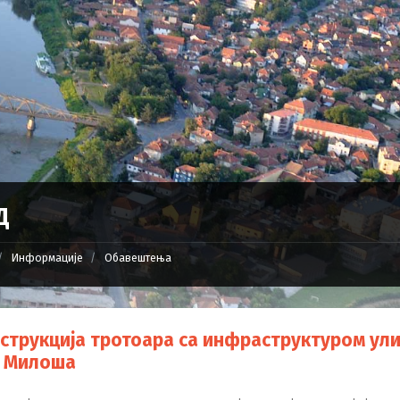
Д
Информације
Обавештења
струкција тротоара са инфраструктуром ул
а Милоша