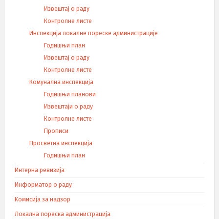
Извештај о раду
Контролне листе
Инспекција локалне пореске администрације
Годишњи план
Извештај о раду
Контролне листе
Комунална инспекција
Годишњи планови
Извештаји о раду
Контролне листе
Прописи
Просветна инспекција
Годишњи план
Интерна ревизија
Информатор о раду
Комисија за надзор
Локална пореска администрација