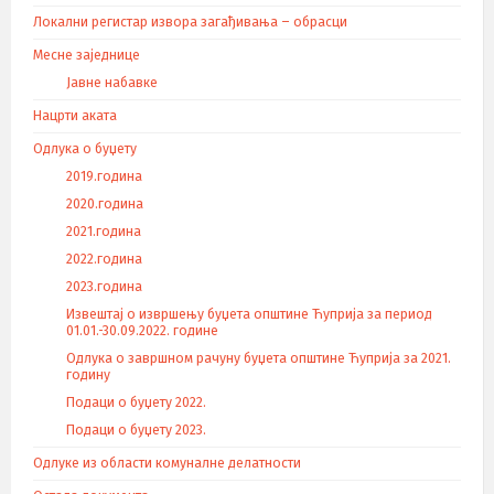
Локални регистар извора загађивања – обрасци
Месне заједнице
Јавне набавке
Нацрти аката
Одлука о буџету
2019.година
2020.година
2021.година
2022.година
2023.година
Извештај о извршењу буџета општине Ћуприја за период
01.01.-30.09.2022. године
Одлука о завршном рачуну буџета општине Ћуприја за 2021.
годину
Подаци о буџету 2022.
Подаци о буџету 2023.
Одлуке из области комуналне делатности