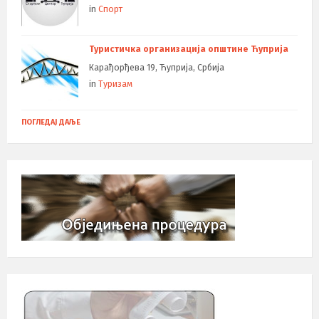
in
Спорт
Туристичка организација општине Ћуприја
Карађорђева 19, Ћуприја, Србија
in
Туризам
ПОГЛЕДАЈ ДАЉЕ