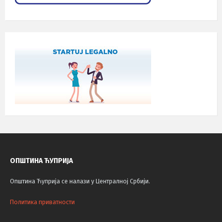
ОПШТИНА ЋУПРИЈА
Општина Ћуприја се налази у Централној Србији.
Политика приватности