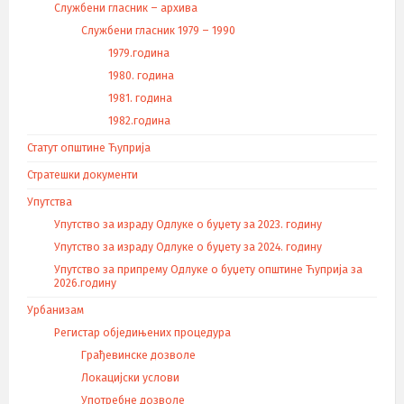
Службени гласник – архива
Службени гласник 1979 – 1990
1979.година
1980. година
1981. година
1982.година
Статут општине Ћуприја
Стратешки документи
Упутства
Упутство за израду Одлуке о буџету за 2023. годину
Упутство за израду Одлуке о буџету за 2024. годину
Упутство за припрему Одлуке о буџету општине Ћуприја за
2026.годину
Урбанизам
Регистар обједињених процедура
Грађевинске дозволе
Локацијски услови
Употребне дозволе