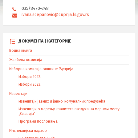
035/8470-248
ivana.scepanovic@cuprija.ls.gov.rs
ДОКУМЕНТА | КАТЕГОРИЈЕ
Водна књига
Жалбена комисија
Изборна комисија општине Ћуприја
Избори 2022.
Избори 2023.
Извештаји
Извештаји јавних и јавно-комуналних предузећа
Извештаји о мерењу квалитета ваздуха на мерном месту
„Славија“
Програми пословања
Инспекцијски надзор