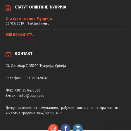
СТАТУТ ОПШТИНЕ ЋУПРИЈА
Статут општине Ћуприја
26/03/2019
1 attachment
ЈОШ ДОКУМЕНАТА ..
КОНТАКТ
13. Октобар 7, 35230 Ћуприја, Србија
Телефон: +381 35 8470248
Фаx: +381 35 8476530
Е-маил: info@cuprija.rs
Дежурни телефон комуналних, грађевинских и инспектора заштите
животне средине: 064/89-59-450