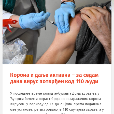
Корона и даље активна – за седам
дана вирус потврђен код 110 људи
У последње време ковид амбуланта Дома здравља у
Ћуприји бележи пораст броја новозаражених корона
вирусом. У периоду од 17. до 23. јула, према подацима
ове установе, регистровано је 110 случајева заразе, а у