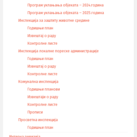
Програм уклањања објеката – 2024.година
Програм уклањања објеката – 2025.година
Инспекција за заштиту животне средине
Годишњи план
Извештај о раду
Контролне листе
Инспекција локалне пореске администрације
Годишњи план
Извештај о раду
Контролне листе
Комунална инспекција
Годишњи планови
Извештаји о раду
Контролне листе
Прописи
Просветна инспекција
Годишњи план
Интерна ревизија