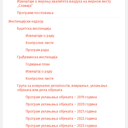
Извештаји о мерењу квалитета ваздуха на мерном месту
„Славија“
Програми пословања
Инспекцијски надзор
Буџетска инспекција
Извештаји о раду
Контролне листе
Програм рада
Грађевинска инспекција
Годишњи план
Извештај о раду
Контролне листе
Група за комуналне делатности, извршење, уклањање
објеката или дела објеката
Програм уклањања објеката – 2019.година
Програм уклањања објеката – 2020.година
Програм уклањања објеката – 2021.година
Програм уклањања објеката – 2022.година
Програм уклањања објеката – 2023.година