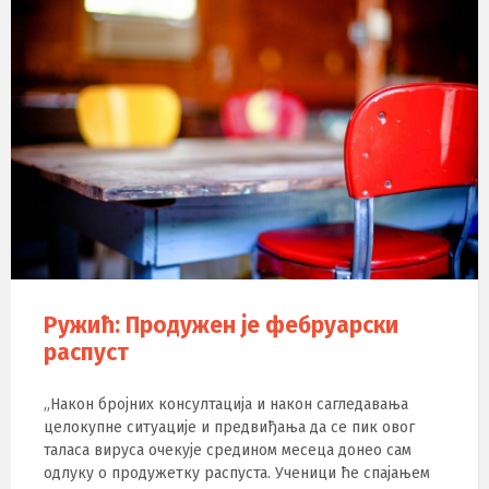
Ружић: Продужен је фебруарски
распуст
„Након бројних консултација и након сагледавања
целокупне ситуације и предвиђања да се пик овог
таласа вируса очекује средином месеца донео сам
одлуку о продужетку распуста. Ученици ће спајањем