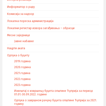
Информатор о раду
Комисија за надзор
Локална пореска администрација
Локални регистар извора загађивања – обрасци
Месне заједнице
Јавне набавке
Нацрти аката
Одлука о буџету
2019.година
2020.година
2021.година
2022.година
2023.година
Извештај о извршењу буџета општине Ћуприја за период
01.01.-30.09.2022. године
Одлука о завршном рачуну буџета општине Ћуприја за 2021.
годину