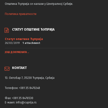
Општина Ћуприја се налази у Централној Србији.
Политика приватности
СТАТУТ ОПШТИНЕ ЋУПРИЈА
Статут општине Ћуприја
26/03/2019
1 attachment
ЈОШ ДОКУМЕНАТА ..
КОНТАКТ
13. Октобар 7, 35230 Ћуприја, Србија
Телефон: +381 35 8470248
Фаx: +381 35 8476530
Е-маил: info@cuprija.rs