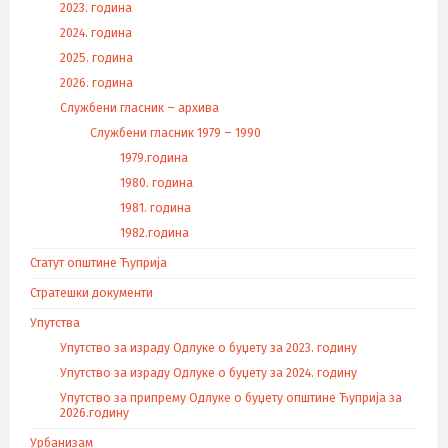
2023. година
2024. година
2025. година
2026. година
Службени гласник – архива
Службени гласник 1979 – 1990
1979.година
1980. година
1981. година
1982.година
Статут општине Ћуприја
Стратешки документи
Упутства
Упутство за израду Одлуке о буџету за 2023. годину
Упутство за израду Одлуке о буџету за 2024. годину
Упутство за припрему Одлуке о буџету општине Ћуприја за
2026.годину
Урбанизам