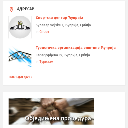
АДРЕСАР
Спортски центар Ћуприја
Булевар vojske 1, Ћуприја, Србија
in
Спорт
Туристичка организација општине Ћуприја
Карађорђева 19, Ћуприја, Србија
in
Туризам
ПОГЛЕДАЈ ДАЉЕ