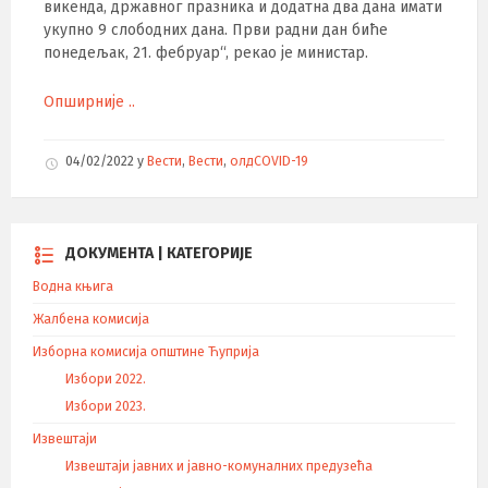
викенда, државног празника и додатна два дана имати
укупно 9 слободних дана. Први радни дан биће
понедељак, 21. фебруар“, рекао је министар.
Опширније ..
04/02/2022
у
Вести
,
Вести
,
олдCOVID-19
ДОКУМЕНТА | КАТЕГОРИЈЕ
Водна књига
Жалбена комисија
Изборна комисија општине Ћуприја
Избори 2022.
Избори 2023.
Извештаји
Извештаји јавних и јавно-комуналних предузећа