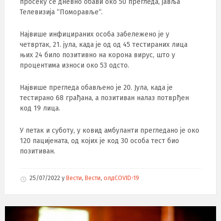
просеку се дневно обави око 50 прегледа, јавља
Телевизија “Поморавље“.
Највише инфицираних особа забележено је у
четвртак, 21. јула, када је од од 45 тестираних лица
њих 24 било позитивно на корона вирус, што у
процентима износи око 53 одсто.
Највише прегледа обављено је 20. Јула, када је
тестирано 68 грађана, а позитиван налаз потврђен
код 19 лица.
У петак и суботу, у ковид амбуланти прегледано је око
120 пацијената, од којих је код 30 особа тест био
позитиван.
25/07/2022
у
Вести
,
Вести
,
олдCOVID-19