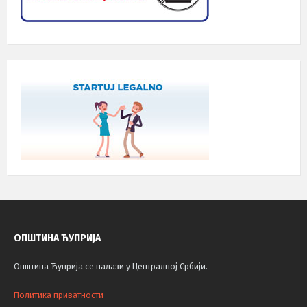
ОПШТИНА ЋУПРИЈА
Општина Ћуприја се налази у Централној Србији.
Политика приватности