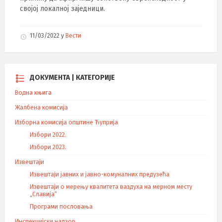
својој локалној заједници.
11/03/2022
у
Вести
ДОКУМЕНТА | КАТЕГОРИЈЕ
Водна књига
Жалбена комисија
Изборна комисија општине Ћуприја
Избори 2022.
Избори 2023.
Извештаји
Извештаји јавних и јавно-комуналних предузећа
Извештаји о мерењу квалитета ваздуха на мерном месту
„Славија“
Програми пословања
Инспекцијски надзор