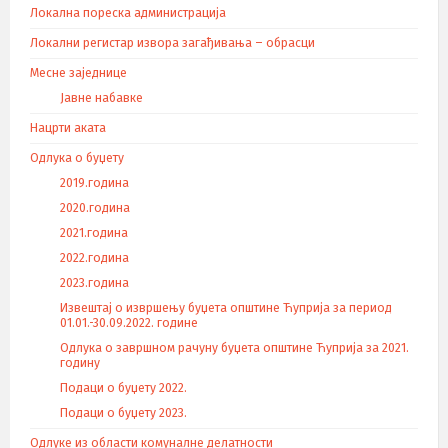
Локална пореска администрација
Локални регистар извора загађивања – обрасци
Месне заједнице
Јавне набавке
Нацрти аката
Одлука о буџету
2019.година
2020.година
2021.година
2022.година
2023.година
Извештај о извршењу буџета општине Ћуприја за период
01.01.-30.09.2022. године
Одлука о завршном рачуну буџета општине Ћуприја за 2021.
годину
Подаци о буџету 2022.
Подаци о буџету 2023.
Одлуке из области комуналне делатности