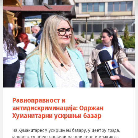
Равноправност и
антидискриминација: Одржан
Хуманитарни ускршњи базар
На Хуманитарном ускршњем базару, у центру града,
јавности су представљени радови деце и младих са