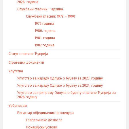
2026. година
Службени гласник – архива
Службени гласник 1979 – 1990
1979.година
1980. година
1981. година
1982.година
Статут општине Ћуприја
Стратешки документи
Упутства
Упутство за израду Одлуке о буџету за 2023. годину
Упутство за израду Одлуке о буџету за 2024. годину
Упутство за припрему Одлуке о буџету општине Ћуприја за
2026.годину
Урбанизам
Регистар обједињених процедура
Грађевинске дозволе
Локацијски услови