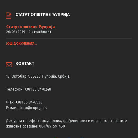
СТАТУТ ОПШТИНЕ ЋУПРИЈА
Статут општине Ћуприја
26/03/2019
1 attachment
ЈОШ ДОКУМЕНАТА ..
КОНТАКТ
13. Октобар 7, 35230 Ћуприја, Србија
Телефон: +381 35 8470248
Фаx: +381 35 8476530
Е-маил: info@cuprija.rs
Дежурни телефон комуналних, грађевинских и инспектора заштите
животне средине: 064/89-59-450