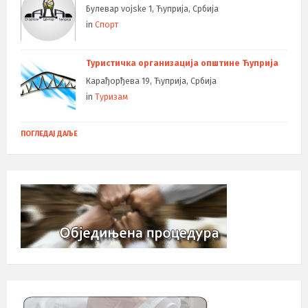
Булевар vojske 1, Ћуприја, Србија
in
Спорт
Туристичка организација општине Ћуприја
Карађорђева 19, Ћуприја, Србија
in
Туризам
ПОГЛЕДАЈ ДАЉЕ