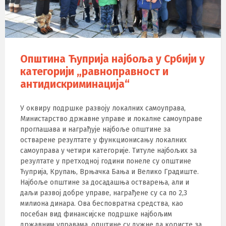
Општина Ћуприја најбоља у Србији у
категорији „равноправност и
антидискриминација“
У оквиру подршке развоју локалних самоуправа,
Министарство државне управе и локалне самоуправе
проглашава и награђује најбоље општине за
остварене резултате у функционисању локалних
самоуправа у четири категорије. Tитуле најбољих за
резултате у претходној години понеле су општине
Ћуприја, Крупањ, Врњачка Бања и Велико Градиште.
Најбоље општине за досадашња остварења, али и
даљи развој добре управе, награђене су са по 2,3
милиона динара. Ова бесповратна средства, као
посебан вид финансијске подршке најбољим
државним управама, општине су дужне да користе за