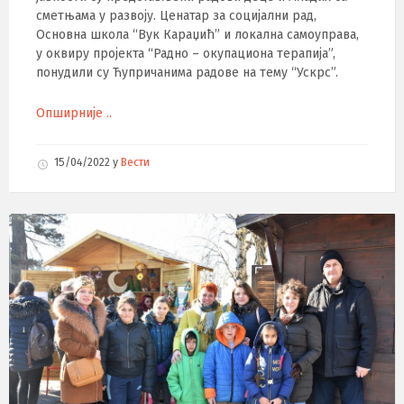
сметњама у развоју. Ценатар за социјални рад,
Основна школа “Вук Караџић” и локална самоуправа,
у оквиру пројекта “Радно – окупациона терапија”,
понудили су Ћупричанима радове на тему “Ускрс”.
Опширније ..
15/04/2022
у
Вести