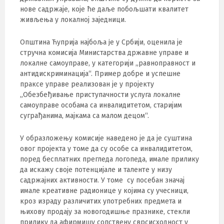
нове садржаје, које ће даље побољшати квалитет
живљења у локалној заједници.
Општина Ћуприја најбоља je у Србији, оценила је
стручна комисија Министарства државне управе и
локалне самоуправе, у категорији „равноправност и
антидискриминација“. Пример добре и успешне
праксе управе реализован је у пројекту
„Обезбеђивање приступачности услуга локалне
самоуправе особама са инвалидитетом, старијим
суграђанима, мајкама са малом децом“.
У образложењу комисије наведено је да је суштина
овог пројекта у томе да су особе са инвалидитетом,
поред бесплатних прегледа логопеда, имале прилику
да искажу своје потенцијале и таленте у низу
садржајних активности. У томе су посебан значај
имале креативне радионице у којима су учесници,
кроз израду различитих употребних предмета и
њихову продају за новогодишње празнике, стекли
прилику да афирмишу сопствену сврсисходност у