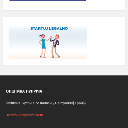
ОПШТИНА ЋУПРИЈА
Општина Ћуприја се налази у Централној Србији.
Политика приватности