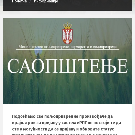
Почетна
Информације
Подсећамо све пољопривредне произвођаче да
крајњи рок за пријаву у систем еРПГ не постоји те да
сте у могућности да се пријаву и обновите статус