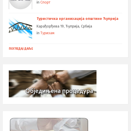
in
Спорт
Туристичка организација општине Ћуприја
Карађорђева 19, Ћуприја, Србија
in
Туризам
ПОГЛЕДАЈ ДАЉЕ