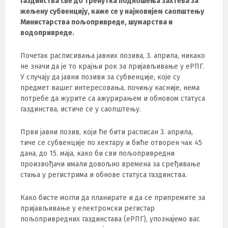
газдинства све до тренутка подношења захтева за
жељену субвенцију, каже се у најновијем саопштењу
Министарства пољопривреде, шумарства и
водопривреде.
Почетак расписивања јавних позива, 3. априла, никако
не значи да је то крајњи рок за пријављивање у еРПГ.
У случају да јавни позиви за субвенције, које су
предмет вашег интересовања, почињу касније, нема
потребе да журите са ажурирањем и обновом статуса
газдинства, истиче се у саопштењу.
Први јавни позив, који ће бити расписан 3. априла,
тиче се субвенције по хектару и биће отворен чак 45
дана, до 15. маја, како би сви пољопривредни
произвођачи имали довољно времена за сређивање
стања у регистрима и обнове статуса газдинства.
Како бисте могли да планирате и да се припремите за
пријављивање у електронски регистар
пољопривредних газдинстава (еРПГ), упознајемо вас