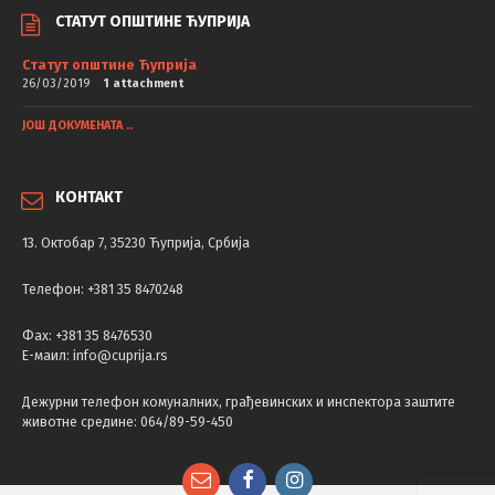
СТАТУТ ОПШТИНЕ ЋУПРИЈА
Статут општине Ћуприја
26/03/2019
1 attachment
ЈОШ ДОКУМЕНАТА ..
КОНТАКТ
13. Октобар 7, 35230 Ћуприја, Србија
Телефон: +381 35 8470248
Фаx: +381 35 8476530
Е-маил: info@cuprija.rs
Дежурни телефон комуналних, грађевинских и инспектора заштите
животне средине: 064/89-59-450