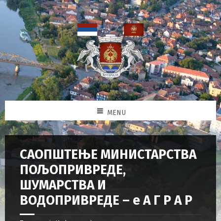
MENU
САОПШТЕЊЕ МИНИСТАРСТВА
ПОЉОПРИВРЕДЕ,
ШУМАРСТВА И
ВОДОПРИВРЕДЕ – е А Г Р А Р