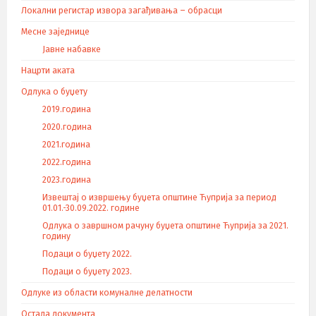
Локални регистар извора загађивања – обрасци
Месне заједнице
Јавне набавке
Нацрти аката
Одлука о буџету
2019.година
2020.година
2021.година
2022.година
2023.година
Извештај о извршењу буџета општине Ћуприја за период
01.01.-30.09.2022. године
Одлука о завршном рачуну буџета општине Ћуприја за 2021.
годину
Подаци о буџету 2022.
Подаци о буџету 2023.
Одлуке из области комуналне делатности
Остала документа