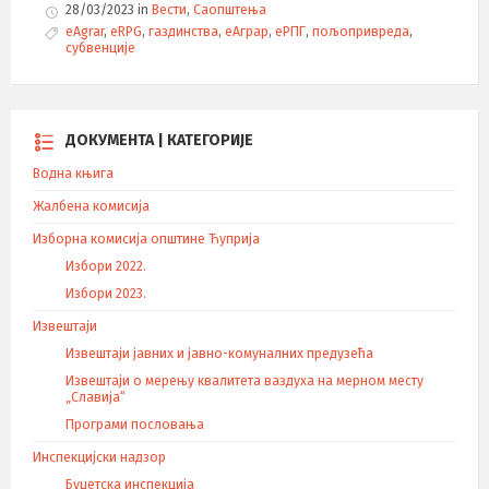
28/03/2023
in
Вести
,
Саопштења
T
eAgrar
,
eRPG
,
газдинства
,
еАграр
,
еРПГ
,
пољопривреда
,
a
субвенције
g
s
:
ДОКУМЕНТА | КАТЕГОРИЈЕ
Водна књига
Жалбена комисија
Изборна комисија општине Ћуприја
Избори 2022.
Избори 2023.
Извештаји
Извештаји јавних и јавно-комуналних предузећа
Извештаји о мерењу квалитета ваздуха на мерном месту
„Славија“
Програми пословања
Инспекцијски надзор
Буџетска инспекција