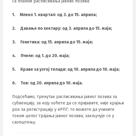
са планом расписивања јавних позива:
1. Млеко 1. квартал: од 3. до 15. априла;
2. Давање по хектару: од 3. априла до 15. маја;
3. Генетика: од 15. априла до 15. маја;
4. Пчеле: од 1. до 20. маја;
5. Краве за узгој телади: од 10. априла до 10. маја;
6. Тов: од 20. априла до 10. маја.
Подсећамо, тренутак расписивања јавног позива за
субвенцију, за коју хоћете да се пријавите, није крајњи
рок за регистрацију у еРПГ; то можете да учините
током целог трајања јавног позива, закључује се у
саопштењу.