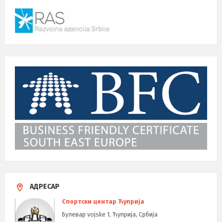
АДРЕСАР
Спортски центар Ћуприја
Булевар vojske 1, Ћуприја, Србија