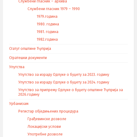
Службени гласник – архива
Службени гласник 1979 – 1990
1979.година
1980. година
1981. година
1982.година
Статут општине Ћуприја
Стратешки документи
Упутства
Упутство за израду Одлуке о буџету за 2023. годину
Упутство за израду Одлуке о буџету за 2024. годину
Упутство за припрему Одлуке о буџету општине Ћуприја за
2026.годину
Урбанизам
Регистар обједињених процедура
Грађевинске дозволе
Локацијски услови
Употребне дозволе