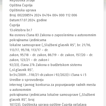
Republika Srbija
Opština Ćuprija
Opštinska uprava
Broj: 002208514 2024 04764 004 000 112 006
Datum:17.07.2024. godine
Ćuprija
13.oktobra br.7
Na osnovu člana 83 Zakona o zaposlenima u autonomnim
pokrajinama i jedinicama
lokalne samouprave („Službeni glasnik RS”, br. 21/16,
113/17, 95/18, 113/17 – dr.
zakon, 95/18 – dr. zakon, 86/19 – dr. zakon, 157/20 – dr.
zakon, 123/21 – dr. zakon i
92/23), člana 27k Zakona o budžetskom sistemu
(„sl.glasnik RS“,
br.54/2009….118/21-dr.zakon i 92/2023) i člana 4 i 5
Uredbe o sprovođenju
internog i javnog konkursa za popunjavanje radnih mesta
u autonomnim
pokrajinama i jedinicama lokalne samouprave („Službeni
glasnik RS”, broj
107/23), Opštinska uprava opštine Ćuprija oglašava