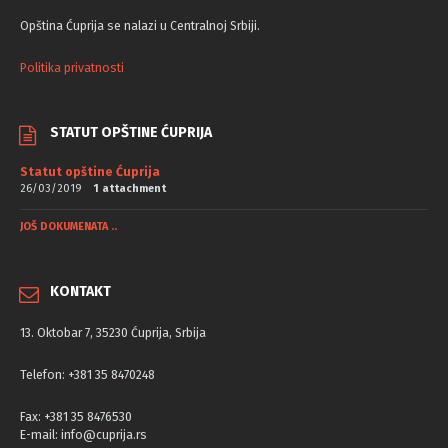
Opština Ćuprija se nalazi u Centralnoj Srbiji.
Politika privatnosti
STATUT OPŠTINE ĆUPRIJA
Statut opštine Ćuprija
26/03/2019
1 attachment
JOŠ DOKUMENATA ..
KONTAKT
13. Oktobar 7, 35230 Ćuprija, Srbija
Telefon: +381 35 8470248
Fax: +381 35 8476530
E-mail: info@cuprija.rs