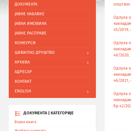
ДОКУМЕНТА
општинс
ЈАВНЕ НАБАВКЕ
Одлука о
ЈАВНА ИМОВИНА
накнадам
45/2019, 
ЈАВНЕ РАСПРАВЕ
КОНКУРСИ
Одлука о
накнадам
ЦИВИЛНО ДРУШТВО
46/2020, 
АРХИВА
Одлука о
АДРЕСАР
накнадам
46/2021, 
КОНТАКТ
ENGLISH
Одлука о
накнадам
бр.42/202
ДОКУМЕНТА | КАТЕГОРИЈЕ
Водна књига
Жалбена комисија