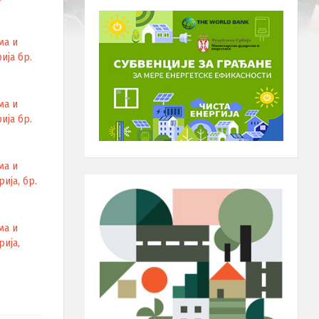
ма и
ија бр.
ма и
ија бр.
ма и
ија, бр.
ма и
рија,