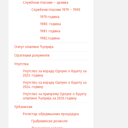
Службени гласник – архива
Службени гласник 1979 – 1990
1979.година
1980. година
1981. година
1982.година
Статут општине Ћуприја
Стратешки документи
Упутства
Упутство за израду Одлуке о буџету за
2023. годину
Упутство за израду Одлуке о буџету за
2024. годину
Упутство за припрему Одлуке о буџету
општине Ћуприја за 2026.годину
Урбанизам
Регистар обједињених процедура
Грађевинске дозволе