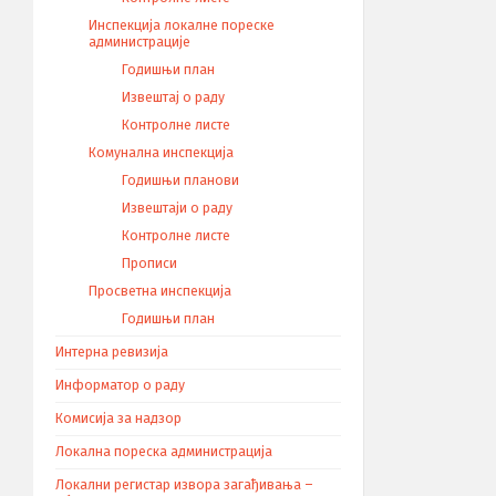
Инспекција локалне пореске
администрације
Годишњи план
Извештај о раду
Контролне листе
Комунална инспекција
Годишњи планови
Извештаји о раду
Контролне листе
Прописи
Просветна инспекција
Годишњи план
Интерна ревизија
Информатор о раду
Комисија за надзор
Локална пореска администрација
Локални регистар извора загађивања –