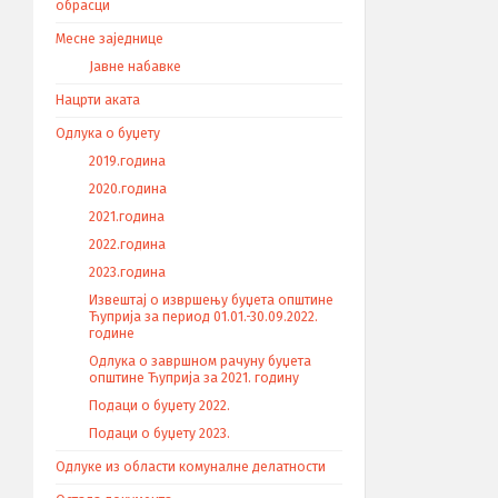
обрасци
Месне заједнице
Јавне набавке
Нацрти аката
Одлука о буџету
2019.година
2020.година
2021.година
2022.година
2023.година
Извештај о извршењу буџета општине
Ћуприја за период 01.01.-30.09.2022.
године
Одлука о завршном рачуну буџета
општине Ћуприја за 2021. годину
Подаци о буџету 2022.
Подаци о буџету 2023.
Одлуке из области комуналне делатности