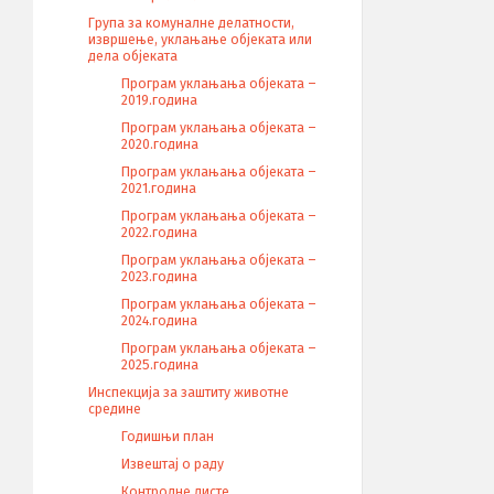
Група за комуналне делатности,
извршење, уклањање објеката или
дела објеката
Програм уклањања објеката –
2019.година
Програм уклањања објеката –
2020.година
Програм уклањања објеката –
2021.година
Програм уклањања објеката –
2022.година
Програм уклањања објеката –
2023.година
Програм уклањања објеката –
2024.година
Програм уклањања објеката –
2025.година
Инспекција за заштиту животне
средине
Годишњи план
Извештај о раду
Контролне листе