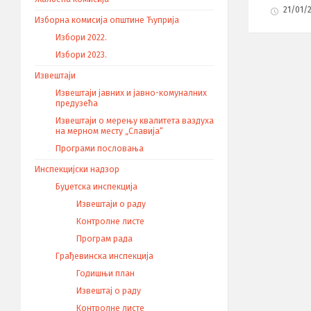
21/01/
Изборна комисија општине Ћуприја
Избори 2022.
Избори 2023.
Извештаји
Извештаји јавних и јавно-комуналних
предузећа
Извештаји о мерењу квалитета ваздуха
на мерном месту „Славија“
Програми пословања
Инспекцијски надзор
Буџетска инспекција
Извештаји о раду
Контролне листе
Програм рада
Грађевинска инспекција
Годишњи план
Извештај о раду
Контролне листе