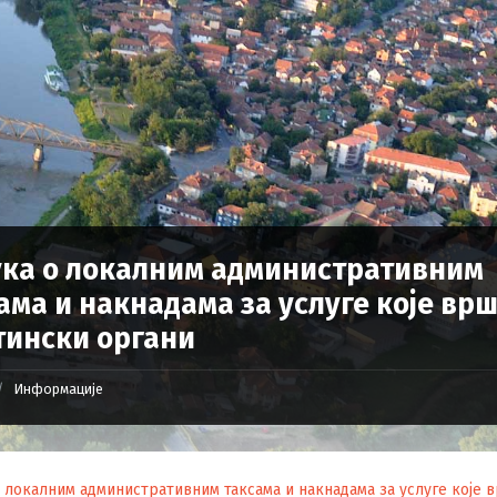
ка о локалним административним
ама и накнадама за услуге које вр
ински органи
Информације
 локалним административним таксама и накнадама за услуге које 