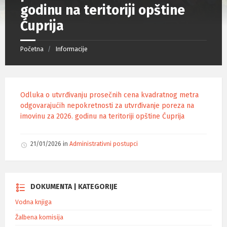
godinu na teritoriji opštine
Ćuprija
Početna
Informacije
Odluka o utvrđivanju prosečnih cena kvadratnog metra
odgovarajućih nepokretnosti za utvrđivanje poreza na
imovinu za 2026. godinu na teritoriji opštine Ćuprija
21/01/2026
in
Administrativni postupci
DOKUMENTA | KATEGORIJE
Vodna knjiga
Žalbena komisija