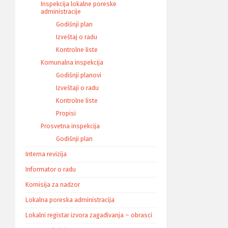
Inspekcija lokalne poreske
administracije
Godišnji plan
Izveštaj o radu
Kontrolne liste
Komunalna inspekcija
Godišnji planovi
Izveštaji o radu
Kontrolne liste
Propisi
Prosvetna inspekcija
Godišnji plan
Interna revizija
Informator o radu
Komisija za nadzor
Lokalna poreska administracija
Lokalni registar izvora zagađivanja – obrasci