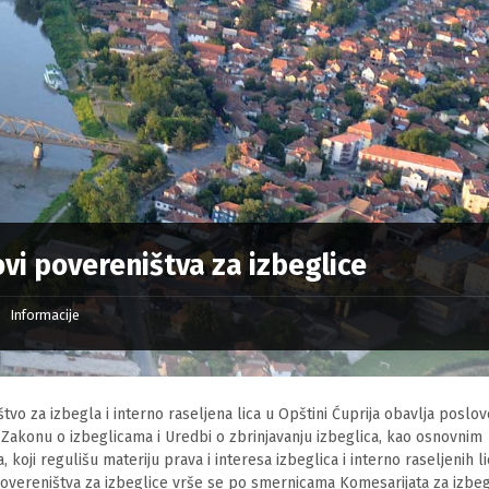
ovi povereništva za izbeglice
Informacije
tvo za izbegla i interno raseljena lica u Opštini Ćuprija obavlja poslo
Zakonu o izbeglicama i Uredbi o zbrinjavanju izbeglica, kao osnovnim
, koji regulišu materiju prava i interesa izbeglica i interno raseljenih li
overeništva za izbeglice vrše se po smernicama Komesarijata za izbeg