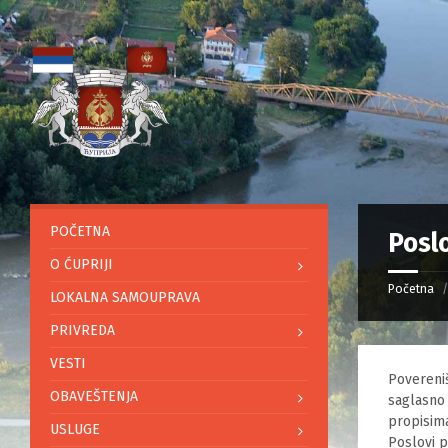
POČETNA
Posl
O ĆUPRIJI
Početna
LOKALNA SAMOUPRAVA
PRIVREDA
VESTI
Povereniš
OBAVEŠTENJA
saglasno 
propisima
USLUGE
Poslovi p