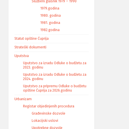
Službeni glasnik 1979 – 1990
1979.godina
1980. godina
1981. godina
1982.godina
Statut opštine Ćuprija
Strateški dokumenti
Uputstva
Uputstvo za izradu Odluke o budžetu za
2023. godinu
Uputstvo za izradu Odluke o budžetu za
2024. godinu
Uputstvo za pripremu Odluke o budžetu
opštine Ćuprija za 2026.godinu
Urbanizam
Registar objedinjenih procedura
Građevinske dozvole
Lokacijski uslovi
Upotrebne dozvole