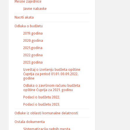
Mesne zajednice
Javne nabavke
Nacrti akata
Odluka o budžetu
2019.godina
2020.godina
2021.godina
2022.godina
2023.godina
Izveštaj o izvršenju budžeta opštine
Ćuprija za period 01.01.-30.09.2022.
godine
Odluka o završnom računu budžeta
opštine Ćuprija za 2021. godinu
Podaci o budžetu 2022.
Podaci o budžetu 2023.
Odluke iz oblasti komunalne delatnosti
Ostala dokumenta
Sistematizacija radnih mesta