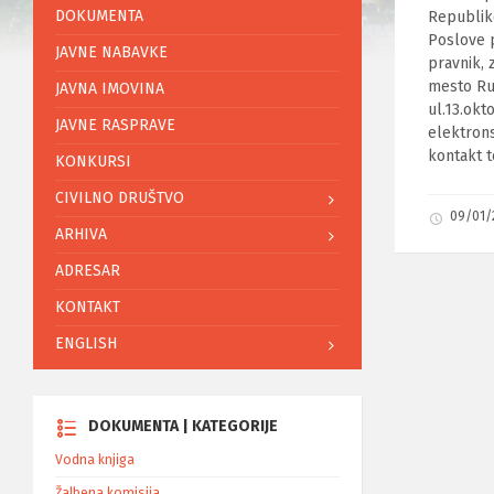
DOKUMENTA
Republike
Poslove p
JAVNE NABAVKE
pravnik,
mesto Ru
JAVNA IMOVINA
ul.13.okt
JAVNE RASPRAVE
elektrons
kontakt 
KONKURSI
CIVILNO DRUŠTVO
09/01
ARHIVA
ADRESAR
KONTAKT
ENGLISH
DOKUMENTA | KATEGORIJE
Vodna knjiga
Žalbena komisija