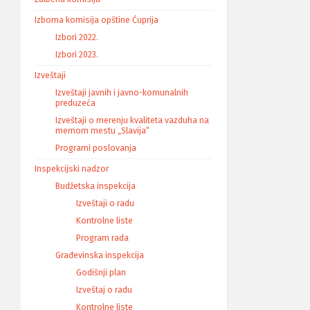
Izborna komisija opštine Ćuprija
Izbori 2022.
Izbori 2023.
Izveštaji
Izveštaji javnih i javno-komunalnih
preduzeća
Izveštaji o merenju kvaliteta vazduha na
mernom mestu „Slavija“
Programi poslovanja
Inspekcijski nadzor
Budžetska inspekcija
Izveštaji o radu
Kontrolne liste
Program rada
Građevinska inspekcija
Godišnji plan
Izveštaj o radu
Kontrolne liste