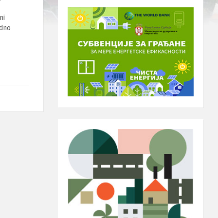
ni
adno