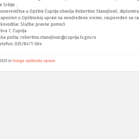
 Srbije .
overeništva u Opštini Ćuprija obavlja Robertino Stanojlović, diplomira
 zaposlen u Opštinskoj upravi na neodređeno vreme, raspoređen na r
kovodilac Službe pravne pomoći
obra 7, Ćuprija
ka pošta: robertino.stanojlovic@cuprija.ls.gov.rs
telefon: 035/8471-504
/2025
in
Usluge opštinske uprave