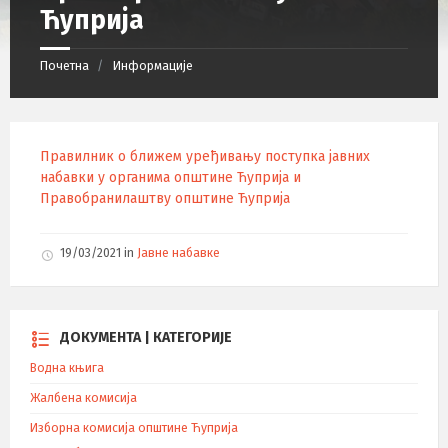
Ћуприја
Почетна
Информације
Правилник о ближем уређивању поступка јавних
набавки у органима општине Ћуприја и
Правобранилаштву општине Ћуприја
19/03/2021
in
Јавне набавке
ДОКУМЕНТА | КАТЕГОРИЈЕ
Водна књига
Жалбена комисија
Изборна комисија општине Ћуприја