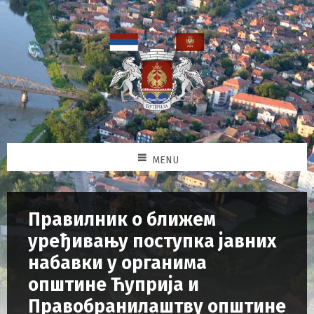
MENU
Правилник о ближем
уређивању поступка јавних
набавки у органима
општине Ћуприја и
Правобранилаштву општине