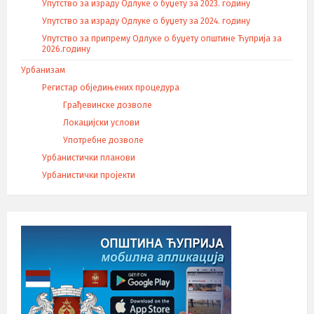
Упутство за израду Одлуке о буџету за 2023. годину
Упутство за израду Одлуке о буџету за 2024. годину
Упутство за припрему Одлуке о буџету општине Ћуприја за
2026.годину
Урбанизам
Регистар обједињених процедура
Грађевинске дозволе
Локацијски услови
Употребне дозволе
Урбанистички планови
Урбанистички пројекти