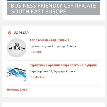
АДРЕСАР
Спортски центар Ћуприја
Булевар vojske 1, Ћуприја, Србија
in
Спорт
Туристичка организација општине Ћуприја
Карађорђева 19, Ћуприја, Србија
in
Туризам
ПОГЛЕДАЈ ДАЉЕ