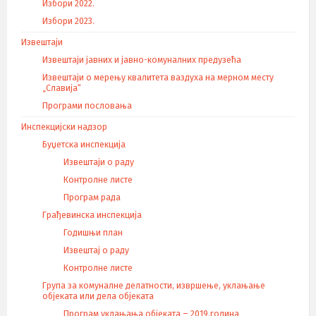
Избори 2022.
Избори 2023.
Извештаји
Извештаји јавних и јавно-комуналних предузећа
Извештаји о мерењу квалитета ваздуха на мерном месту
„Славија“
Програми пословања
Инспекцијски надзор
Буџетска инспекција
Извештаји о раду
Контролне листе
Програм рада
Грађевинска инспекција
Годишњи план
Извештај о раду
Контролне листе
Група за комуналне делатности, извршење, уклањање
објеката или дела објеката
Програм уклањања објеката – 2019.година