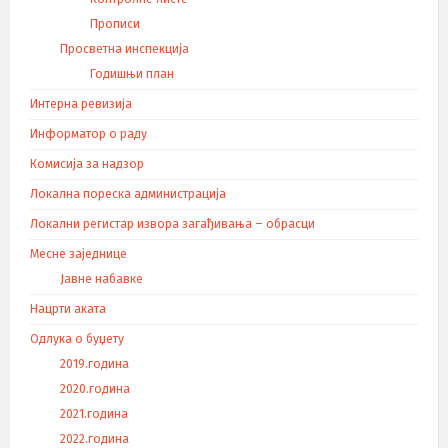
Прописи
Просветна инспекција
Годишњи план
Интерна ревизија
Информатор о раду
Комисија за надзор
Локална пореска администрација
Локални регистар извора загађивања – обрасци
Месне заједнице
Јавне набавке
Нацрти аката
Одлука о буџету
2019.година
2020.година
2021.година
2022.година