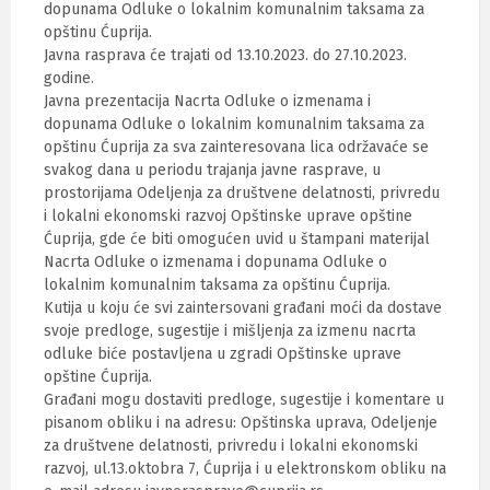
dopunama Odluke o lokalnim komunalnim taksama za
opštinu Ćuprija.
Javna rasprava će trajati od 13.10.2023. do 27.10.2023.
godine.
Javna prezentacija Nacrta Odluke o izmenama i
dopunama Odluke o lokalnim komunalnim taksama za
opštinu Ćuprija za sva zainteresovana lica održavaće se
svakog dana u periodu trajanja javne rasprave, u
prostorijama Odeljenja za društvene delatnosti, privredu
i lokalni ekonomski razvoj Opštinske uprave opštine
Ćuprija, gde će biti omogućen uvid u štampani materijal
Nacrta Odluke o izmenama i dopunama Odluke o
lokalnim komunalnim taksama za opštinu Ćuprija.
Kutija u koju će svi zaintersovani građani moći da dostave
svoje predloge, sugestije i mišljenja za izmenu nacrta
odluke biće postavljena u zgradi Opštinske uprave
opštine Ćuprija.
Građani mogu dostaviti predloge, sugestije i komentare u
pisanom obliku i na adresu: Opštinska uprava, Odeljenje
za društvene delatnosti, privredu i lokalni ekonomski
razvoj, ul.13.oktobra 7, Ćuprija i u elektronskom obliku na