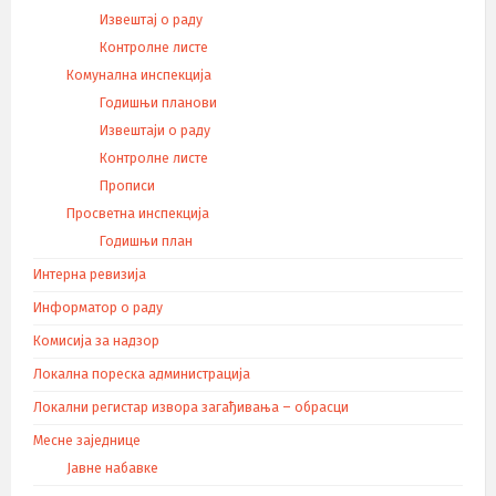
Извештај о раду
Контролне листе
Комунална инспекција
Годишњи планови
Извештаји о раду
Контролне листе
Прописи
Просветна инспекција
Годишњи план
Интерна ревизија
Информатор о раду
Комисија за надзор
Локална пореска администрација
Локални регистар извора загађивања – обрасци
Месне заједнице
Јавне набавке