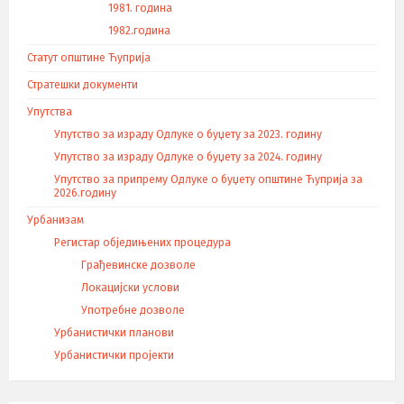
1981. година
1982.година
Статут општине Ћуприја
Стратешки документи
Упутства
Упутство за израду Одлуке о буџету за 2023. годину
Упутство за израду Одлуке о буџету за 2024. годину
Упутство за припрему Одлуке о буџету општине Ћуприја за
2026.годину
Урбанизам
Регистар обједињених процедура
Грађевинске дозволе
Локацијски услови
Употребне дозволе
Урбанистички планови
Урбанистички пројекти