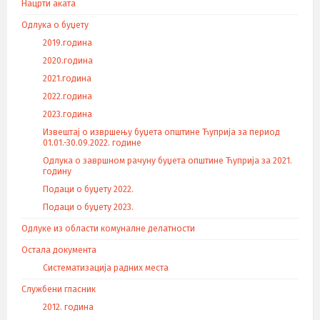
Нацрти аката
Одлука о буџету
2019.година
2020.година
2021.година
2022.година
2023.година
Извештај о извршењу буџета општине Ћуприја за период
01.01.-30.09.2022. године
Одлука о завршном рачуну буџета општине Ћуприја за 2021.
годину
Подаци о буџету 2022.
Подаци о буџету 2023.
Одлуке из области комуналне делатности
Остала документа
Систематизација радних места
Службени гласник
2012. година