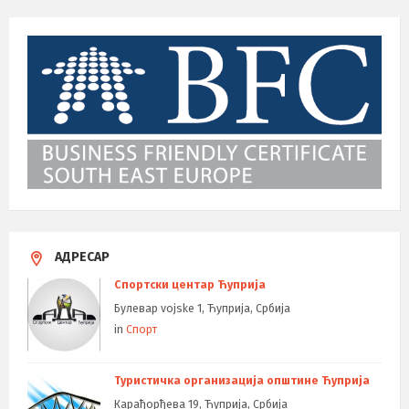
АДРЕСАР
Спортски центар Ћуприја
Булевар vojske 1, Ћуприја, Србија
in
Спорт
Туристичка организација општине Ћуприја
Карађорђева 19, Ћуприја, Србија