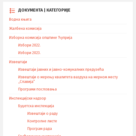
ДОКУМЕНТА | КАТЕГОРИЈЕ
Водна књига
Жалбена комисија
Изборна комисија општине Ћуприја
Избори 2022.
Избори 2023.
Извештаји
Извештаји јавних и јавно-комуналних предузећа
Извештаји о мерењу квалитета ваздуха на мерном месту
„Славија“
Програми пословања
Инспекцијски надзор
Буџетска инспекција
Извештаји о раду
Контролне листе
Програм рада