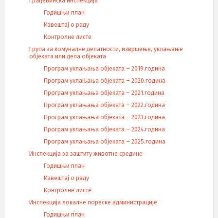
Грађевинска инспекција
Годишњи план
Извештај о раду
Контролне листе
Група за комуналне делатности, извршење, уклањање
објеката или дела објеката
Програм уклањања објеката – 2019.година
Програм уклањања објеката – 2020.година
Програм уклањања објеката – 2021.година
Програм уклањања објеката – 2022.година
Програм уклањања објеката – 2023.година
Програм уклањања објеката – 2024.година
Програм уклањања објеката – 2025.година
Инспекција за заштиту животне средине
Годишњи план
Извештај о раду
Контролне листе
Инспекција локалне пореске администрације
Годишњи план