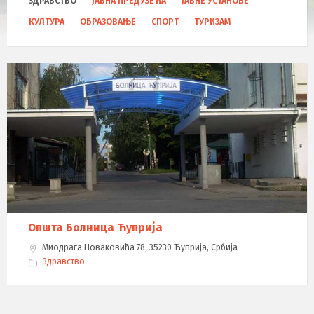
ЗДРАВСТВО
ЈАВНА ПРЕДУЗЕЋА
ЈАВНЕ УСТАНОВЕ
a
t
КУЛТУРА
ОБРАЗОВАЊЕ
СПОРТ
ТУРИЗАМ
e
g
o
r
i
e
s
:
Општа Бoлница Ћуприја
Миодрага Новаковића 78, 35230 Ћуприја, Србија
Здравство