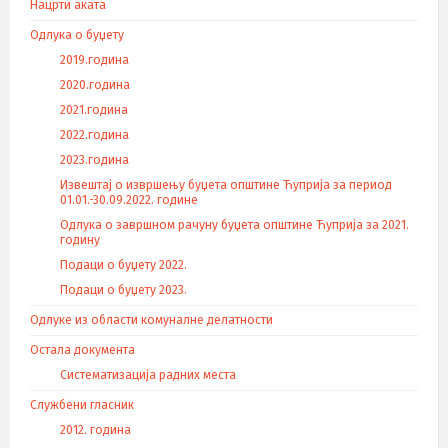
Нацрти аката
Одлука о буџету
2019.година
2020.година
2021.година
2022.година
2023.година
Извештај о извршењу буџета општине Ћуприја за период
01.01.-30.09.2022. године
Одлука о завршном рачуну буџета општине Ћуприја за 2021.
годину
Подаци о буџету 2022.
Подаци о буџету 2023.
Одлуке из области комуналне делатности
Остала документа
Систематизација радних места
Службени гласник
2012. година