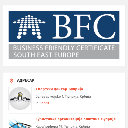
АДРЕСАР
Спортски центар Ћуприја
Булевар vojske 1, Ћуприја, Србија
in
Спорт
Туристичка организација општине Ћуприја
Карађорђева 19, Ћуприја, Србија