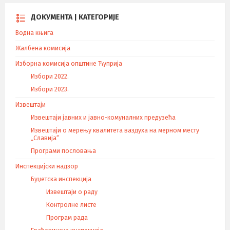
ДОКУМЕНТА | КАТЕГОРИЈЕ
Водна књига
Жалбена комисија
Изборна комисија општине Ћуприја
Избори 2022.
Избори 2023.
Извештаји
Извештаји јавних и јавно-комуналних предузећа
Извештаји о мерењу квалитета ваздуха на мерном месту
„Славија“
Програми пословања
Инспекцијски надзор
Буџетска инспекција
Извештаји о раду
Контролне листе
Програм рада