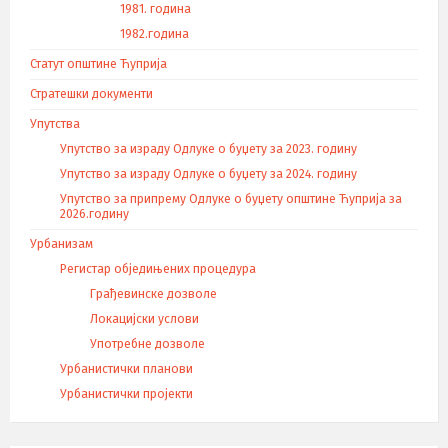
1981. година
1982.година
Статут општине Ћуприја
Стратешки документи
Упутства
Упутство за израду Одлуке о буџету за 2023. годину
Упутство за израду Одлуке о буџету за 2024. годину
Упутство за припрему Одлуке о буџету општине Ћуприја за
2026.годину
Урбанизам
Регистар обједињених процедура
Грађевинске дозволе
Локацијски услови
Употребне дозволе
Урбанистички планови
Урбанистички пројекти