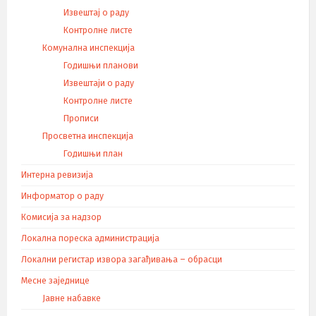
Извештај о раду
Контролне листе
Комунална инспекција
Годишњи планови
Извештаји о раду
Контролне листе
Прописи
Просветна инспекција
Годишњи план
Интерна ревизија
Информатор о раду
Комисија за надзор
Локална пореска администрација
Локални регистар извора загађивања – обрасци
Месне заједнице
Јавне набавке