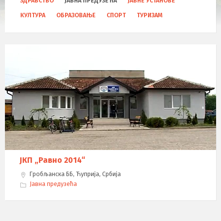
ЗДРАВСТВО
ЈАВНА ПРЕДУЗЕЋА
ЈАВНЕ УСТАНОВЕ
a
t
КУЛТУРА
ОБРАЗОВАЊЕ
СПОРТ
ТУРИЗАМ
e
g
o
r
i
e
s
:
ЈКП „Равно 2014“
Гробљанска ББ, Ћуприја, Србија
Јавна предузећа