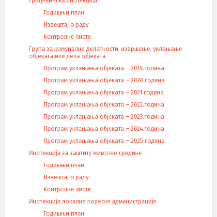
Грађевинска инспекција
Годишњи план
Извештај о раду
Контролне листе
Група за комуналне делатности, извршење, уклањање
објеката или дела објеката
Програм уклањања објеката – 2019.година
Програм уклањања објеката – 2020.година
Програм уклањања објеката – 2021.година
Програм уклањања објеката – 2022.година
Програм уклањања објеката – 2023.година
Програм уклањања објеката – 2024.година
Програм уклањања објеката – 2025.година
Инспекција за заштиту животне средине
Годишњи план
Извештај о раду
Контролне листе
Инспекција локалне пореске администрације
Годишњи план