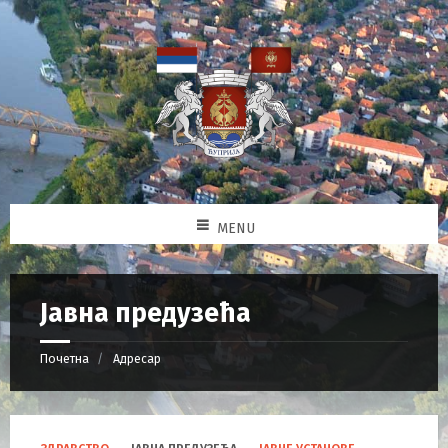
MENU
Јавна предузећа
Почетна
Адресар
C