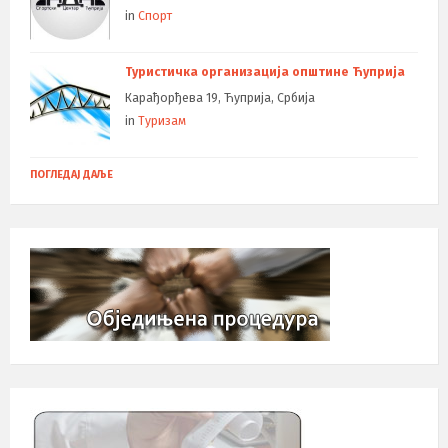
in
Спорт
Туристичка организација општине Ћуприја
Карађорђева 19, Ћуприја, Србија
in
Туризам
ПОГЛЕДАЈ ДАЉЕ