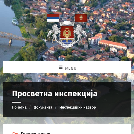
MENU
Просветна инспекција
Почетна
Документа
Инспекцијски надзор
Годишњи план