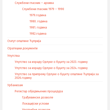
Службени гласник – архива
Службени гласник 1979 – 1990
1979.година
1980. година
1981. година
1982.година
Статут општине Ћуприја
Стратешки документи
Упутства
Упутство за израду Одлуке о буџету за 2023. годину
Упутство за израду Одлуке о буџету за 2024. годину
Упутство за припрему Одлуке о буџету општине Ћуприја за
2026.годину
Урбанизам
Регистар обједињених процедура
Грађевинске дозволе
Локацијски услови
Употребне дозволе