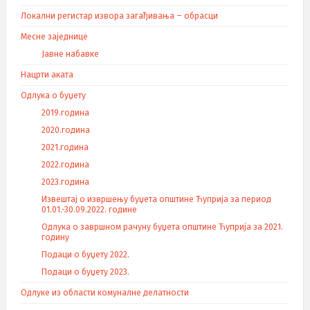
Локални регистар извора загађивања – обрасци
Месне заједнице
Јавне набавке
Нацрти аката
Одлука о буџету
2019.година
2020.година
2021.година
2022.година
2023.година
Извештај о извршењу буџета општине Ћуприја за период
01.01.-30.09.2022. године
Одлука о завршном рачуну буџета општине Ћуприја за 2021.
годину
Подаци о буџету 2022.
Подаци о буџету 2023.
Одлуке из области комуналне делатности