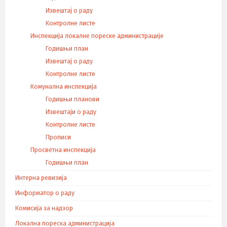
Извештај о раду
Контролне листе
Инспекција локалне пореске администрације
Годишњи план
Извештај о раду
Контролне листе
Комунална инспекција
Годишњи планови
Извештаји о раду
Контролне листе
Прописи
Просветна инспекција
Годишњи план
Интерна ревизија
Информатор о раду
Комисија за надзор
Локална пореска администрација