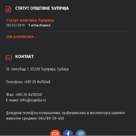
СТАТУТ ОПШТИНЕ ЋУПРИЈА
Статут општине Ћуприја
26/03/2019
1 attachment
ЈОШ ДОКУМЕНАТА ..
КОНТАКТ
13. Октобар 7, 35230 Ћуприја, Србија
Телефон: +381 35 8470248
Фаx: +381 35 8476530
Е-маил: info@cuprija.rs
Дежурни телефон комуналних, грађевинских и инспектора заштите
животне средине: 064/89-59-450