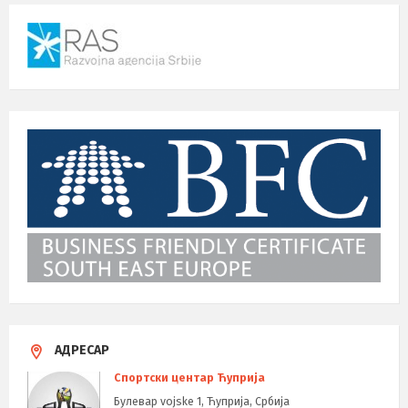
АДРЕСАР
Спортски центар Ћуприја
Булевар vojske 1, Ћуприја, Србија