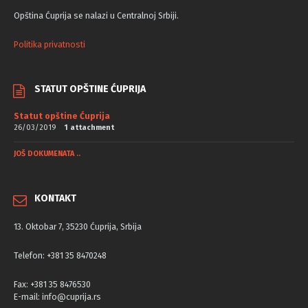
Opština Ćuprija se nalazi u Centralnoj Srbiji.
Politika privatnosti
STATUT OPŠTINE ĆUPRIJA
Statut opštine Ćuprija
26/03/2019
1 attachment
JOŠ DOKUMENATA ..
KONTAKT
13. Oktobar 7, 35230 Ćuprija, Srbija
Telefon: +381 35 8470248
Fax: +381 35 8476530
E-mail: info@cuprija.rs