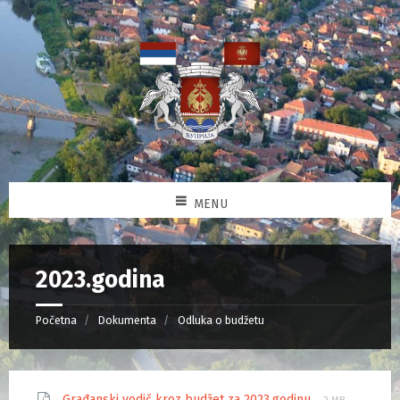
MENU
2023.godina
Početna
Dokumenta
Odluka o budžetu
Građanski vodič kroz budžet za 2023.godinu