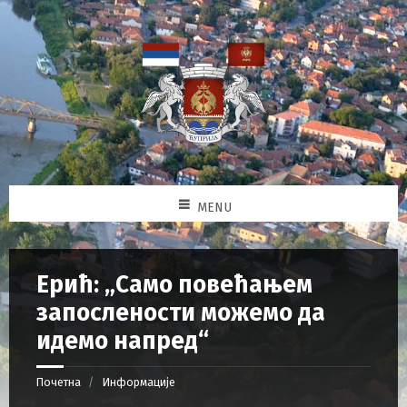
MENU
Ерић: „Само повећањем
запослености можемо да
идемо напред“
Почетна
Информације