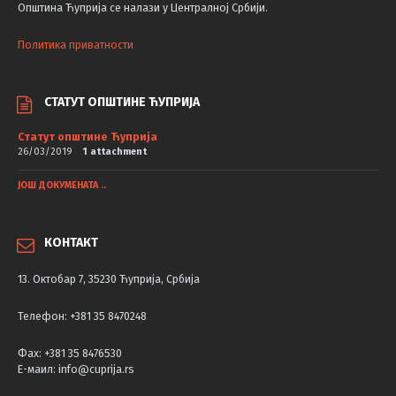
Општина Ћуприја се налази у Централној Србији.
Политика приватности
СТАТУТ ОПШТИНЕ ЋУПРИЈА
Статут општине Ћуприја
26/03/2019
1 attachment
ЈОШ ДОКУМЕНАТА ..
КОНТАКТ
13. Октобар 7, 35230 Ћуприја, Србија
Телефон: +381 35 8470248
Фаx: +381 35 8476530
Е-маил: info@cuprija.rs