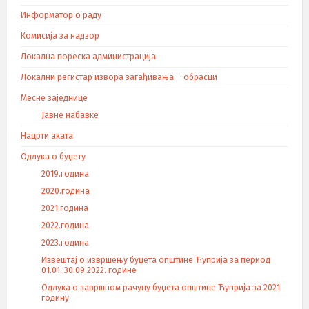
Информатор о раду
Комисија за надзор
Локална пореска администрација
Локални регистар извора загађивања – обрасци
Месне заједнице
Јавне набавке
Нацрти аката
Одлука о буџету
2019.година
2020.година
2021.година
2022.година
2023.година
Извештај о извршењу буџета општине Ћуприја за период
01.01.-30.09.2022. године
Одлука о завршном рачуну буџета општине Ћуприја за 2021.
годину