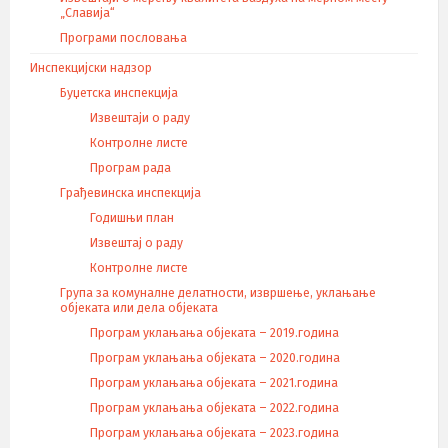
„Славија“
Програми пословања
Инспекцијски надзор
Буџетска инспекција
Извештаји о раду
Контролне листе
Програм рада
Грађевинска инспекција
Годишњи план
Извештај о раду
Контролне листе
Група за комуналне делатности, извршење, уклањање
објеката или дела објеката
Програм уклањања објеката – 2019.година
Програм уклањања објеката – 2020.година
Програм уклањања објеката – 2021.година
Програм уклањања објеката – 2022.година
Програм уклањања објеката – 2023.година