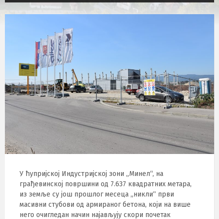
У ћупријској Индустријској зони „Минел“, на
грађевинској површини од 7.637 квадратних метара,
из земље су још прошлог месеца „никли“ први
масивни стубови од армираног бетона, који на више
него очигледан начин најављују скори почетак