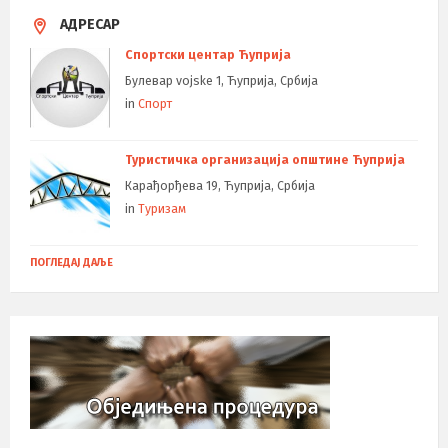
АДРЕСАР
Спортски центар Ћуприја
Булевар vojske 1, Ћуприја, Србија
in
Спорт
Туристичка организација општине Ћуприја
Карађорђева 19, Ћуприја, Србија
in
Туризам
ПОГЛЕДАЈ ДАЉЕ