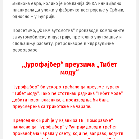
милиона евра, колико је компанија ФЕКА иницијално
планирала да уложи у фабричко постројење у Србији,
односно – у Ћуприји.
Подсетимо, „ФЕКА аутомотив“ производи компоненте
за аутомобилску индустрију, претежно унутрашњу и
спољашњу расвету, ретровизоре и хидрауличне
резервоаре.
„Јурофајбер“ преузима „Тибет
моду“
“Јурофајбер” би ускоро требало да преузме турску
“Тибет моду”. Тако ће стотинак радника “Тибет моде”
добити новог власника, а производња би била
преусмерена са трикотаже на чарапе.
Председник Ерић је у изјави за ТВ „Поморавље“
нагласио да “Јурофајбер” у Ћуприју доводи трећег
произвођача чарапа у свету, који ће, заправо, водити