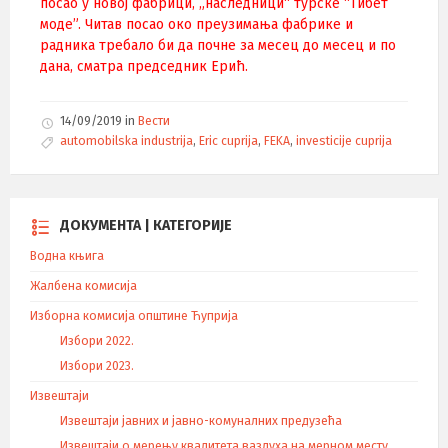
посао у новој фабрици, „наследници“ турске “Тибет
моде”. Читав посао око преузимања фабрике и
радника требало би да почне за месец до месец и по
дана, сматра председник Ерић.
14/09/2019
in
Вести
T
automobilska industrija
,
Eric cuprija
,
FEKA
,
investicije cuprija
a
g
s
:
ДОКУМЕНТА | КАТЕГОРИЈЕ
Водна књига
Жалбена комисија
Изборна комисија општине Ћуприја
Избори 2022.
Избори 2023.
Извештаји
Извештаји јавних и јавно-комуналних предузећа
Извештаји о мерењу квалитета ваздуха на мерном месту