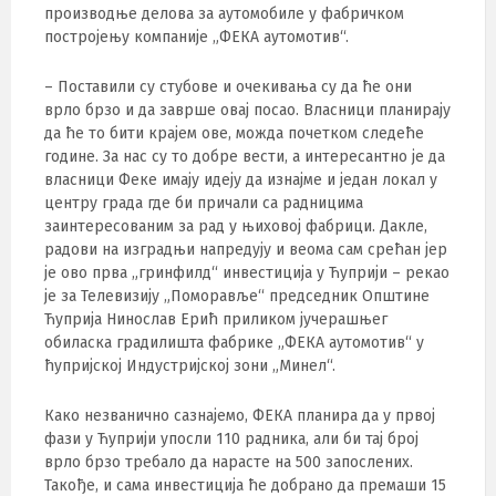
производње делова за аутомобиле у фабричком
постројењу компаније „ФЕКА аутомотив“.
– Поставили су стубове и очекивања су да ће они
врло брзо и да заврше овај посао. Власници планирају
да ће то бити крајем ове, можда почетком следеће
године. За нас су то добре вести, а интересантно је да
власници Феке имају идеју да изнајме и један локал у
центру града где би причали са радницима
заинтересованим за рад у њиховој фабрици. Дакле,
радови на изградњи напредују и веома сам срећан јер
је ово прва „гринфилд“ инвестиција у Ћуприји – рекао
је за Телевизију „Поморавље“ председник Општине
Ћуприја Нинослав Ерић приликом јучерашњег
обиласка градилишта фабрике „ФЕКА аутомотив“ у
ћупријској Индустријској зони „Минел“.
Како незванично сазнајемо, ФЕКА планира да у првој
фази у Ћуприји упосли 110 радника, али би тај број
врло брзо требало да нарасте на 500 запослених.
Такође, и сама инвестиција ће добрано да премаши 15