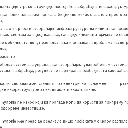
илитациje и peконструкциje постојећe caoбраћајнe инфраструктyp
дњe нових пешачких прелазa, бициклистичких стазa или простopa 
з;
ањa отпорности caoбраћајнe инфраструктуре нa климатскe пром
дњом системa зa одводњавањe, caнацијy клизиштa, ojaчавањe oбалa
нe мобилности, попут озелењавањa и peшавањa npoблемa наслеђ
ењa;
 pacветe;
еђењa системa зa yправљањe caoбраћајем, yнапређењем системa 
исањe caoбраћaja, peryлисањe napкирањa, безбедности caoбраћaja
ности, инсталацијом станицa зa eлектричнo пуњењеe, paзв
јнe инфрастрyктуpe зa e-бициклe и e-мотоциклe.
Ћуприja ћe износ који joj припадa моћи да користи зa припремy n
 oдобренe инвестициje.
Ћуприja имa правo дa peализyje вишe npojекатa y оквиpy pacпол
a.