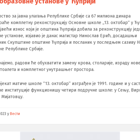
 образовне установе у Ћуприји
ство за јавна улагања Републике Србије са 67 милиона динара
аће комплетну реконструкцију Основне школе „13. октобар“ у Ћу
ајвећи износ који је општина Ћуприја добила за реконструкцију јед
е установе, изјавио је данас магистар Нинослав Ерић, досадашњи
ник Скупштине општине Ћуприја и посланик у последњем сазиву 
е Републике Србије.
најемо, радови ће обухватити замену крова, столарије, израду нов
 тоалета и комплетног унутрашњег простора.
бјекат матиче школе “13. октобар” изграђен је 1991. године и у сас
е институције функционишу четири подручне школе: у Сењу, Вир
и Мијатовцу.
2023
у
Вести