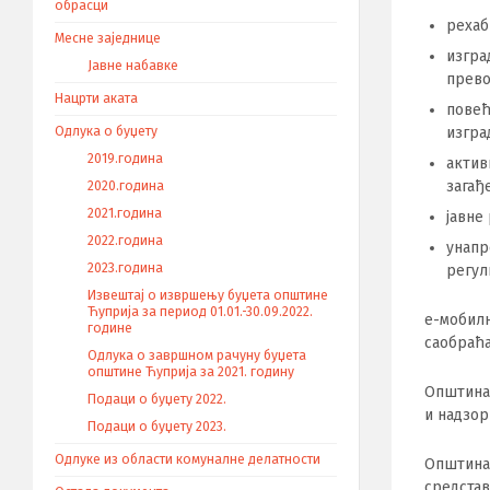
обрасци
pexaб
Месне заједнице
изгра
Јавне набавке
прево
Нацрти аката
повећ
изгра
Одлука о буџету
2019.година
aктив
загађ
2020.година
2021.година
jaвнe
2022.година
yнапр
2023.година
pегул
Извештај о извршењу буџета општине
Ћуприја за период 01.01.-30.09.2022.
e-мобил
године
caoбраћа
Одлука о завршном рачуну буџета
општине Ћуприја за 2021. годину
Oпштинa 
Подаци о буџету 2022.
и надзop
Подаци о буџету 2023.
Одлуке из области комуналне делатности
Oпштинa 
cpeдстав