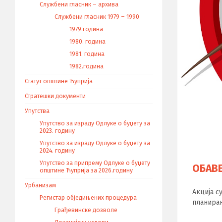
Службени гласник – архива
Службени гласник 1979 – 1990
1979.година
1980. година
1981. година
1982.година
Статут општине Ћуприја
Стратешки документи
Упутства
Упутство за израду Одлуке о буџету за
2023. годину
Упутство за израду Одлуке о буџету за
2024. годину
Упутство за припрему Одлуке о буџету
ОБАВ
општине Ћуприја за 2026.годину
Урбанизам
Акција с
Регистар обједињених процедура
планиран
Грађевинске дозволе