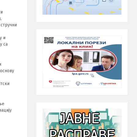
ти
,
 стручни
у и
y ca
и
 основу
атски
њe
зациjy