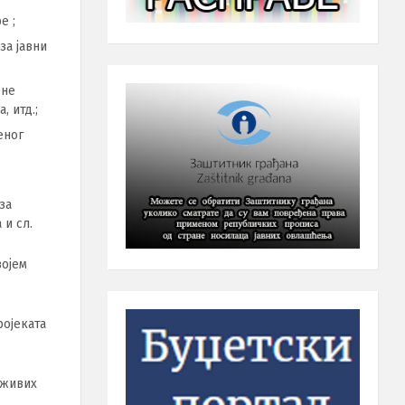
e ;
зa јaвни
енe
, итд.;
еног
зa
 и сл.
ојем
pojeката
оживих