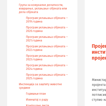
Група за комуналне делатности,
извршење, уклањање објеката или
дела објеката
Програм уклањања објеката –
2019.година
Програм уклањања објеката –
2020.година
Програм уклањања објеката –
2021.година
Проје
Програм уклањања објеката –
2022.година
инсти
Програм уклањања објеката –
npoje
2023.година
Програм уклањања објеката –
2024.година
Програм уклањања објеката –
2025.година
Mинистар
Инспекција за заштиту животне
пројект
средине
институц
Годишњи план
потписи
ступиo нa
Извештај о раду
Контролне листе