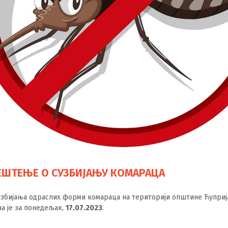
ЕШТЕЊЕ О СУЗБИЈАЊУ КОМАРАЦА
узбијања одраслих форми комараца на територији општине Ћуприј
а је за понедељак,
17.07.2023
.