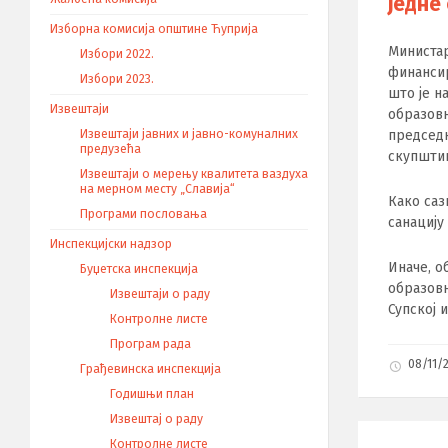
једне
Изборна комисија општине Ћуприја
Министар
Избори 2022.
финансир
Избори 2023.
што је н
Извештаји
образовн
председ
Извештаји јавних и јавно-комуналних
предузећа
скупштин
Извештаји о мерењу квалитета ваздуха
на мерном месту „Славија“
Како саз
Програми пословања
санацију
Инспекцијски надзор
Иначе, о
Буџетска инспекција
образовн
Извештаји о раду
Супској 
Контролне листе
Програм рада
08/11/
Грађевинска инспекција
Годишњи план
Извештај о раду
Контролне листе