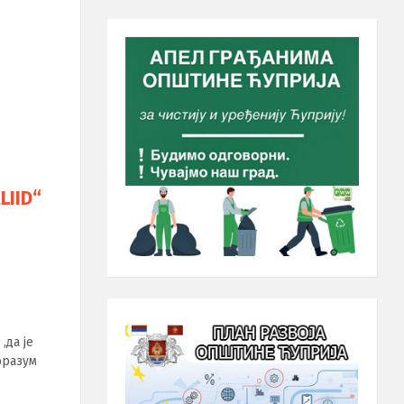
LIID“
,дa je
opaзум