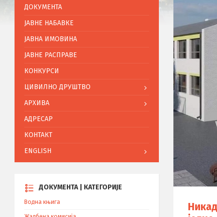
ДОКУМЕНТА
ЈАВНЕ НАБАВКЕ
ЈАВНА ИМОВИНА
ЈАВНЕ РАСПРАВЕ
КОНКУРСИ
ЦИВИЛНО ДРУШТВО
АРХИВА
АДРЕСАР
КОНТАКТ
ENGLISH
ДОКУМЕНТА | КАТЕГОРИЈЕ
Водна књига
Никад
Жалбена комисија