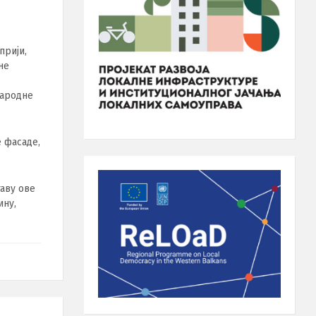
прији,
не
Народне
е фасаде,
таву ове
ину,