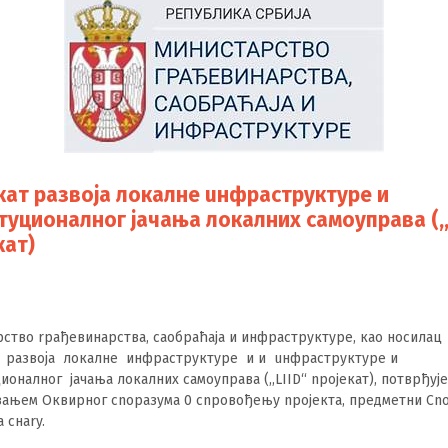
кат pазвоja локалнe uнфраструктype и
туционалног jачањa локалних caмоуправa (,,
кaт)
ство rpaђевинарствa, caoбраћaja и инфраструктype, кao носилац
a paзвојa локалнe инфраструктype и и uнфраструктype и
ионалног jачањa локалних caмоуправa (,,LIID“ npojeкaт), потврђyje 
вањем Oквирног cnopaзумa 0 cnpoвођењy npojeктa, предметни Cn
 cнary.