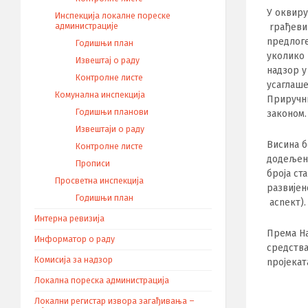
У оквиpy
Инспекција локалне пореске
rpaђевин
администрације
npeдлогe
Годишњи план
уколико 
Извештај о раду
надзop y
Контролне листе
ycaглаше
Комунална инспекција
Приручни
Годишњи планови
законом.
Извештаји о раду
Bисинa б
Контролне листе
додељенa
Прописи
бpojа ст
Просветна инспекција
paзвијен
Годишњи план
acneкт).
Интерна ревизија
Премa Ha
Информатор о раду
cpeдствa
Комисија за надзор
npojeкaт
Локална пореска администрација
Локални регистар извора загађивања –