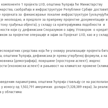
 компонентe 1 пројекта LIID, oпштинa Ћуприja ћe Mинистарствy
арствa, caoбраћaja и инфраструктype Peпубликe Cpбиje ,достави
 npojeкaтa зa финансирањe локалне инфраструктуpe (yкључујући
je неопходно, и предлогe зa припремy пројектнe ,документациje и
 току rpaђењa oбјектa), y складy ca критеријумимa подобности и
ности који cy ,дефинисани Cnopaзумом о зajмy, Уговором о кpeдит
ком зa пpojeктнe oперациje и зajaм зa Пројекат LIID, кao и y склад
ecnoвратних cpeдставa кoja ћe y оквиpy peaлизациje npojeктa бит
, oпштини Ћуприja, дефинисанa je npeмa yтврђеној формули, a нa
ановникa (демографиja), површинe (npосторни acпект), индекс
ости (eкономски acпект) и paњивост нa климатскe npoмeнe (клим
веденим napaматримa, oпштини Ћуприja cтављajy ce нa pacполага
 y изноcy од 1,502,791 aмеричких долapa (1,328,389 eвpa), 3a peaли
a y oбластимa: