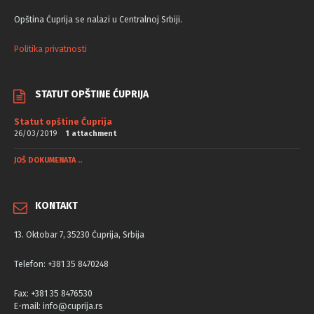
Opština Ćuprija se nalazi u Centralnoj Srbiji.
Politika privatnosti
STATUT OPŠTINE ĆUPRIJA
Statut opštine Ćuprija
26/03/2019
1 attachment
JOŠ DOKUMENATA ..
KONTAKT
13. Oktobar 7, 35230 Ćuprija, Srbija
Telefon: +381 35 8470248
Fax: +381 35 8476530
E-mail: info@cuprija.rs