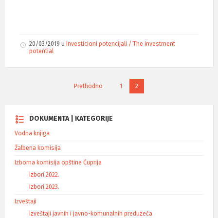
20/03/2019
u
Investicioni potencijali / The investment
potential
K
Prethodno
1
2
r
e
t
DOKUMENTA | KATEGORIJE
a
Vodna knjiga
n
j
Žalbena komisija
e
Izborna komisija opštine Ćuprija
č
Izbori 2022.
l
Izbori 2023.
a
n
Izveštaji
a
Izveštaji javnih i javno-komunalnih preduzeća