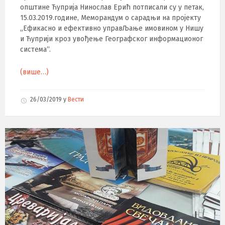
општине Ћуприја Нинослав Ерић потписали су у петак,
15.03.2019.године, Меморандум о сарадњи на пројекту
„Ефикасно и ефективно управЉање имовином у Нишу
и Ћуприји кроз увођење Географског информационог
система“.
(више…)
26/03/2019
у
Вести