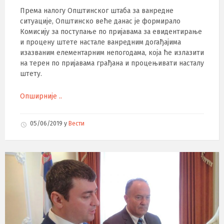
Према налогу Општинског штаба за ванредне
ситуације, Општинско веће данас је формирало
Комисију за поступање по пријавама за евидентирање
и процену штете настале ванредним догађајима
изазваним елементарним непогодама, која ће излазити
на терен по пријавама грађана и процењивати насталу
штету.
Опширније ..
05/06/2019
у
Вести