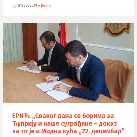
21/05/2019
у
Вести
ЕРИЋ: „Сваког дана се боримо за
Ћуприју и наше суграђане – доказ
за то је и Модна кућа „22. децембар“