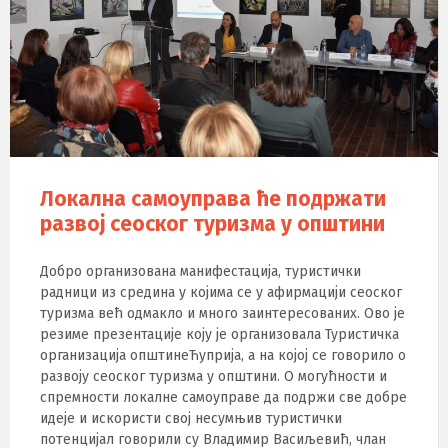
Локална самоуправа ће подржати
развој сеоског туризма у општини
Добро организована манифестација, туристички
радници из средина у којима се у афирмацији сеоског
туризма већ одмакло и много заинтересованих. Ово је
резиме презентације коју је организовала Туристичка
организација општинеЋуприја, а на којој се говорило о
развоју сеоског туризма у општини. О могућности и
спремности локалне самоуправе да подржи све добре
идеје и искористи свој несумњив туристички
потенцијал говорили су Владимир Васиљевић, члан