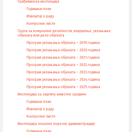
Грађевинска инспекција
Годишњи план
Извештај о раду
Контролне листе
Група за комуналне делатности, извршење, уклањање
објеката или дела објеката
Програм уклањања објеката – 2019.година
Програм уклањања објеката – 2020.година
Програм уклањања објеката – 2021.година
Програм уклањања објеката – 2022.година
Програм уклањања објеката – 2023.година
Програм уклањања објеката – 2024.година
Програм уклањања објеката – 2025.година
Инспекција за заштиту животне средине
Годишњи план
Извештај о раду
Контролне листе
Инспекција локалне пореске администрације
Годишњи план