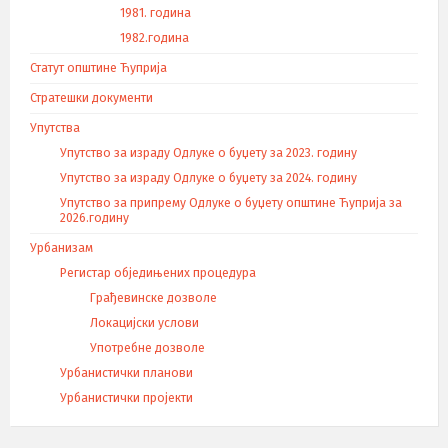
1981. година
1982.година
Статут општине Ћуприја
Стратешки документи
Упутства
Упутство за израду Одлуке о буџету за 2023. годину
Упутство за израду Одлуке о буџету за 2024. годину
Упутство за припрему Одлуке о буџету општине Ћуприја за
2026.годину
Урбанизам
Регистар обједињених процедура
Грађевинске дозволе
Локацијски услови
Употребне дозволе
Урбанистички планови
Урбанистички пројекти