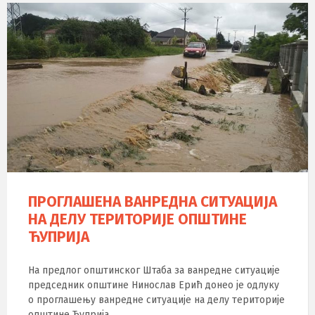
ПРОГЛАШЕНА ВАНРЕДНА СИТУАЦИЈА
НА ДЕЛУ ТЕРИТОРИЈЕ ОПШТИНЕ
ЋУПРИЈА
На предлог општинског Штаба за ванредне ситуације
председник општине Нинослав Ерић донео је одлуку
о проглашењу ванредне ситуације на делу теритoрије
општине Ћуприја.