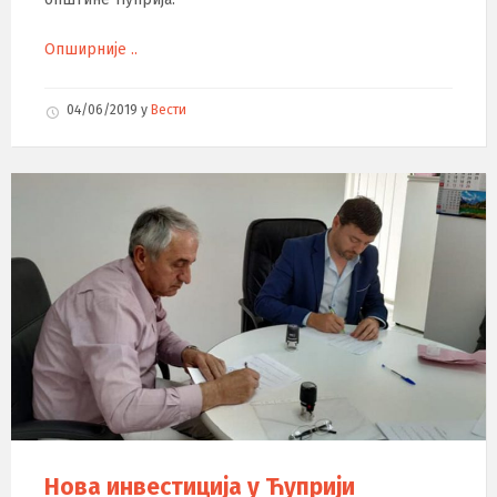
Опширније ..
04/06/2019
у
Вести
Нова инвестиција у Ћуприји