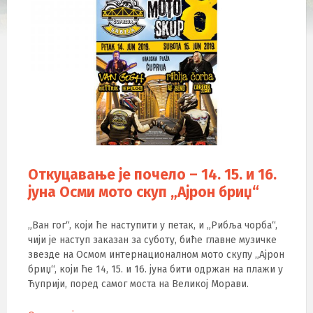
Откуцавање је почело – 14. 15. и 16.
јуна Осми мото скуп „Ајрон бриџ“
„Ван гог“, који ће наступити у петак, и „Рибља чорба“,
чији је наступ заказан за суботу, биће главне музичке
звезде на Осмом интернационалном мото скупу „Ајрон
бриџ“, који ће 14, 15. и 16. јуна бити одржан на плажи у
Ћуприји, поред самог моста на Великој Морави.