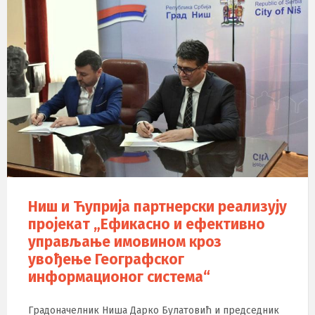
Ниш и Ћуприја партнерски реализују
пројекат „Ефикасно и ефективно
управљање имовином кроз
увођење Географског
информационог система“
Градоначелник Ниша Дарко Булатовић и председник