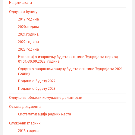
Нацрти аката
Одлука о буџету
2019.година
2020.година
2021.година
2022.година
2023.година
Извештај о извршењу буџета општине Ћуприја за период
01.01.-30.09.2022. године
Одлука о завршном рачуну буџета општине Ћуприја за 2021.
годину
Подаци о буџету 2022.
Подаци о буџету 2023.
Одлуке из области комуналне делатности
Остала документа
Систематизација радних места
Службени гласник
2012. година