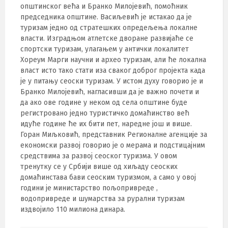
општинског већа и Бранко Милојевић, помоћник
председника општине. Васиљевић је истакао да је
туризам једно од стратешких опредељења локалне
власти. Изградњом атлетске дворане развијаће се
спортски туризам, улагањем у антички локалитет
Хореум Марги научни и архео туризам, али ће локална
власт исто тако стати иза сваког доброг пројекта када
је у питању сеоски туризам. У истом духу говорио је и
Бранко Милојевић, нагласивши да је важно почети и
да ако ове године у неком од села општине буде
регистровано једно туристичко домаћинство већ
идуће године ће их бити пет, наредне још и више.
Горан Миљковић, представник Регионалне агенције за
економски развој говорио је о мерама и подстицајним
средствима за развој сеоског туризма. У овом
тренутку се у Србији више од хиљаду сеоских
домаћинстава бави сеоским туризмом, а само у овој
години је министарство пољопривреде ,
водопривреде и шумарства за рурални туризам
издвојило 110 милиона динара.