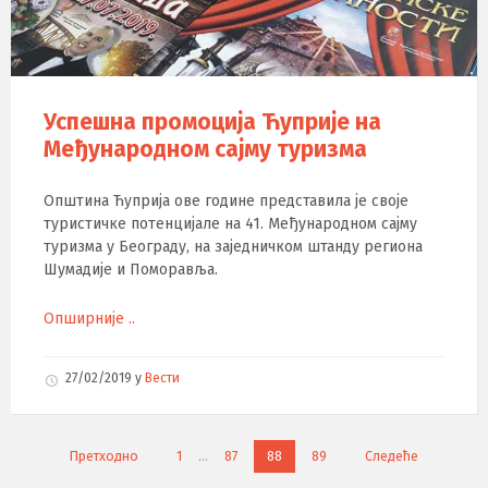
Успешна промоција Ћуприје на
Међународном сајму туризма
Општина Ћуприја ове године представила је своје
туристичке потенцијале на 41. Међународном сајму
туризма у Београду, на заједничком штанду региона
Шумадије и Поморавља.
Опширније ..
27/02/2019
у
Вести
К
Претходно
1
…
87
88
89
Следеће
р