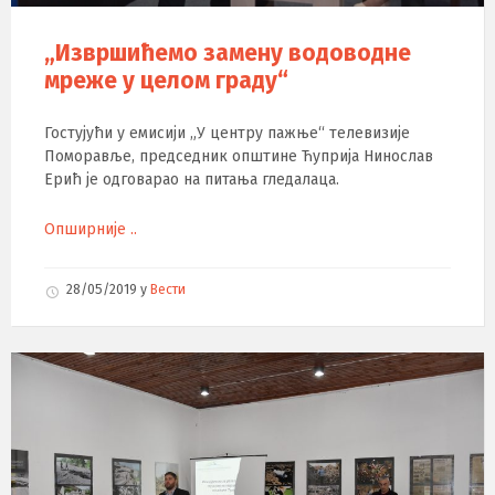
„Извршићемо замену водоводне
мреже у целом граду“
Гостујући у емисији „У центру пажње“ телевизије
Поморавље, председник општине Ћуприја Нинослав
Ерић је одговарао на питања гледалаца.
Опширније ..
28/05/2019
у
Вести