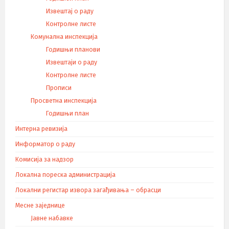
Извештај о раду
Контролне листе
Комунална инспекција
Годишњи планови
Извештаји о раду
Контролне листе
Прописи
Просветна инспекција
Годишњи план
Интерна ревизија
Информатор о раду
Комисија за надзор
Локална пореска администрација
Локални регистар извора загађивања – обрасци
Месне заједнице
Јавне набавке