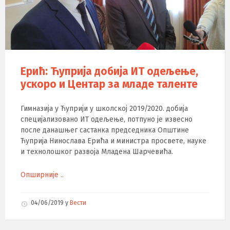
Ерић: Ћуприја добија ИТ одељење,
ускоро и Центар за младе таленте
Гимназија у Ћуприји у школској 2019/2020. добија
специјализовано ИТ одељење, потпуно је извесно
после данашњег састанка председника Општине
Ћуприја Нинослава Ерића и министра просвете, науке
и технолошког развоја Младена Шарчевића.
Опширније ..
04/06/2019
у
Вести