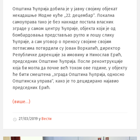
Општина Ћуприја добила је у јавну својину објекат
некадашње Модне куће „22. децембар“. Локална
самоуправа тако је без накнаде постала власник
зграде у самом центру Ћуприје, објекта који је од
бомбардовања представљао ругло и лошу слику
Ћуприје, а сам уговор о преносу својине својим
потписима потврдили су Јован Воркапић, директор
Републичке дирекције за имовину и Нинослав Ерић,
председник Општине Ћуприја. После реконтрукције
која би могла да почне већ током ове године, у објекту
ће бити смештена „зграда Општина Ћуприја, односно
Општинска управа“, како је то децидирано најавио
председник Ерић.
(више…)
27/03/2019
у
Вести