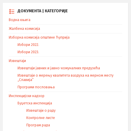
е
т
ДОКУМЕНТА | КАТЕГОРИЈЕ
а
Водна књига
њ
е
Жалбена комисија
ч
Изборна комисија општине Ћуприја
л
Избори 2022.
а
Избори 2023.
н
а
Извештаји
к
Извештаји јавних и јавно-комуналних предузећа
а
Извештаји о мерењу квалитета ваздуха на мерном месту
„Славија“
Програми пословања
Инспекцијски надзор
Буџетска инспекција
Извештаји о раду
Контролне листе
Програм рада