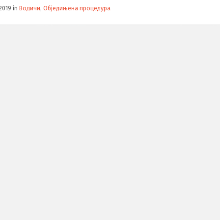
/2019
in
Водичи
,
Обједињена процедура