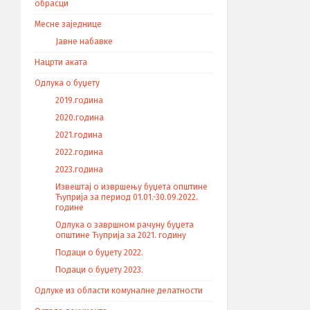
обрасци
Месне заједнице
Јавне набавке
Нацрти аката
Одлука о буџету
2019.година
2020.година
2021.година
2022.година
2023.година
Извештај о извршењу буџета општине
Ћуприја за период 01.01.-30.09.2022.
године
Одлука о завршном рачуну буџета
општине Ћуприја за 2021. годину
Подаци о буџету 2022.
Подаци о буџету 2023.
Одлуке из области комуналне делатности