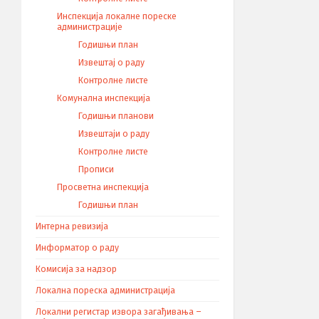
Инспекција локалне пореске
администрације
Годишњи план
Извештај о раду
Контролне листе
Комунална инспекција
Годишњи планови
Извештаји о раду
Контролне листе
Прописи
Просветна инспекција
Годишњи план
Интерна ревизија
Информатор о раду
Комисија за надзор
Локална пореска администрација
Локални регистар извора загађивања –