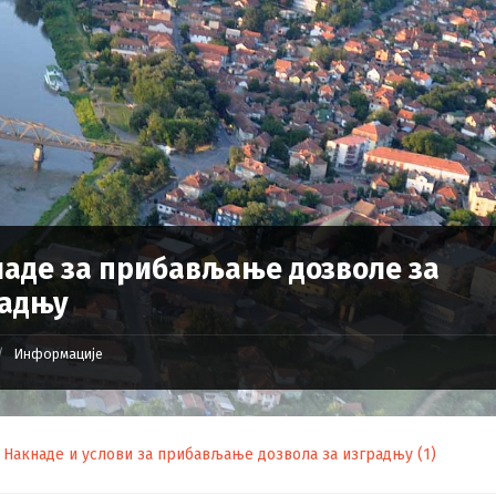
аде за прибављање дозволе за
радњу
Информације
Накнаде и услови за прибављање дозвола за изградњу (1)