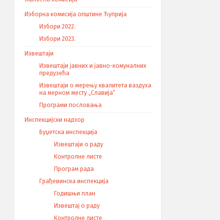
Изборна комисија општине Ћуприја
Избори 2022.
Избори 2023.
Извештаји
Извештаји јавних и јавно-комуналних
предузећа
Извештаји о мерењу квалитета ваздуха
на мерном месту „Славија“
Програми пословања
Инспекцијски надзор
Буџетска инспекција
Извештаји о раду
Контролне листе
Програм рада
Грађевинска инспекција
Годишњи план
Извештај о раду
Контролне листе