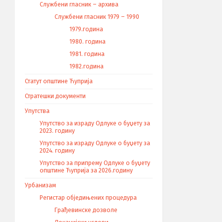
Службени гласник – архива
Службени гласник 1979 – 1990
1979.година
1980. година
1981. година
1982.година
Статут општине Ћуприја
Стратешки документи
Упутства
Упутство за израду Одлуке о буџету за
2023. годину
Упутство за израду Одлуке о буџету за
2024. годину
Упутство за припрему Одлуке о буџету
општине Ћуприја за 2026.годину
Урбанизам
Регистар обједињених процедура
Грађевинске дозволе