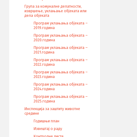
Група за комуналне делатности,
извршење, уклањање објеката или
дела објеката
Програм уклањања објеката –
2019.година
Програм уклањања објеката –
2020.година
Програм уклањања објеката –
2021.година
Програм уклањања објеката –
2022.година
Програм уклањања објеката –
2023.година
Програм уклањања објеката –
2024.година
Програм уклањања објеката –
2025.година
Инспекција за заштиту животне
средине
Годишњи план
Извештај о раду
Контролне листе