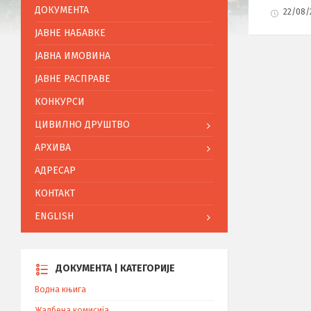
ДОКУМЕНТА
22/08
ЈАВНЕ НАБАВКЕ
ЈАВНА ИМОВИНА
ЈАВНЕ РАСПРАВЕ
КОНКУРСИ
ЦИВИЛНО ДРУШТВО
АРХИВА
АДРЕСАР
КОНТАКТ
ENGLISH
ДОКУМЕНТА | КАТЕГОРИЈЕ
Водна књига
Жалбена комисија