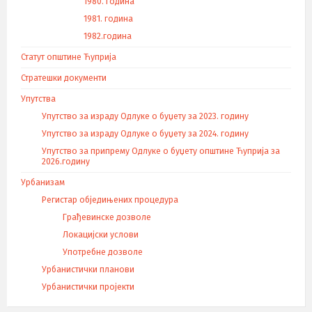
1980. година
1981. година
1982.година
Статут општине Ћуприја
Стратешки документи
Упутства
Упутство за израду Одлуке о буџету за 2023. годину
Упутство за израду Одлуке о буџету за 2024. годину
Упутство за припрему Одлуке о буџету општине Ћуприја за
2026.годину
Урбанизам
Регистар обједињених процедура
Грађевинске дозволе
Локацијски услови
Употребне дозволе
Урбанистички планови
Урбанистички пројекти