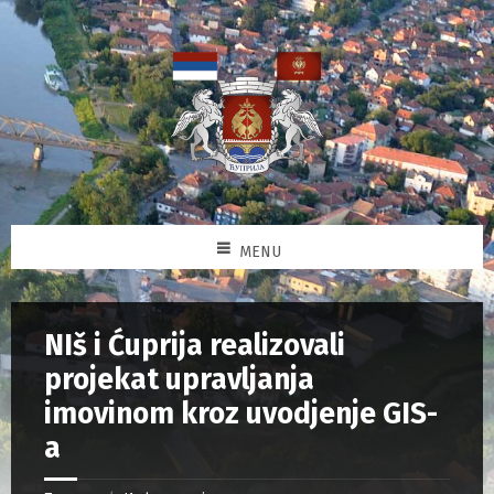
MENU
NIš i Ćuprija realizovali
projekat upravljanja
imovinom kroz uvodjenje GIS-
a