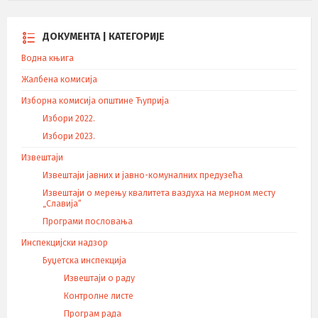
ДОКУМЕНТА | КАТЕГОРИЈЕ
Водна књига
Жалбена комисија
Изборна комисија општине Ћуприја
Избори 2022.
Избори 2023.
Извештаји
Извештаји јавних и јавно-комуналних предузећа
Извештаји о мерењу квалитета ваздуха на мерном месту
„Славија“
Програми пословања
Инспекцијски надзор
Буџетска инспекција
Извештаји о раду
Контролне листе
Програм рада