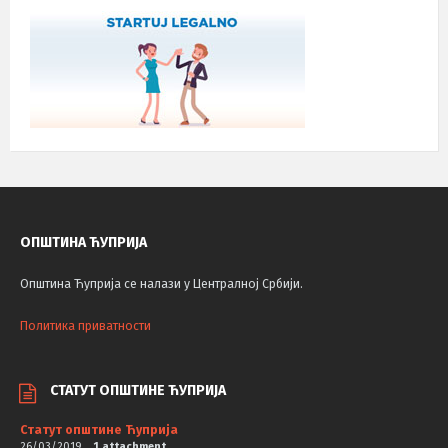
ОПШТИНА ЋУПРИЈА
Општина Ћуприја се налази у Централној Србији.
Политика приватности
СТАТУТ ОПШТИНЕ ЋУПРИЈА
Статут општине Ћуприја
26/03/2019
1 attachment