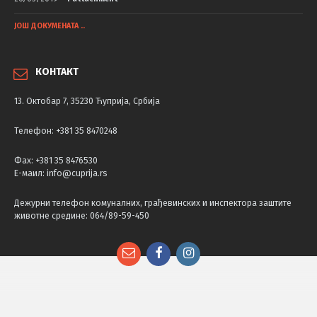
ЈОШ ДОКУМЕНАТА ..
КОНТАКТ
13. Октобар 7, 35230 Ћуприја, Србија
Телефон: +381 35 8470248
Фаx: +381 35 8476530
Е-маил: info@cuprija.rs
Дежурни телефон комуналних, грађевинских и инспектора заштите
животне средине: 064/89-59-450