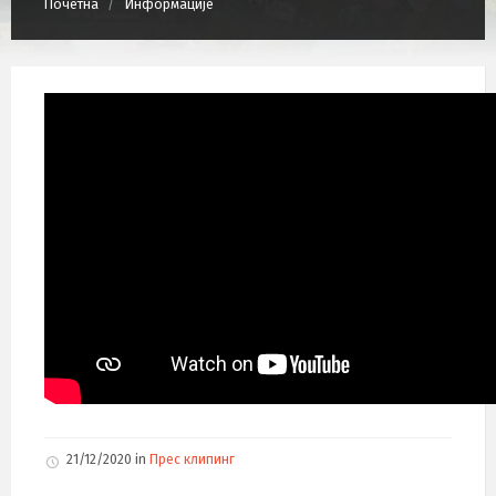
Почетна
Информације
21/12/2020
in
Прес клипинг