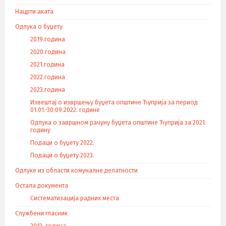
Нацрти аката
Одлука о буџету
2019.година
2020.година
2021.година
2022.година
2023.година
Извештај о извршењу буџета општине Ћуприја за период
01.01.-30.09.2022. године
Одлука о завршном рачуну буџета општине Ћуприја за 2021.
годину
Подаци о буџету 2022.
Подаци о буџету 2023.
Одлуке из области комуналне делатности
Остала документа
Систематизација радних места
Службени гласник