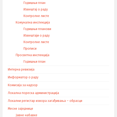
Годишњи план
Извештај о раду
Контролне листе
Комунална инспекција
Годишњи планови
Извештаји о раду
Контролне листе
Прописи
Просветна инспекција
Годишњи план
Интерна ревизија
Информатор о раду
Комисија за надзор
Локална пореска администрација
Локални регистар извора загађивања – обрасци
Месне заједнице
Јавне набавке