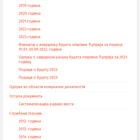
2019.година
2020.година
2021.година
2022.година
2023.година
Извештај о извршењу буџета општине Ћуприја за период
01.01.-30.09.2022. године
Одлука о завршном рачуну буџета општине Ћуприја за 2021.
годину
Подаци о буџету 2022.
Подаци о буџету 2023.
Одлуке из области комуналне делатности
Остала документа
Систематизација радних места
Службени гласник
2012. година
2013. година
2014. година