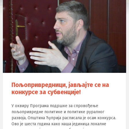
Пољопривредници, јављајте се на
конкурсе за субвенције!
У оквиру Програма подршке за спровођење
пољопривредне политике и политике руралног
развоја, Општина Ћуприја расписала је осам конкурса.
Ово је шеста година како наша јединица локалне