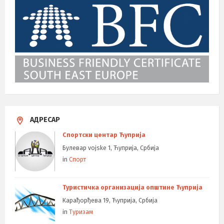
АДРЕСАР
Спортски центар Ћуприја
Булевар vojske 1, Ћуприја, Србија
in
Спорт
Туристичка организација општине Ћуприја
Карађорђева 19, Ћуприја, Србија
in
Туризам