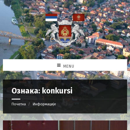
MENU
Ознака: konkursi
Почетна
Информације