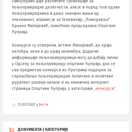
самоуправе даје различите субвенције за
пољопривредне делатности, али је и поред тога одзив
пољопривредника и даље значајно мањи од
очекиваног, изјавио је за Телевизију „Поморавље“
Бранко Милојевић, помоћник председника Општине
Ћуприја.
Конкурси су отворени, истиче Милојевић, до краја
октобра, неки и до краја новембра. Додатне
информације пољопривредници могу да добију лично
у Одсеку за пољопривреду општине Ћуприја, док се
сви предметни конкурси из Програма подршке за
спровођење пољопривредне политике и политике
руралног развоја налазе и на званичној интернет
страници Општине Ћуприја, у категорији
„конкурси“
.
21/07/2022
у
Вести
ДОКУМЕНТА | КАТЕГОРИЈЕ