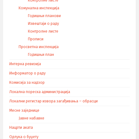
Контролне листе
Комунална инспекција
Годишњи планови
Извештаји о раду
Контролне листе
Прописи
Просветна инспекција
Годишњи план
Интерна ревизија
Информатор о раду
Комисија за надзор
Локална пореска администрација
Локални регистар извора загађивања – обрасци
Месне заједнице
Јавне набавке
Нацрти аката
Одлука о буџету