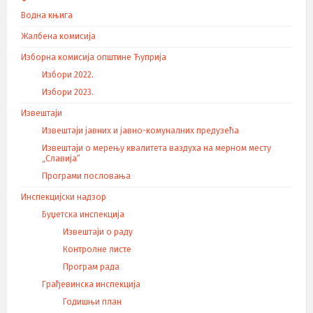
Водна књига
Жалбена комисија
Изборна комисија општине Ћуприја
Избори 2022.
Избори 2023.
Извештаји
Извештаји јавних и јавно-комуналних предузећа
Извештаји о мерењу квалитета ваздуха на мерном месту
„Славија“
Програми пословања
Инспекцијски надзор
Буџетска инспекција
Извештаји о раду
Контролне листе
Програм рада
Грађевинска инспекција
Годишњи план