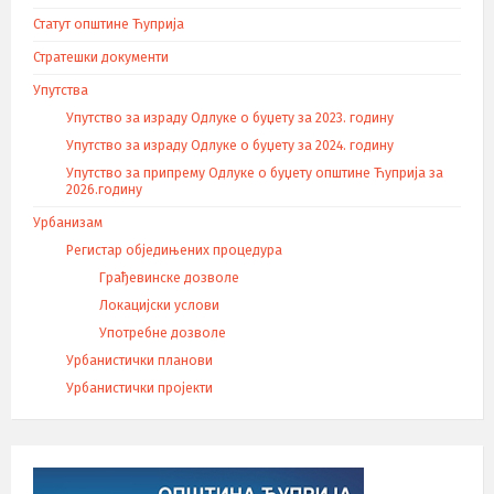
Статут општине Ћуприја
Стратешки документи
Упутства
Упутство за израду Одлуке о буџету за 2023. годину
Упутство за израду Одлуке о буџету за 2024. годину
Упутство за припрему Одлуке о буџету општине Ћуприја за
2026.годину
Урбанизам
Регистар обједињених процедура
Грађевинске дозволе
Локацијски услови
Употребне дозволе
Урбанистички планови
Урбанистички пројекти