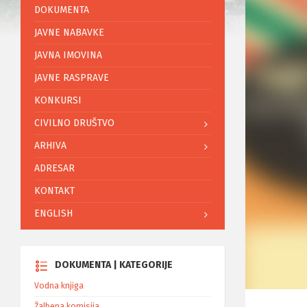
DOKUMENTA
JAVNE NABAVKE
JAVNA IMOVINA
JAVNE RASPRAVE
KONKURSI
CIVILNO DRUŠTVO
ARHIVA
ADRESAR
KONTAKT
ENGLISH
DOKUMENTA | KATEGORIJE
Vodna knjiga
Žalbena komisija