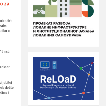
no za
prirediće
istim
ksiku u
i
3 sati.
irektor
i jubilej
ek delile
dima i