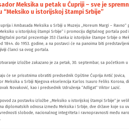
ador Meksika u petak u Ćupriji – sve je sprem
u “Meksiko u istorijskoj štampi Srbije”
uprija i Ambasada Meksika u Srbiji u Muzeju „Horeum Margi – Ravno“ 
Meksiko u istorijskoj štampi Srbije” i promociju digitalnog portala pod 
Digitalni portal prezentuje 353 članka iz istorijske štampe Srbije o Me
d 1844. do 1953. godine, a na postavci će na panoima biti predstavljen
iviji članci sa ovog portala.
tvaranje izložbe zakazano je za petak, 30. septembar, sa početkom u 1
ju će se prisutnima obratiti predsednik Opštine Ćuprija Antić Jovica,
 Meksika u Srbiji Njegova ekselencija Karlos Isauro Feliks Korona, d
vak Novaković, kao i predsednik Udruženja ‘’Adligat’’ Viktor Lazić.
povod za postavku izložbe „Meksiko u istorijskoj štampi Srbijeˮ je velik
na diplomatskih odnosa između Meksika i Srbije, dve države koje su uv
rednosti slobode, nacionalnog integriteta i ravnopravnosti među naro
.