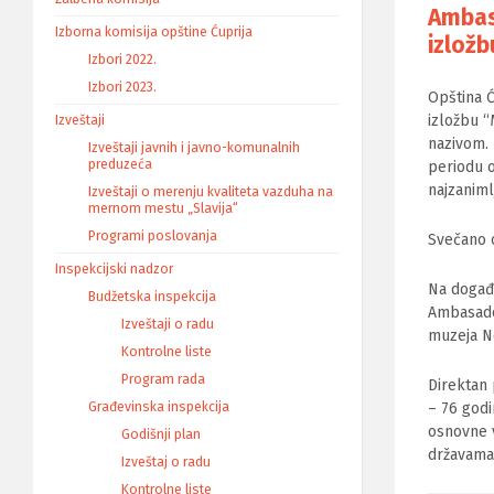
Ambas
Izborna komisija opštine Ćuprija
izložb
Izbori 2022.
Izbori 2023.
Opština Ć
izložbu “
Izveštaji
nazivom. 
Izveštaji javnih i javno-komunalnih
preduzeća
periodu o
najzanimlj
Izveštaji o merenju kvaliteta vazduha na
mernom mestu „Slavija“
Programi poslovanja
Svečano o
Inspekcijski nadzor
Na događa
Budžetska inspekcija
Ambasador
Izveštaji o radu
muzeja No
Kontrolne liste
Program rada
Direktan 
Građevinska inspekcija
– 76 godi
osnovne v
Godišnji plan
državama
Izveštaj o radu
Kontrolne liste