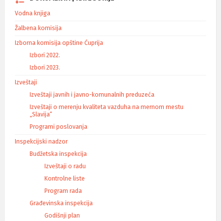
Vodna knjiga
Žalbena komisija
Izborna komisija opštine Ćuprija
Izbori 2022.
Izbori 2023.
Izveštaji
Izveštaji javnih i javno-komunalnih preduzeća
Izveštaji o merenju kvaliteta vazduha na mernom mestu
„Slavija“
Programi poslovanja
Inspekcijski nadzor
Budžetska inspekcija
Izveštaji o radu
Kontrolne liste
Program rada
Građevinska inspekcija
Godišnji plan