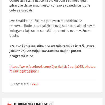
odmet da i stariji nauče nešto od ovih sedmoro ljudi:
zdravo je da se uradi nešto korisno za zajednicu; bolje
ćete se osećati.
Sve čestitke upućujemo prosvetnim radnicima iz
Osnovne škole „Đura Jakšić“, i ovoj sedmorki ali i njihovim
kolegama koji su im se našli u pomoći u ovom važnom
poslu.
P.S. Evo i kolažne slike prosvetnih radnika iz O.Š. „Đura
Jakšić“ koji obavljaju nastavu na daljinu putem
programa RTS:
https://www.facebook.com/DjuraJaksicCuprija035/photos
/1499102970289014
22/12/2020
in
Vesti
DOKUMENTA | KATEGORIJE