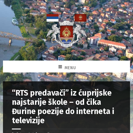
MENU
“RTS predavači” iz ćuprijske
najstarije škole – od čika
Đurine poezije do interneta i
televizije