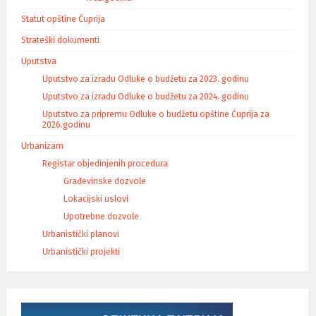
Statut opštine Ćuprija
Strateški dokumenti
Uputstva
Uputstvo za izradu Odluke o budžetu za 2023. godinu
Uputstvo za izradu Odluke o budžetu za 2024. godinu
Uputstvo za pripremu Odluke o budžetu opštine Ćuprija za
2026.godinu
Urbanizam
Registar objedinjenih procedura
Građevinske dozvole
Lokacijski uslovi
Upotrebne dozvole
Urbanistički planovi
Urbanistički projekti