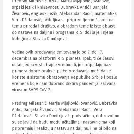
Predrag Mileusnić, fizika; Marija Mijajlović Jovanović,
srpski jezik i književnost; Dubravka Antić i Danijela
Živanović, engleski jezik; Aleksandar Radić, matematika;
Vera Dželatović, učiteljica sa pripremljenim časom na
temu priroda i društvo, a obradom teme iz iste oblasti,
do nastave na daljinu i programa RTS, došla je i njena
koleginica Slavica Dimitrijević.
Većina ovih predavanja emitovana je od 7. do 17.
decembra na platformi RTS planeta. Ipak, ti će časovi
ostati jedna vrsta trajne vrednosti, jer pripadaju bazi
primera dobre prakse, pa će predavanja moći da se
koriste u sistemu obrazovanja Republike Srbije i posle
vremena koje nam dobrano diktira pandemija izazvana
virusom SARS CoV-2.
Predrag Mileusnić, Marija Mijajlović Jovanović, Dubravka
Antić, Danijela Živanović, Aleksandar Radić, Vera
Dželatović i Slavica Dimitrijević, podvlačimo, dobrovoljno
su se javili da budu među učitaljima i nastavnicima koji
pripremaju i realizuju nastavu na daljinu, i ne bi bilo na