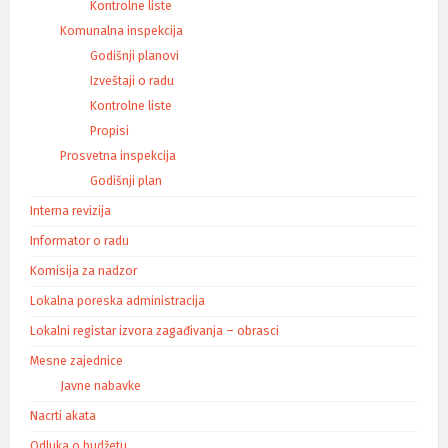
Kontrolne liste
Komunalna inspekcija
Godišnji planovi
Izveštaji o radu
Kontrolne liste
Propisi
Prosvetna inspekcija
Godišnji plan
Interna revizija
Informator o radu
Komisija za nadzor
Lokalna poreska administracija
Lokalni registar izvora zagađivanja – obrasci
Mesne zajednice
Javne nabavke
Nacrti akata
Odluka o budžetu