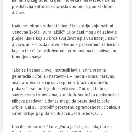
namenski sagrađen krajem 19. veka (1889/1890), danas
predstavlja kulturno-istorijski spomenik pod zaštitom
države.
Ipak, neupitnu vrednost i dugačku istoriju koju baštini
Osnovna škola „Đura Jakšić“, Ćupričani mogu da zahvale
plejadi đaka koji su kroz svoj život ispisivali istoriju naših
država, ali – možda i prvenstveno – prosvetnim radnicima
koji su i te đake učili životnim vrednostima i usađivali im
temeljna znanja.
Tako se i danas u ovoj instituciji javlja jedna vredna
generacija učitelja i nastavnika – među kojima, naravno,
ima i profesora – čiji su vaspitno-obrazovni dometi,
pokazaće se, podignuti na viši nivo. Oni, u skladu sa
savremenim trendovima, koriste tehnološka dostignuća, i
njihova predavanja danas mogu da prate đaci iz cele
Srbije. Oni su „probili“ prostornu ograničenost učionica, a
širom Srbije popularno ih zovu „RTS predavači“.
Ima ih sedmoro iz škole „Đura Jakšić“, za sada, i to su: