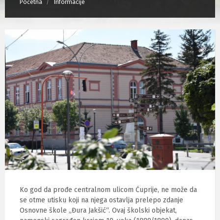
Početna
Informacije
Ko god da prođe centralnom ulicom Ćuprije, ne može da
se otme utisku koji na njega ostavlja prelepo zdanje
Osnovne škole „Đura Jakšić“. Ovaj školski objekat,