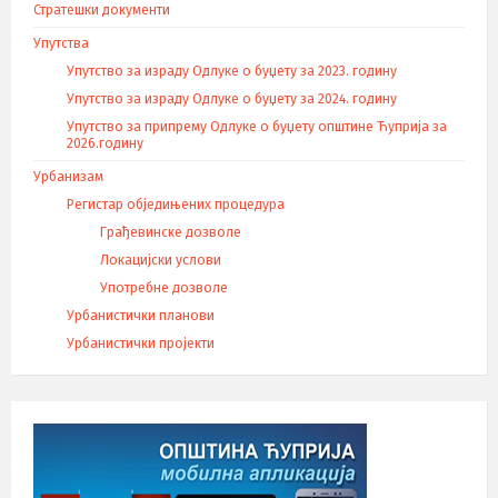
Стратешки документи
Упутства
Упутство за израду Одлуке о буџету за 2023. годину
Упутство за израду Одлуке о буџету за 2024. годину
Упутство за припрему Одлуке о буџету општине Ћуприја за
2026.годину
Урбанизам
Регистар обједињених процедура
Грађевинске дозволе
Локацијски услови
Употребне дозволе
Урбанистички планови
Урбанистички пројекти