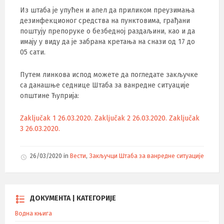
Из штаба је упућен и апел да приликом преузимања
дезинфекционог средства на пунктовима, грађани
поштују препоруке о безбедној раздаљини, као и да
имају у виду да је забрана кретања на снази од 17 до
05 сати.
Путем линкова испод можете да погледате закључке
са данашње седнице Штаба за ванредне ситуације
општине Ћуприја:
Zaključak 1 26.03.2020.
Zaključak 2 26.03.2020.
Zaključak
3 26.03.2020.
26/03/2020
in
Вести
,
Закључци Штаба за ванредне ситуације
ДОКУМЕНТА | КАТЕГОРИЈЕ
Водна књига