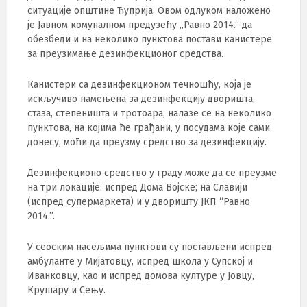
ситуације општине Ћуприја. Овом одлуком наложено
је Јавном комуналном предузећу „Равно 2014.“ да
обезбеди и на неколико пунктова постави канистере
за преузимање дезинфекционог средства.
Канистери са дезинфекционом течношћу, која је
искључиво намењена за дезинфекцију дворишта,
стаза, степеништа и тротоара, налазе се на неколико
пунктова, на којима ће грађани, у посудама које сами
донесу, моћи да преузму средство за дезинфекцију.
Дезинфекционо средство у граду може да се преузме
на три локације: испред Дома Војске; на Славији
(испред супермаркета) и у дворишту ЈКП “Равно
2014.”.
У сеоским насељима пунктови су постављени испред
амбуланте у Мијатовцу, испред школа у Супској и
Иванковцу, као и испред домова културе у Јовцу,
Крушару и Сењу.