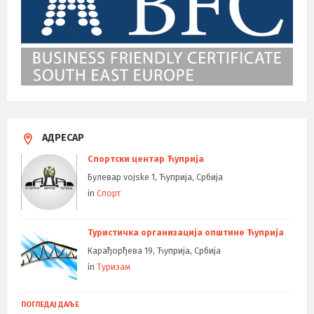
АДРЕСАР
Спортски центар Ћуприја
Булевар vojske 1, Ћуприја, Србија
in
Спорт
Туристичка организација општине Ћуприја
Карађорђева 19, Ћуприја, Србија
in
Туризам
ПОГЛЕДАЈ ДАЉЕ