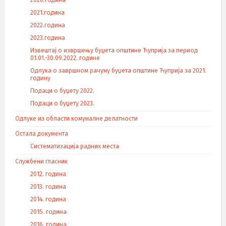
2020.година
2021.година
2022.година
2023.година
Извештај о извршењу буџета општине Ћуприја за период
01.01.-30.09.2022. године
Одлука о завршном рачуну буџета општине Ћуприја за 2021.
годину
Подаци о буџету 2022.
Подаци о буџету 2023.
Одлуке из области комуналне делатности
Остала документа
Систематизација радних места
Службени гласник
2012. година
2013. година
2014. година
2015. година
2016. година