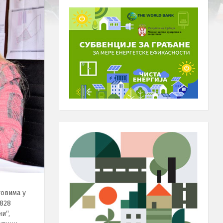
товима у
 828
и“,