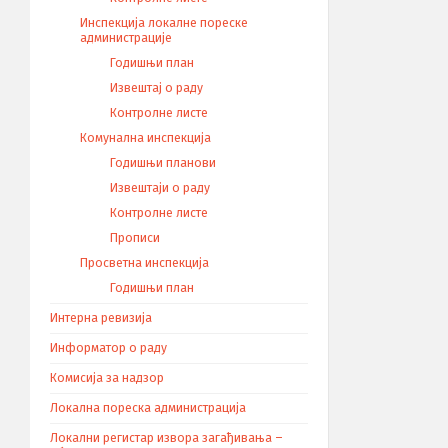
Инспекција локалне пореске
администрације
Годишњи план
Извештај о раду
Контролне листе
Комунална инспекција
Годишњи планови
Извештаји о раду
Контролне листе
Прописи
Просветна инспекција
Годишњи план
Интерна ревизија
Информатор о раду
Комисија за надзор
Локална пореска администрација
Локални регистар извора загађивања –