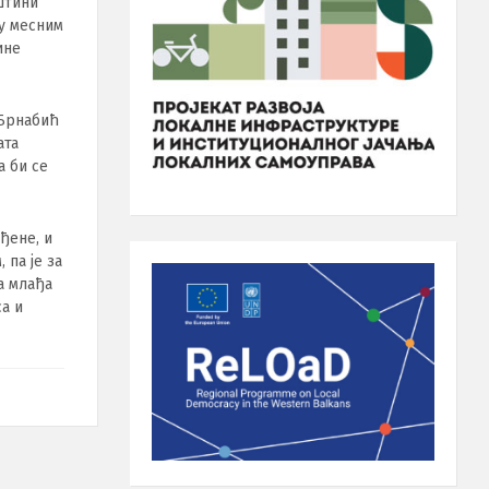
штини
 у месним
ине
а Брнабић
ата
а би се
ђене, и
 па је за
а млађа
са и