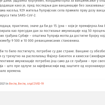
 је данас Јадранка Ђорђевић, координаторка за вакцинисање у оп
 додавши како је, пред последњи дан вакцинације без заказивања
ама насеља, 929 житеља ћупријских села примило прву дозу вакц
ируса типа SARS-CoV-2.
подаци, практично, значе да би до 15. јуна – који је премијерка Ан
ирала као пресудан дан за постизање имунизације код 50 процен
их грађана Србије – општина Ћуприја могла да достигне бројку кој
између 9 500 и 10 000 ревакцинисаних становника.
 би то било постигнуто, потребне су две стране. Вакцине су обезбе
и су тренутно на располагању Фајзер-Бионтек и кинески Синофарм,
лективне имунизације потребно још само да се грађани – пре свег
ја – што пре одлуче за најефикаснији вид заштите од коронавиру
мало времена.
/2021
in
Вести
,
Вести
,
олдCOVID-19