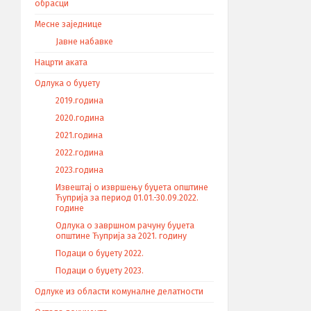
обрасци
Месне заједнице
Јавне набавке
Нацрти аката
Одлука о буџету
2019.година
2020.година
2021.година
2022.година
2023.година
Извештај о извршењу буџета општине
Ћуприја за период 01.01.-30.09.2022.
године
Одлука о завршном рачуну буџета
општине Ћуприја за 2021. годину
Подаци о буџету 2022.
Подаци о буџету 2023.
Одлуке из области комуналне делатности