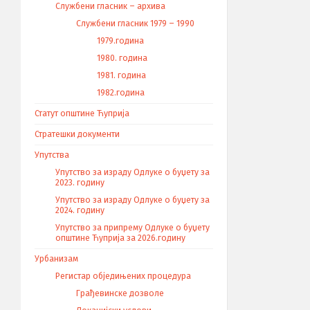
Службени гласник – архива
Службени гласник 1979 – 1990
1979.година
1980. година
1981. година
1982.година
Статут општине Ћуприја
Стратешки документи
Упутства
Упутство за израду Одлуке о буџету за
2023. годину
Упутство за израду Одлуке о буџету за
2024. годину
Упутство за припрему Одлуке о буџету
општине Ћуприја за 2026.годину
Урбанизам
Регистар обједињених процедура
Грађевинске дозволе