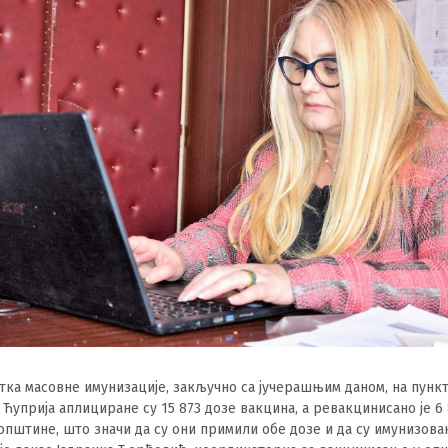
тка масовне имунизације, закључно са јучерашњим даном, на пунк
Ћуприја аплициране су 15 873 дозе вакцина, а ревакцинисано је 6
општине, што значи да су они примили обе дозе и да су имунизован