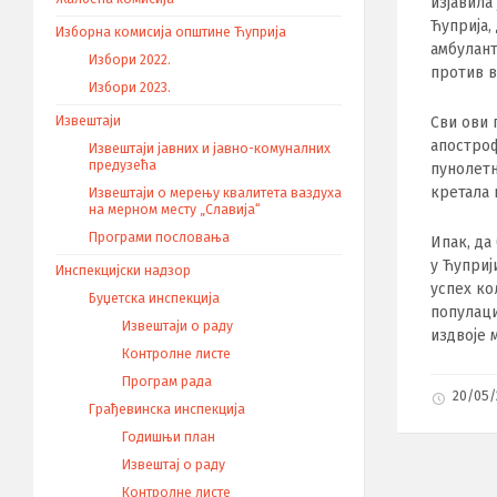
изјавила
Ћуприја,
Изборна комисија општине Ћуприја
амбулант
Избори 2022.
против в
Избори 2023.
Извештаји
Сви ови 
апостроф
Извештаји јавних и јавно-комуналних
предузећа
пунолетн
кретала 
Извештаји о мерењу квалитета ваздуха
на мерном месту „Славија“
Програми пословања
Ипак, да
у Ћуприј
Инспекцијски надзор
успех ко
Буџетска инспекција
популаци
Извештаји о раду
издвоје 
Контролне листе
Програм рада
20/05
Грађевинска инспекција
Годишњи план
Извештај о раду
Контролне листе