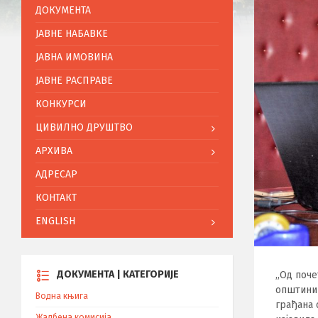
ДОКУМЕНТА
ЈАВНЕ НАБАВКЕ
ЈАВНА ИМОВИНА
ЈАВНЕ РАСПРАВЕ
КОНКУРСИ
ЦИВИЛНО ДРУШТВО
АРХИВА
АДРЕСАР
КОНТАКТ
ENGLISH
ДОКУМЕНТА | КАТЕГОРИЈЕ
„Од поче
општини 
Водна књига
грађана 
Жалбена комисија