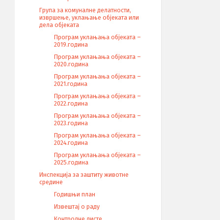
Група за комуналне делатности,
извршење, уклањање објеката или
дела објеката
Програм уклањања објеката –
2019.година
Програм уклањања објеката –
2020.година
Програм уклањања објеката –
2021.година
Програм уклањања објеката –
2022.година
Програм уклањања објеката –
2023.година
Програм уклањања објеката –
2024.година
Програм уклањања објеката –
2025.година
Инспекција за заштиту животне
средине
Годишњи план
Извештај о раду
Контролне листе