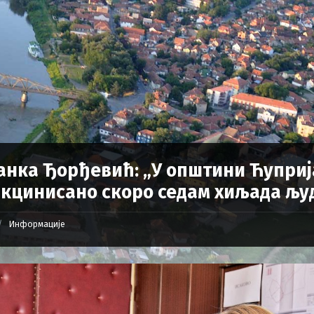
анка Ђорђевић: „У општини Ћуприј
кцинисано скоро седам хиљада љу
Информације