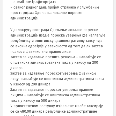
– e-mail-ом: lpa@cuprija.rs
– сваког радног дана пријем странака у службеним
просторијама Одељења локалне пореске
администрације.
У делокругу свог рада Одељење локалне пореске
администрације издаје пореска уверења где наплаћује
републичку и општинску административну таксу чија
се висина одређује у зависности од тога да ли захтев
подноси физичко или правно лице.
Захтев за издавање преписа решења – наплаћује се
општинска административна такса у износу од 200
динара
Захтев за издавање пореског уверења физичком
лицу- наплаћује се општинска административна такса
у износу од 200 динара
Захтев за издавање пореског уверења правним
лицима – наплаћује се општинска административна
такса у износу од 500 динара
У првостепеном поступку изјављене жалбе таксирају
се са 480,00 динара републичке административне