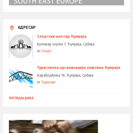
АДРЕСАР
Спортски центар Ћуприја
Булевар vojske 1, Ћуприја, Србија
in
Спорт
Туристичка организација општине Ћуприја
Карађорђева 19, Ћуприја, Србија
in
Туризам
ПОГЛЕДАЈ ДАЉЕ