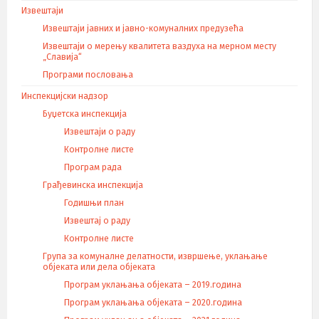
Извештаји
Извештаји јавних и јавно-комуналних предузећа
Извештаји о мерењу квалитета ваздуха на мерном месту
„Славија“
Програми пословања
Инспекцијски надзор
Буџетска инспекција
Извештаји о раду
Контролне листе
Програм рада
Грађевинска инспекција
Годишњи план
Извештај о раду
Контролне листе
Група за комуналне делатности, извршење, уклањање
објеката или дела објеката
Програм уклањања објеката – 2019.година
Програм уклањања објеката – 2020.година