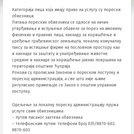
Категорија лица која имају право на услугу су порески
обвезници.
Питања пореских обвезника се односе на начин
утврђивања и испуњење обавезе за порез на имовину
физичких и правних лица, накнаду за коришћење и
уређење грађевинског земљишта, локалну комуналну
таксу за истицање фирме на пословном простору као
и накнаде за заштиту и унапређивање животне
средине и накнаде за коришћење јавних површина на
територији општине Ћуприја
Рокови су прописани Законом о пореском поступку и
пореској администрацији, а све што није њиме
регулисано примењује се Закон о општем управном
поступку.
Одељење за локалну пореску администрацију пружа
услуге свим обвезницима:
– путем писаног захтева обвезника
– телефонским путем: телефони број 035/8870-602,
8870-603