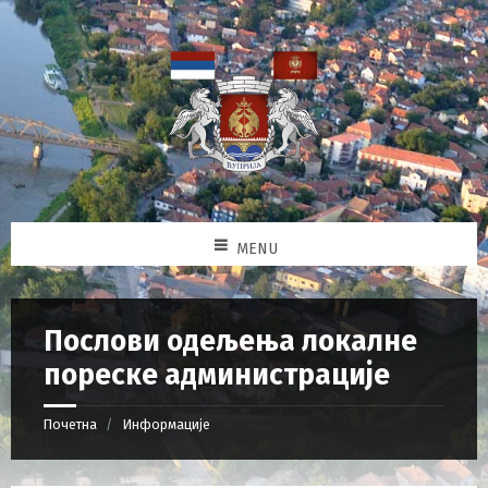
MENU
Послови одељења локалне
пореске администрације
Почетна
Информације