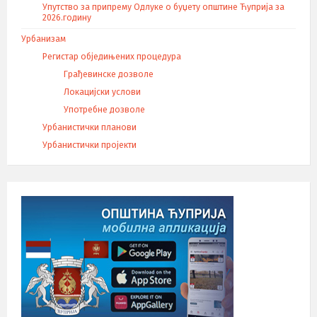
Упутство за припрему Одлуке о буџету општине Ћуприја за
2026.годину
Урбанизам
Регистар обједињених процедура
Грађевинске дозволе
Локацијски услови
Употребне дозволе
Урбанистички планови
Урбанистички пројекти