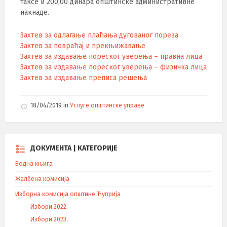
таксе и 200,00 динара општинске административне
накнаде.
Захтев за одлагање плаћања дугованог пореза
Захтев за повраћај и прекњижавање
Захтев за издавање пореског уверења – правна лица
Захтев за издавање пореског уверења – физичка лица
Захтев за издавање преписа решења
18/04/2019
in
Услуге општинске управе
ДОКУМЕНТА | КАТЕГОРИЈЕ
Водна књига
Жалбена комисија
Изборна комисија општине Ћуприја
Избори 2022.
Избори 2023.