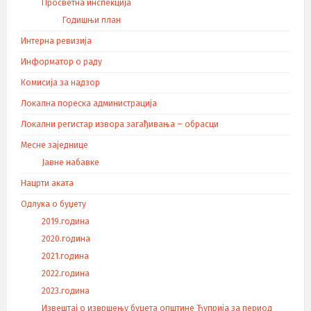
Просветна инспекција
Годишњи план
Интерна ревизија
Информатор о раду
Комисија за надзор
Локална пореска администрација
Локални регистар извора загађивања – обрасци
Месне заједнице
Јавне набавке
Нацрти аката
Одлука о буџету
2019.година
2020.година
2021.година
2022.година
2023.година
Извештај о извршењу буџета општине Ћуприја за период