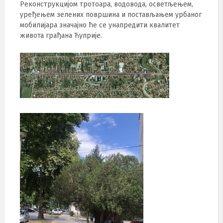
Реконструкцијом тротоара, водовода, осветљењем,
уређењем зелених површина и постављањем урбаног
мобилијара значајно ће се унапредити квалитет
живота грађана Ћуприје.