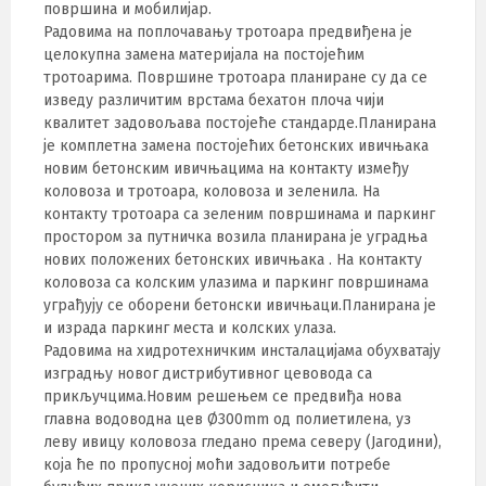
површина и мобилијар.
Радовима на поплочавању тротоара предвиђена је
целокупна замена материјала на постојећим
тротоарима. Површине тротоара планиране су да се
изведу различитим врстама бехатон плоча чији
квалитет задовољава постојеће стандарде.Планирана
је комплетна замена постојећих бетонских ивичњака
новим бетонским ивичњацима на контакту између
коловоза и тротоара, коловоза и зеленила. На
контакту тротоара са зеленим површинама и паркинг
простором за путничка возила планирана је уградња
нових положених бетонских ивичњака . На контакту
коловоза са колским улазима и паркинг површинама
уграђују се оборени бетонски ивичњаци.Планирана је
и израда паркинг места и колских улаза.
Радовима на хидротехничким инсталацијама обухватају
изградњу новог дистрибутивног цевовода са
прикључцима.Новим решењем се предвиђа нова
главна водоводна цев Ø300mm од полиетилена, уз
леву ивицу коловоза гледано према северу (Јагодини),
која ће по пропусној моћи задовољити потребе