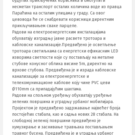
будућих прикључених корисника и омогућити
несметан транспорт осталих количина воде из правца
Параћина ка осталим улицама у граду. Са овог
цевовода ће се снабдевати корисници директним
прикључивањем сваке парцеле.
Радови на електроенергетским инсталацијама
обухватају изградњу јавне расвете тротоара и
кабловске канализације.Предвиђено је осветљење
тротоара светиљкама са енергетски ефикасним LED
изворима светлости које су постављају на металне
стубове конусног облика висине 5m, директно на
врхове стубова. Предвиђена је и израда кабловске
канализације за електроенергетске и
телекомуникационе каблове коју чине PVC цеви
Ø110mm са припадајућим шахтама.
Радови на спољном уређењу обухватају уређење
зелених површина и уградњу урбаног мобилијара.
Пројектом је предвиђено задржавање највећег броја
постојећих стабала, као и садња нових 28 стабала. На
слободној зеленој површини предвиђено је
хумузирање и заснивање травњака постављањем
травног бусена. Предвиђена је и уградња урбаног