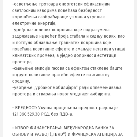
-осветљење тротоара енергетски ефикаснијим
светлосним изворима повећава безбедност
коришћења саобраћајнице уз мањи утрошак
електричне енергије,
-уређење зелених површина које подразумева
задржавање највећег броја стабала и садњу нових, као
и потпуно обнављање травнатих површина које
повећава позитивне ефекте и смањује негативи утицај
климатских промена, а уједно доприноси естетици
простора,
-смањење емисије гасова са ефектом стаклене баште
и друге позитивне пратеће ефекте на животну
средину,
-увођење „урбаног мобилијара“ ради оплемењивања
простора и стварања новог угоднијег амбијента.
• ВРЕДНОСТ: Укупна процењена вредност радова је
121.360.529,30 РСД, без ПДВ-а.
• ИЗВОР ФИНАНСИРАЊА: МЕЂУНАРОДНА БАНКА ЗА
ОБНОВУ И РАЗВОЈ („IBRD“) И ФРАНЦУСКА АГЕНЦИЈА ЗА