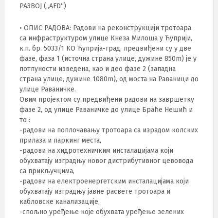
РАЗВОЈ („АFD“)
• ОПИС РАДОВА: Радови на реконструкцији тротоара
са инфраструктуром улице Кнеза Милоша у Ћуприји,
к.п. бр. 5033/1 КО Ћуприја-град, предвиђени су у две
фазе, фаза 1 (источна страна улице, дужине 850m) је у
потпуности изведена, као и део фазе 2 (западна
страна улице, дужине 1080m), од моста на Раваници до
улице Раваничке.
Овим пројектом су предвиђени радови на завршетку
фазе 2, од улице Раваничке до улице Браће Нешић и
то :
-радови на поплочавању тротоара са израдом колских
прилаза и паркинг места,
-радови на хидротехничким инсталацијама који
обухватају изградњу новог дистрибутивног цевовода
са прикључцима,
-радови на електроенергетским инсталацијама који
обухватају изградњу јавне расвете тротоара и
кабловске канализације,
-спољно уређење које обухвата уређење зелених