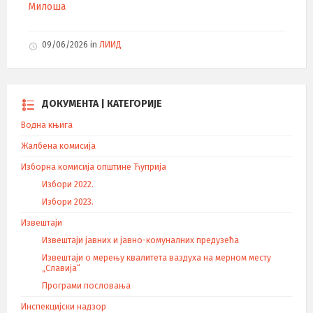
Милоша
09/06/2026
in
ЛИИД
ДОКУМЕНТА | КАТЕГОРИЈЕ
Водна књига
Жалбена комисија
Изборна комисија општине Ћуприја
Избори 2022.
Избори 2023.
Извештаји
Извештаји јавних и јавно-комуналних предузећа
Извештаји о мерењу квалитета ваздуха на мерном месту
„Славија“
Програми пословања
Инспекцијски надзор