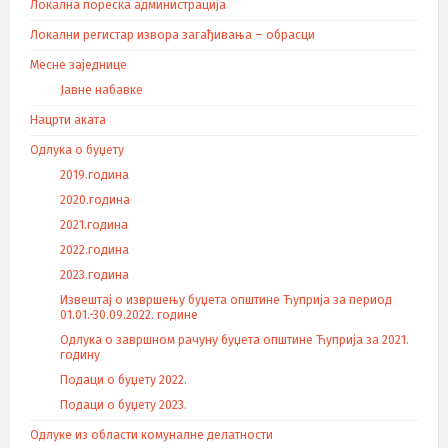
Локална пореска администрација
Локални регистар извора загађивања – обрасци
Месне заједнице
Јавне набавке
Нацрти аката
Одлука о буџету
2019.година
2020.година
2021.година
2022.година
2023.година
Извештај о извршењу буџета општине Ћуприја за период
01.01.-30.09.2022. године
Одлука о завршном рачуну буџета општине Ћуприја за 2021.
годину
Подаци о буџету 2022.
Подаци о буџету 2023.
Одлуке из области комуналне делатности