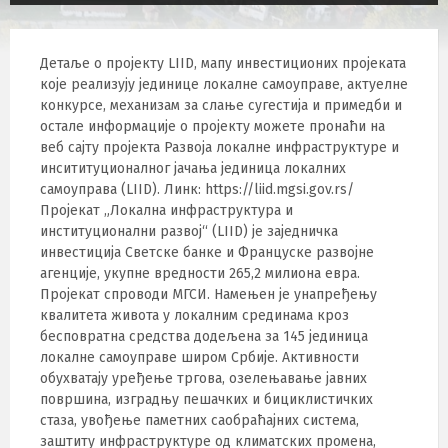
Детаље о пројекту LIID, мапу инвестиционих пројеката
које реализују јединице локалне самоуправе, актуелне
конкурсе, механизам за слање сугестија и примедби и
остале информације о пројекту можете пронаћи на
веб сајту пројекта Развоја локалне инфраструктуре и
инсититуционалног јачања јединица локалних
самоуправа (LIID). Линк: https://liid.mgsi.gov.rs/
Пројекат „Локална инфраструктура и
институционални развој“ (LIID) је заједничка
инвестиција Светске банке и Француске развојне
агенције, укупне вредности 265,2 милиона евра.
Пројекат спроводи МГСИ. Намењен је унапређењу
квалитета живота у локалним срединама кроз
бесповратна средства додељена за 145 јединица
локалне самоуправе широм Србије. Активности
обухватају уређење тргова, озелењавање јавних
површина, изградњу пешачких и бициклистичких
стаза, увођење паметних саобраћајних система,
заштиту инфраструктуре од климатских промена,