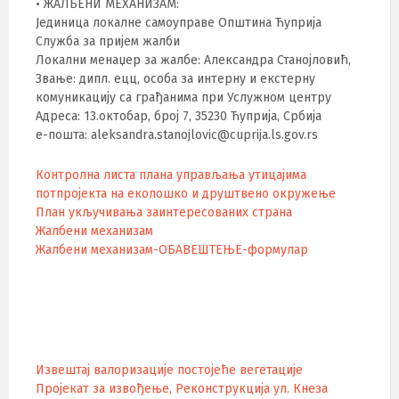
• ЖАЛБЕНИ МЕХАНИЗАМ:
Јединица локалне самоуправе Општина Ћуприја
Служба за пријем жалби
Локални менаџер за жалбе: Александра Станојловић,
Звање: дипл. ецц, особа за интерну и екстерну
комуникацију са грађанима при Услужном центру
Адреса: 13.октобар, број 7, 35230 Ћуприја, Србија
е-пошта: aleksandra.stanojlovic@cuprija.ls.gov.rs
Контролна листа плана управљања утицајима
потпројекта на еколошко и друштвено окружење
План укључивања заинтересованих страна
Жалбени механизам
Жалбени механизам-ОБАВЕШТЕЊЕ-формулар
Извештај валоризације постојеће вегетације
Пројекат за извођење, Реконструкција ул. Кнеза