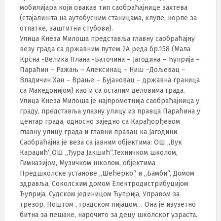
мобилијара који овакав тип саобраћајнице захтева
(стајалишта на аутобуским станицама, клупе, корпе за
отпатке, заштитни стубови).
Улица Кнеза Милоша представља главну саобраћајну
везу града са државним путем 2А реда бр.158 (Мала
Крсна -Велика Плана -Баточина – Јагодина – Ћуприја –
Параћин – Ражањ – Алексинац – Ниш –Дољевац –
Владичин Хан – Врање – Бујановац – државна граница
са Македонијом) као и са осталим деловима града.
Улица Кнеза Милоша је најпрометнија саобраћајница у
граду, представља улазну улицу из правца Параћина у
центар града, односно заједно са Карађорђевом
главну улицу града и главни правац ка Јагодини.
Саобраћајна је веза са јавним објектима: ОШ „Вук
Караџић“,ОШ „Ђура Јакшић“,Техничком школом,
Гимназијом, Музичком школом, објектима
Предшколске установе „Шећерко“ и „Бамби“, Домом
здравља, Соколским домом Електродистрибуцијом
Ћуприја, Судском јединицом Ћуприја, Управом за
трезор, Поштом , градском пијацом… Она је изузетно
битна за пешаке, нарочито за децу школског узраста.