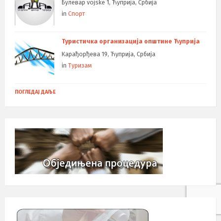
Булевар vojske 1, Ћуприја, Србија
in
Спорт
Туристичка организација општине Ћуприја
Карађорђева 19, Ћуприја, Србија
in
Туризам
ПОГЛЕДАЈ ДАЉЕ