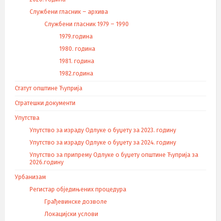
Службени гласник – архива
Службени гласник 1979 – 1990
1979.година
1980. година
1981. година
1982.година
Статут општине Ћуприја
Стратешки документи
Упутства
Упутство за израду Одлуке о буџету за 2023. годину
Упутство за израду Одлуке о буџету за 2024. годину
Упутство за припрему Одлуке о буџету општине Ћуприја за
2026.годину
Урбанизам
Регистар обједињених процедура
Грађевинске дозволе
Локацијски услови