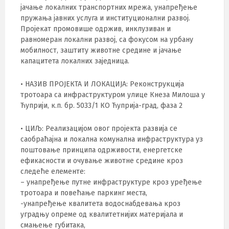
јачање локалних транспортних мрежа, унапређење
пружања јавних услуга и институционални развој.
Пројекат промовише одржив, инклузиван и
равномеран локални развој, са фокусом на урбану
мобилност, заштиту животне средине и јачање
капацитета локалних заједница.
• НАЗИВ ПРОЈЕКТА И ЛОКАЦИЈА: Реконструкција
тротоара са инфраструктуром улице Кнеза Милоша у
Ћуприји, к.п. бр. 5033/1 КО Ћуприја-град, фаза 2
• ЦИЉ: Реализацијом овог пројекта развија се
саобраћајна и локална комунална инфраструктура уз
поштовање принципа одрживости, енергетске
ефикасности и очување животне средине кроз
следеће елементе:
– унапређење путне инфраструктуре кроз уређење
тротоара и повећање паркинг места,
-унапређење квалитета водоснабдевања кроз
уградњу опреме од квалитетнијих материјала и
смањење губитака,