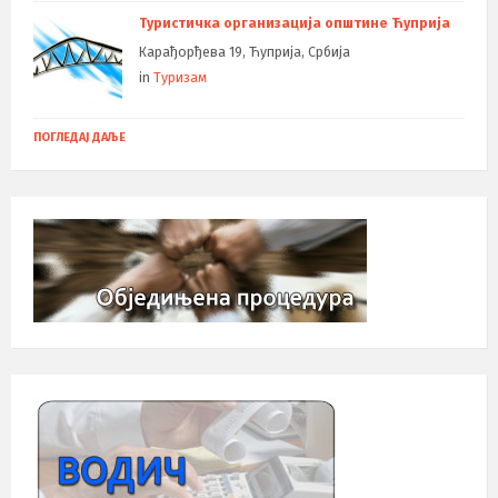
Туристичка организација општине Ћуприја
Карађорђева 19, Ћуприја, Србија
in
Туризам
ПОГЛЕДАЈ ДАЉЕ