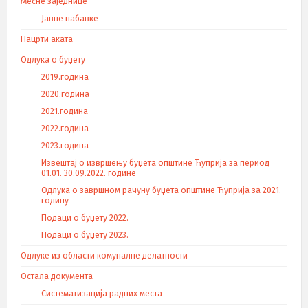
Месне заједнице
Јавне набавке
Нацрти аката
Одлука о буџету
2019.година
2020.година
2021.година
2022.година
2023.година
Извештај о извршењу буџета општине Ћуприја за период
01.01.-30.09.2022. године
Одлука о завршном рачуну буџета општине Ћуприја за 2021.
годину
Подаци о буџету 2022.
Подаци о буџету 2023.
Одлуке из области комуналне делатности
Остала документа
Систематизација радних места