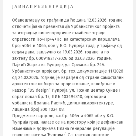
Ј А В Н A П Р Е З Е Н Т А Ц И Ј А
Обавештавају се грађани да ће дана 12.03.2026. године,
отпочети јавна презентација Урбанистичког пројекта
за изградњу вишепородичне стамбене зграде,
спратности По+Пр+4+Пс, на катастарским парцелама
број 4064 и 4065, обе у К.О. Ћуприја град, у трајању од
седам дана, закључно са 19.03.2026. године, а по
захтеву бр. 000918217-2026 од 03.03.2026. године,
Пајкић Жарка из Ћуприје, ул. Сремска бр. 24А.
Урбанистички пројекат, бр. тех. документације 11/2026
од 24.02.2026. године, је израђен од стране Самостални
архитектонски биро за пројектовање, извођење и
надзор “DS design“ Ћуприја, ул. Тржни центар Сунце I
спрат локал бр. 17, ПИБ 103494310, одговорни
урбаниста Драгана Ристић, дипл.инж.архитектуре,
лиценца број 200 1024 08.
Предметне парцеле, к.п.бр. 4064 и 4065 обе у К.О.
Ћуприја град, налазе се на простору који је дефинисан
Изменама и допунама Плана генералне регулације
градског насеља Ћуприја („Сл. гласник општине