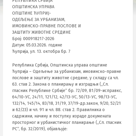
РЕПУБЛИКА СРБИЈА
ОПШТИНСКА УПРАВА
ОПШТИНЕ ЋУПРИЈ-
ОДЕЉЕЊЕ ЗА УРБАНИЗАМ,
ИМОВИНСКО-ПРАВНЕ ПОСЛОВЕ И
ЗАШТИТУ ЖИВОТНЕ СРЕДИНЕ
Број: 000918217-2026
Датум: 05.03.2026. године
Ћуприја, ул. 13. октобра бр. 7
Република Србија, Општинска управа општине
Ћуприја – Одељење за урбанизам, имовинско-правне
послове и заштиту животне средине, у складу са чл.
63. став 2. Закона о планирању и изградњи („Сл.
гласник Републике Србије“ бр. 72/09, 81/09-исправкс,
64/10-УС, 24/11, 121/12, 42/13-УС, 50/13-УС, 98/13-УС,
132/14, 145/14, 83/18, 31/19, 37/19-др.закон, 9/20, 52/21
и 62/23) и чл. 91 и чл. 88. став 2. Правилника о
садржини, начину и поступку израде докумената
просторног и урбанистичког планирање („Сл. гласник
РС“, бр. 32/2019), објављује: