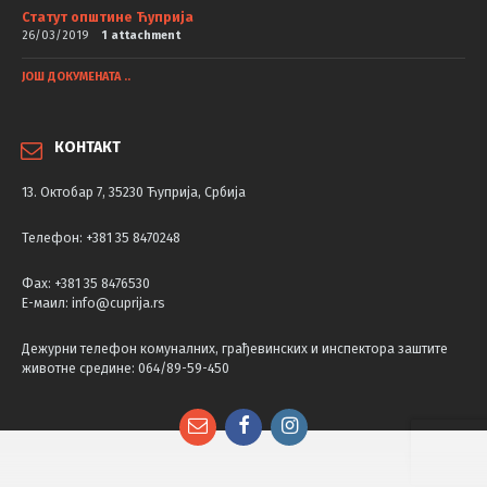
Статут општине Ћуприја
26/03/2019
1 attachment
ЈОШ ДОКУМЕНАТА ..
КОНТАКТ
13. Октобар 7, 35230 Ћуприја, Србија
Телефон: +381 35 8470248
Фаx: +381 35 8476530
Е-маил: info@cuprija.rs
Дежурни телефон комуналних, грађевинских и инспектора заштите
животне средине: 064/89-59-450