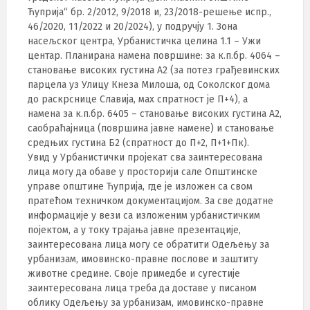
Ћуприја“ бр. 2/2012, 9/2018 и, 23/2018-решење испр.,
46/2020, 11/2022 и 20/2024), у подручју 1. Зона
насељског центра, Урбанистичка целина 1.1 – Ужи
центар. Планирана намена површине: за к.п.бр. 4064 –
становање високих густина A2 (за потез грађевинских
парцела уз Улицу Кнеза Милоша, од Соколског дома
до раскрснице Славија, мах спратност је П+4), а
намена за к.п.бр. 6405 – становање високих густина A2,
саобраћајница (површина јавне намене) и становање
средњих густина Б2 (спратност до П+2, П+1+Пк).
Увид у Урбанистички пројекат сва заинтересована
лица могу да обаве у просторији сале Општинске
управе општине Ћуприја, где је изложен са свом
пратећом техничком документацијом. За све додатне
информације у вези са изложеним урбанистичким
појектом, а у току трајања јавне презентације,
заинтересована лица могу се обратити Одељењу за
урбанизам, имовинско-правне послове и заштиту
животне средине. Своје примедбе и сугестије
заинтересована лица треба да доставе у писаном
облику Одељењу за урбанизам, имовинско-правне