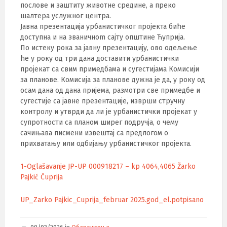
послове и заштиту животне средине, а преко
шалтера услужног центра.
Јавна презентација урбанистичког пројекта биће
доступна и на званичноm сајту општине Ћуприја.
По истеку рока за јавну презентацију, ово одељење
ће у року од три дана доставити урбанистички
пројекат са свим примедбама и сугестијама Комисији
за планове. Комисија за планове дужна је да, у року од
осам дана од дана пријема, размотри све примедбе и
сугестије са јавне презентације, изврши стручну
контролу и утврди да ли је урбанистички пројекат у
супротности са планом ширег подручја, о чему
сачињава писмени извештај са предлогом о
прихватању или одбијању урбанистичког пројекта.
1-Oglašavanje JP-UP 000918217 – kp 4064,4065 Žarko
Pajkić Ćuprija
UP_Zarko Pajkic_Cuprija_februar 2025.god_el.potpisano