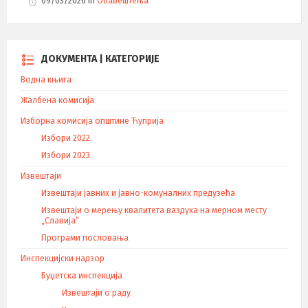
09/03/2026
in
Обавештења
ДОКУМЕНТА | КАТЕГОРИЈЕ
Водна књига
Жалбена комисија
Изборна комисија општине Ћуприја
Избори 2022.
Избори 2023.
Извештаји
Извештаји јавних и јавно-комуналних предузећа
Извештаји о мерењу квалитета ваздуха на мерном месту
„Славија“
Програми пословања
Инспекцијски надзор
Буџетска инспекција
Извештаји о раду