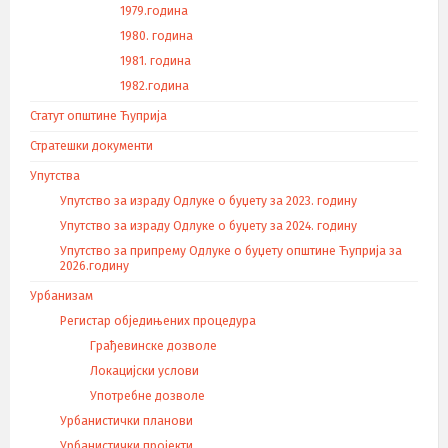
1979.година
1980. година
1981. година
1982.година
Статут општине Ћуприја
Стратешки документи
Упутства
Упутство за израду Одлуке о буџету за 2023. годину
Упутство за израду Одлуке о буџету за 2024. годину
Упутство за припрему Одлуке о буџету општине Ћуприја за
2026.годину
Урбанизам
Регистар обједињених процедура
Грађевинске дозволе
Локацијски услови
Употребне дозволе
Урбанистички планови
Урбанистички пројекти