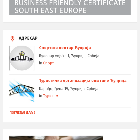
АДРЕСАР
Спортски центар Ћуприја
Булевар vojske 1, Ћуприја, Србија
in
Спорт
Туристичка организација општине Ћуприја
Карађорђева 19, Ћуприја, Србија
in
Туризам
ПОГЛЕДАЈ ДАЉЕ