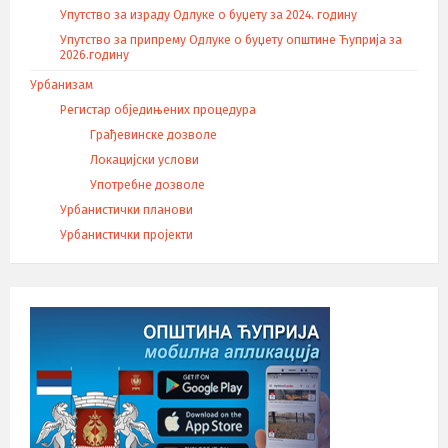
Упутство за израду Одлуке о буџету за 2024. годину
Упутство за припрему Одлуке о буџету општине Ћуприја за
2026.годину
Урбанизам
Регистар обједињених процедура
Грађевинске дозволе
Локацијски услови
Употребне дозволе
Урбанистички планови
Урбанистички пројекти