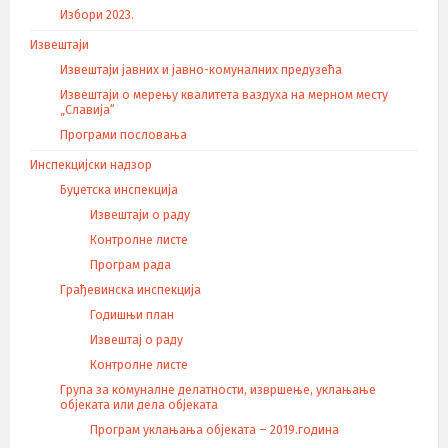
Избори 2023.
Извештаји
Извештаји јавних и јавно-комуналних предузећа
Извештаји о мерењу квалитета ваздуха на мерном месту
„Славија“
Програми пословања
Инспекцијски надзор
Буџетска инспекција
Извештаји о раду
Контролне листе
Програм рада
Грађевинска инспекција
Годишњи план
Извештај о раду
Контролне листе
Група за комуналне делатности, извршење, уклањање
објеката или дела објеката
Програм уклањања објеката – 2019.година