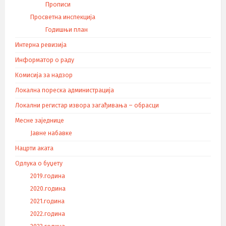
Прописи
Просветна инспекција
Годишњи план
Интерна ревизија
Информатор о раду
Комисија за надзор
Локална пореска администрација
Локални регистар извора загађивања – обрасци
Месне заједнице
Јавне набавке
Нацрти аката
Одлука о буџету
2019.година
2020.година
2021.година
2022.година