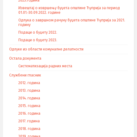
2023.година
Извештај о извршењу буџета општине Ћуприја за период
01.01.-30.09.2022. године
Одлука о завршном рачуну буџета општине Ћуприја за 2021.
годину
Подаци о буџету 2022.
Подаци о буџету 2023.
Одлуке из области комуналне делатности
Остала документа
Систематизација радних места
Службени гласник
2012. година
2013. година
2014. година
2015. година
2016. година
2017. година
2018. година
2019. година