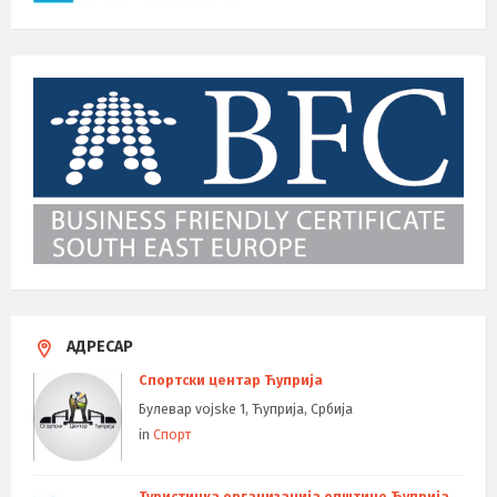
АДРЕСАР
Спортски центар Ћуприја
Булевар vojske 1, Ћуприја, Србија
in
Спорт
Туристичка организација општине Ћуприја