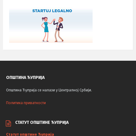
ОПШТИНА ЋУПРИЈА
Општина Ћуприја се налази у Централној Србији.
Политика приватности
СТАТУТ ОПШТИНЕ ЋУПРИЈА
Статут општине Ћуприја