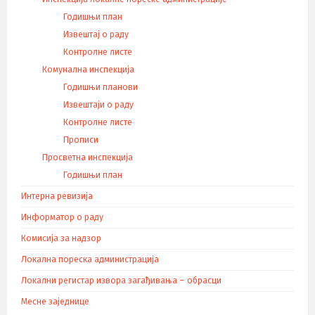
Годишњи план
Извештај о раду
Контролне листе
Комунална инспекција
Годишњи планови
Извештаји о раду
Контролне листе
Прописи
Просветна инспекција
Годишњи план
Интерна ревизија
Информатор о раду
Комисија за надзор
Локална пореска администрација
Локални регистар извора загађивања – обрасци
Месне заједнице