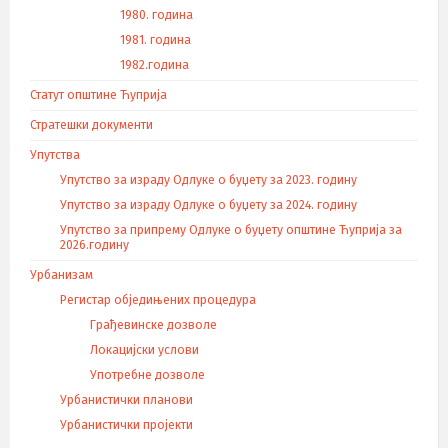
1980. година
1981. година
1982.година
Статут општине Ћуприја
Стратешки документи
Упутства
Упутство за израду Одлуке о буџету за 2023. годину
Упутство за израду Одлуке о буџету за 2024. годину
Упутство за припрему Одлуке о буџету општине Ћуприја за
2026.годину
Урбанизам
Регистар обједињених процедура
Грађевинске дозволе
Локацијски услови
Употребне дозволе
Урбанистички планови
Урбанистички пројекти