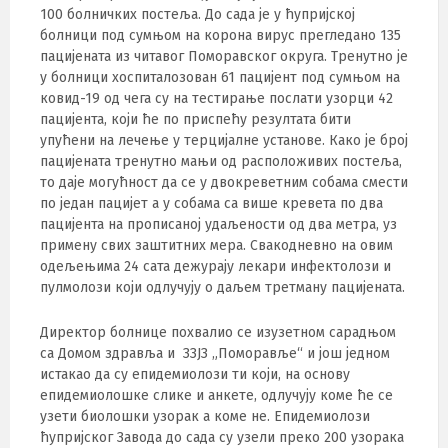
100 болничких постеља. До сада је у ћупријској
болници под сумњом на корона вирус прегледано 135
пацијената из читавог Поморавског округа. Тренутно је
у болници хоспиталозован 61 пацијент под сумњом на
ковид-19 од чега су на тестирање послати узорци 42
пацијента, који ће по приспећу резултата бити
упућени на лечење у терцијалне установе. Како је број
пацијената тренутно мањи од расположивих постеља,
то даје могућност да се у двокреветним собама смести
по један пацијет а у собама са више кревета по два
пацијента на прописаној удаљености од два метра, уз
примену свих заштитних мера. Свакодневно на овим
одељењима 24 сата дежурају лекари инфектолози и
пулмолози који одлучују о даљем третману пацијената.
Директор болнице похвалио се изузетном сарадњом
са Домом здравља и ЗЗЈЗ „Поморавље“ и још једном
истакао да су епидемиолози ти који, на основу
епидемиолошке слике и анкете, одлучују коме ће се
узети биолошки узорак а коме не. Епидемиолози
ћупријског Завода до сада су узели преко 200 узорака