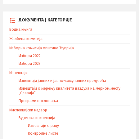
ДОКУМЕНТА | КАТЕГОРИЈЕ
Водна књига
Жалбена комисија
Изборна комисија општине Ћуприја
Избори 2022.
Избори 2023.
Извештаји
Извештаји јавних и јавно-комуналних предузећа
Извештаји о мерењу квалитета ваздуха на мерном месту
„Славија“
Програми пословања
Инспекцијски надзор
Буџетска инспекција
Извештаји о раду
Контролне листе