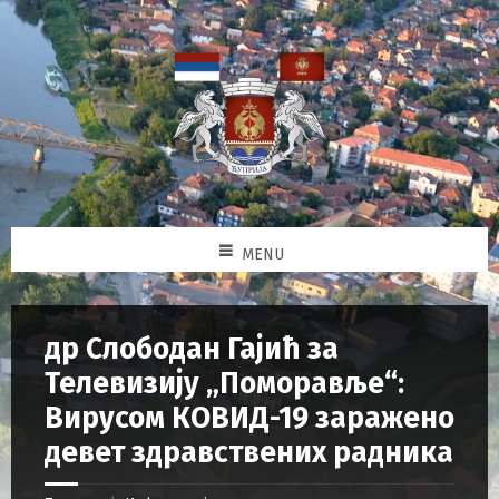
MENU
др Слободан Гајић за
Телевизију „Поморавље“:
Вирусом КОВИД-19 заражено
девет здравствених радника