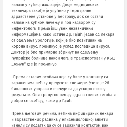
налази у кућној изолацији. Двоје медицинских
техничара такође је упућено у терцијалне
здравствене установе у Београду, док се остали
налазе на кућном лечењу и под надзором су
инфектолога. Према још увек незваничним
информацијама, како истиче др. Гајић, један од лекара
са одељења урологије, који је био позитиван на
корона вирус, преминуо је услед последица вируса.
Доктор је био примарно збринут на одељењу
ћупријске болнице након чега је транспортован у КБЦ
„Земун“ где је преминуо.
-Према осталим особама које су биле у контакту са
зараженима већ су предузете све мере. Узето је 26
биолошких узорака и очекује са да ускоро стигну
резултати. Они тренутно немају здравствених тегоба и
добро се осећају, каже др Гајић.
Према његовим речима, већина инфицираних лекара
и здравствених радника у епидемиолошкој анкети
изнели су податак да су се заразили контактом ван