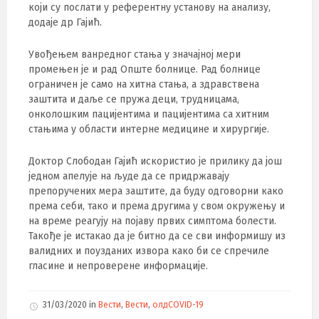
који су послати у референтну установу на анализу,
додаје др Гајић.
Увођењем ванредног стања у значајној мери
промењен је и рад Опште болнице. Рад болнице
ограничен је само на хитна стања, а здравствена
заштита и даље се пружа деци, трудницама,
онколошким пацијентима и пацијентима са хитним
стањима у области интерне медицине и хирургије.
Доктор Слободан Гајић искористио је прилику да још
једном апелује на људе да се придржавају
препоручених мера заштите, да буду одговорни како
према себи, тако и према другима у свом окружењу и
на време реагују на појаву првих симптома болести.
Такође је истакао да је битно да се сви информишу из
валидних и поузданих извора како би се спречиле
гласине и непроверене информације.
31/03/2020
in
Вести
,
Вести
,
олдCOVID-19