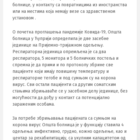
болнице, у контакту са повратницима из иностранства
или на местима која немају везе са здравственом
установом .
О почетка проглашења пандемије Ковида-19, Општа
болница у Ћуприји определила је две засебне
јединице на Пријемно-тријажном одељењу.
Респираторна јединица опремљена је са два
респиратора, 5 монитора и 5 болничких постеља и
спремна је да прими и по протоколу збрине све
пацијенте који имају повишену температуру и
респираторне тегобе и под сумњом су на корона
вирус. Сви остали пацијенти са другим соматским
стањима збрињаваће се у засебном делу јединице, без
могућности да дођу у контакт са потенцијално
зараженим особама.
За потребе збрињавања пацијената са сумњом на
корона вирус Општа болница је у функцију ставила 4
одељења: инфективно, грудно, кожно одељење, као и
центар за рехабилитацију, са укупним капацитетом од