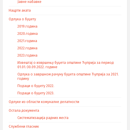
Јавне набавке
Нацрти аката
Одлука о буџету
2019.година
2020.година
2021.година
2022.година
2023.година
Извештај о извршењу буџета општине Ћуприја за период
01.01.-30.09.2022. године
Одлука о завршном рачуну буџета општине Ћуприја за 2021.
годину
Подаци о буџету 2022.
Подаци о буџету 2023.
Одлуке из области комуналне делатности
Остала документа
Систематизација радних места
Службени гласник