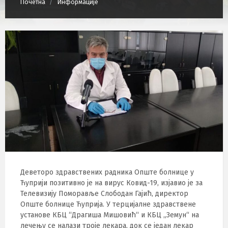
Почетна
Информације
Деветоро здравствених радника Опште болнице у
Ћуприји позитивно је на вирус Ковид-19, изјавио је за
Телевизију Поморавље Слободан Гајић, директор
Опште болнице Ћуприја. У терцијалне здравствене
установе КБЦ “Драгиша Мишовић“ и КБЦ „Земун“ на
лечењу се налази троје лекара, док се један лекар